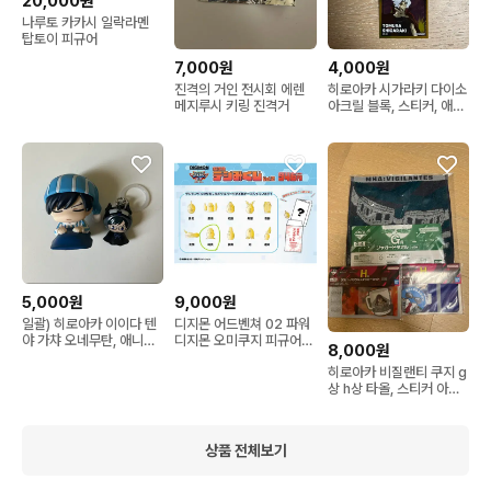
20,000원
나루토 카카시 일락라멘
탑토이 피규어
7,000원
4,000원
진격의 거인 전시회 에렌
히로아카 시가라키 다이소
메지루시 키링 진격거
아크릴 블록, 스티커, 애니
메이트 특전 코스터
5,000원
9,000원
일괄) 히로아카 이이다 텐
디지몬 어드벤쳐 02 파워
야 가챠 오네무탄, 애니멀
디지몬 오미쿠지 피규어
8,000원
메지루시 키링
순수의 문장 홍예지
히로아카 비질랜티 쿠지 g
상 h상 타올, 스티커 아이
자와 시라쿠모 야마다
상품 전체보기