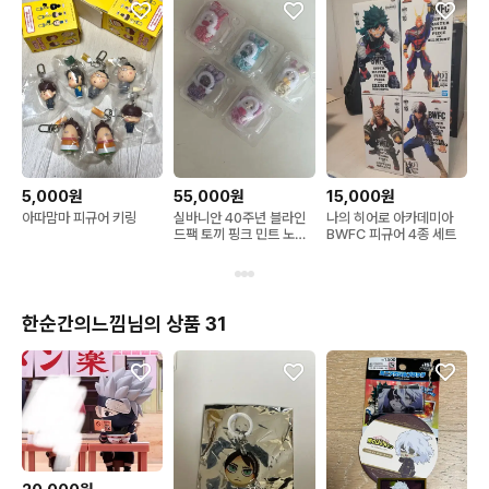
토비라마 미나토 사쿠라
5,000원
55,000원
15,000원
아따맘마 피규어 키링
실바니안 40주년 블라인
나의 히어로 아카데미아
드팩 토끼 핑크 민트 노랑
BWFC 피규어 4종 세트
빨강 보라 실바니안패밀리
한순간의느낌님의 상품 31