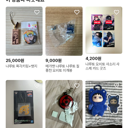
4,200원
25,000원
9,000원
나루토 오비토 사소리 사
나루토 목각키링+뱃지
메가캣 냐루토 나루토 질
스케 카드 굿즈
풍전 오비토 미개봉