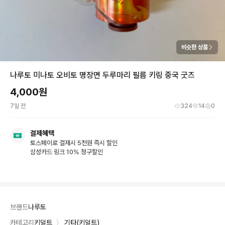
비슷한 상품
나루토 미나토 오비토 명장면 두루마리 필름 키링 중국 굿즈
4,000
원
7일 전
324
14
0
결제혜택
토스페이로 결제시 5천원 즉시 할인
삼성카드 링크 10% 청구할인
브랜드
나루토
카테고리
키덜트
〉
기타(키덜트)