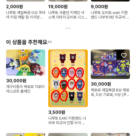
2,000원
19,000원
9,000원
나루토 제일복권 G상 쿠라
나루토 사륜안 키체인 사
나루토 오비토 eaki 키튼
마 키링 메탈 참 이치방쿠
스케 이타치 오비토 시스
랜드 나부부3탄 피규어 인
지 구미호 질풍전
이 우치하
형 키링
이 상품을 추천해요
AD
30,000원
30,000원
개구리중사 케로로 지로리
케로로 제일복권 B상 케로
마스코트 볼체인
로, D상 기로로, H상 (쿠루
루,타마마), 하위상 판매
3,500원
나루토 EAKI 키튼랜드 나
부부 피규어 인형 누이 키
링 카카시 나루토 데이다
라 가아라 사스케 히나타