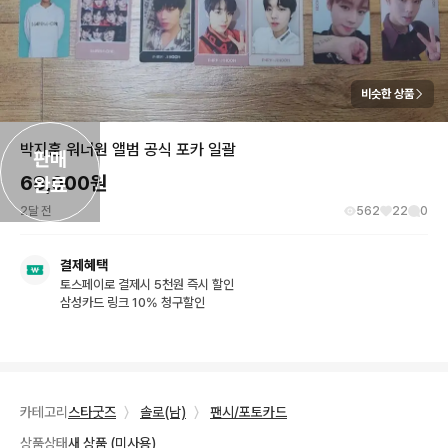
비슷한 상품
박지훈 워너원 앨범 공식 포카 일괄
판매

68,000
원
완료
2달 전
562
22
0
결제혜택
토스페이로 결제시 5천원 즉시 할인
삼성카드 링크 10% 청구할인
카테고리
스타굿즈
〉
솔로(남)
〉
팬시/포토카드
상품상태
새 상품 (미사용)