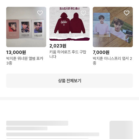
2,023원
키움 히어로즈 후드 구합
13,000원
7,000원
니다
박지훈 워너원 앨범 포카
박지훈 이니스프리 엽서 2
3종
종
상품 전체보기