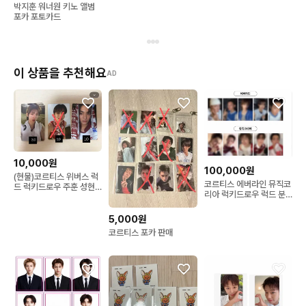
박지훈 워너원 키노 앨범
포카 포토카드
이 상품을 추천해요
AD
10,000원
100,000원
(현물)코르티스 위버스 럭
코르티스 에버라인 뮤직코
드 럭키드로우 주훈 성현
리아 럭키드로우 럭드 분
건호 포카 앨범 그린그린
철 분철 (포카만)
5,000원
코르티스 포카 판매