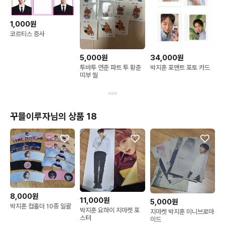
1,000원
코르티스 증사
5,000원
34,000원
투바투 연준 파트 투 황춘
박지훈 포맨트 포토 카드
띠부 씰
꾸믈이루자님의 상품 18
8,000원
11,000원
5,000원
박지훈 컵홀더 10종 일괄
박지훈 요하이 지마켓 포
지마켓 박지훈 미니브로마
스터
이드