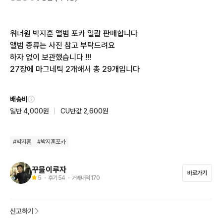
워너원 박지훈 앨범 포카 일괄 판매합니다

앨범 종류는 사진 참고 부탁드려요

하자 없이 보관했습니다 !!!

27장에 마그네틱 2개해서 총 29개입니다
배송비
일반 4,000원
|
CU반값 2,600원
#
박지훈
#
박지훈포카
꾸믈이루자
바로가기
5
・ 후기
54
・ 거래내역
170
신고하기