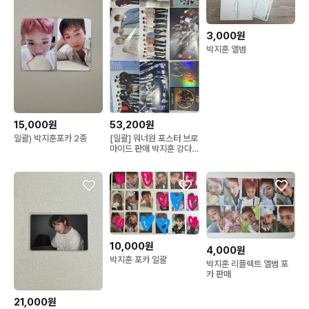
3,000원
박지훈 앨범
15,000원
53,200원
일괄) 박지훈포카 2종
[일괄] 워너원 포스터 브로
마이드 판매 박지훈 강다
니엘 앨범 덤
10,000원
4,000원
박지훈 포카 일괄
박지훈 리플렉트 앨범 포
카 판매
21,000원