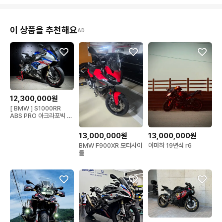
이 상품을 추천해요
AD
12,300,000원
[ BMW ] S1000RR
ABS PRO 아크라포빅 부
산양산울산창원서울
13,000,000원
13,000,000원
BMW F900XR 모터사이
야마하 19년식 r6
클