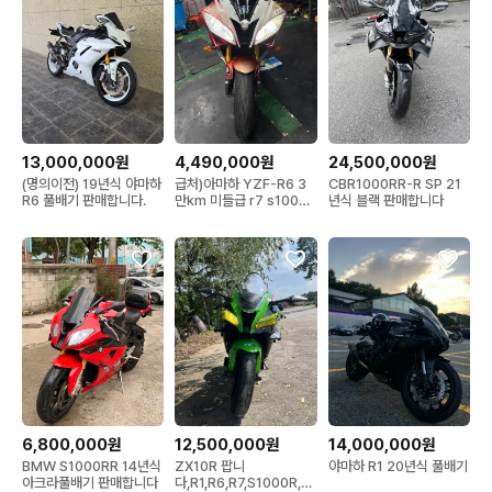
13,000,000원
4,490,000원
24,500,000원
(명의이전) 19년식 야마하
급처)아마하 YZF-R6 3
CBR1000RR-R SP 21
R6 풀배기 판매합니다.
만km 미들급 r7 s1000r
년식 블랙 판매합니다
CBR600rr 두가티 가와
사키 r차 네이키드 스즈키
6,800,000원
12,500,000원
14,000,000원
BMW S1000RR 14년식
ZX10R 팝니
야마하 R1 20년식 풀배기
아크라풀배기 판매합니다
다,R1,R6,R7,S1000R,가