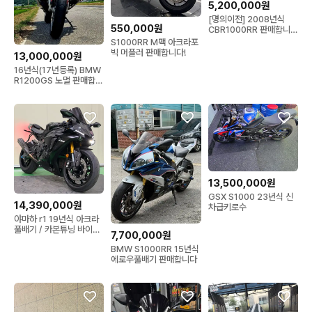
5,200,000원
[명의이전] 2008년식
550,000원
CBR1000RR 판매합니
다.
S1000RR M팩 아크라포
빅 머플러 판매합니다!
13,000,000원
16년식(17년등록) BMW
R1200GS 노멀 판매합니
다
13,500,000원
GSX S1000 23년식 신
14,390,000원
차급키로수
야마하 r1 19년식 아크라
풀배기 / 카본튜닝 바이크
7,700,000원
판매합니다
BMW S1000RR 15년식
에로우풀배기 판매합니다