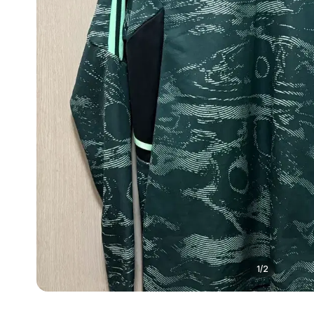
1
/
2