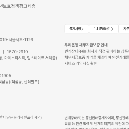
년보호정책
광고제휴
공지사항
1:1 문의하기
자주
2019-서울서초-1126
우리은행 채무지급보증 안내
번개장터㈜는 회사가 직접 판매하는 상품에
41 | 1670-2910
채무지급보증 계약을 체결하여 안전거래를
서초동, 마제스타시티, 힐스테이트 서리풀)
서비스 가입사실 확인
01905
역삼동)(역삼동, 센터필드)
받지 않은 물리적 인프라 제외)
번개장터㈜는 통신판매중개자이며, 통신판매의
법률 등 관련 법령 및 번개장터㈜의 약관에 따