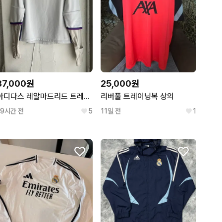
37,000원
25,000원
아디다스 레알마드리드 트레이닝탑 화이트
리버풀 트레이닝복 상의
19시간 전
5
11일 전
1