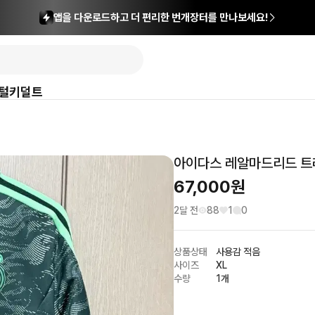
앱을 다운로드하고 더 편리한 번개장터를 만나보세요!
털
키덜트
아이다스 레알마드리드 
67,000
원
2달 전
88
1
0
상품상태
사용감 적음
사이즈
XL
수량
1개