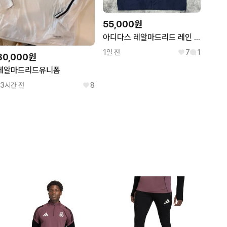
55,000원
아디다스 레알마드리드 레인 자켓
1일 전
7
1
80,000원
레알마드리드유니폼
13시간 전
8