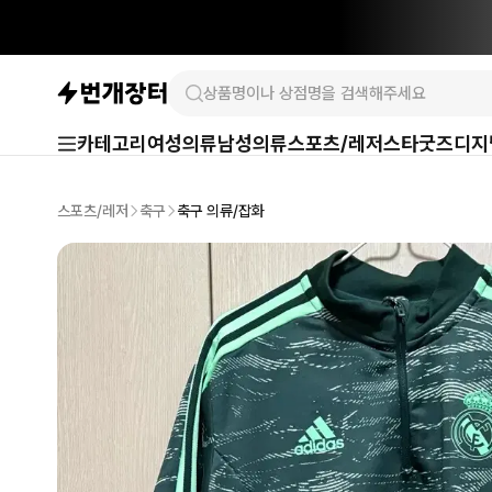
카테고리
여성의류
남성의류
스포츠/레저
스타굿즈
디지
스포츠/레저
축구
축구 의류/잡화