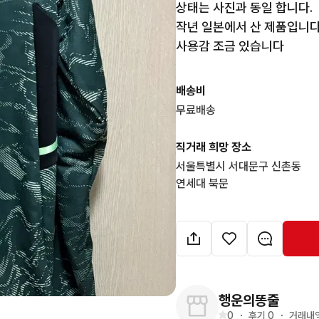
상태는 사진과 동일 합니다.

작년 일본에서 산 제품입니다. 
사용감 조금 있습니다
배송비
무료배송
직거래 희망 장소
서울특별시 서대문구 신촌동

연세대 북문
행운의똥줄
0
・
후기 
0
・
거래내역