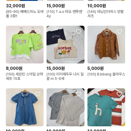
32,000원
15,000원
10,000원
(85-90) 베베드피노 오버
(110) T.a.o 타오 맨투맨
(145) 데님인더박스 반팔
롤 3종!!
4y
셔츠
8,000원
15,000원
5,000원
(150) 세븐틴 스마일 상하
(100) 리미떼두두 나시 일
(100) B.bbang 블라우스
세트 15호
괄 m 5-6세