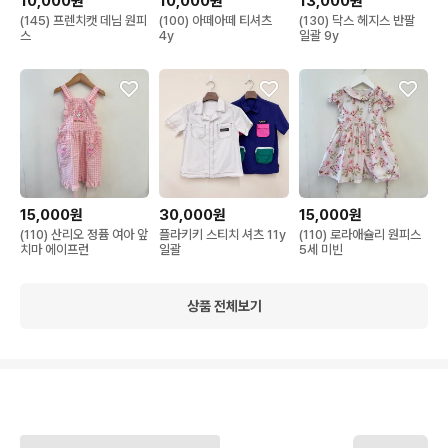
10,000원
10,000원
13,000원
(145) 프렌치캣 데님 원피
(100) 아떼아떼 티셔츠
(130) 닥스 헤지스 반팔
스
4y
일괄 9y
15,000원
30,000원
15,000원
(110) 산리오 정퓸 여아 앞
플라키키 스티치 셔츠 11y
(110) 로라애슐리 원피스
치마 에이프런
일괄
5세 미빈
상품 전체보기