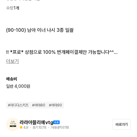
수량
1개
(90-100) 남아 이너 나시 3종 일괄

‼️ *프로* 상점으로 100% 번개페이결제만 가능합니다^^

상품 아래 안전하게 결제하기로 결제해주세요^^

더보기
판매금액은 제품상태에 측정되니 참고 바랍니다.

배송비
상품 컨디션, 상세 사이즈 언제 든지 문의 주셔도 됩니다 꼼꼼한 체
일반 4,000원
크 후 구매 부탁드려요
#
아디다스키즈
#
여아80
#
여아90
라라아뜰리에vtg
바로가기
4.9
・ 후기
1078
・ 거래내역
6118