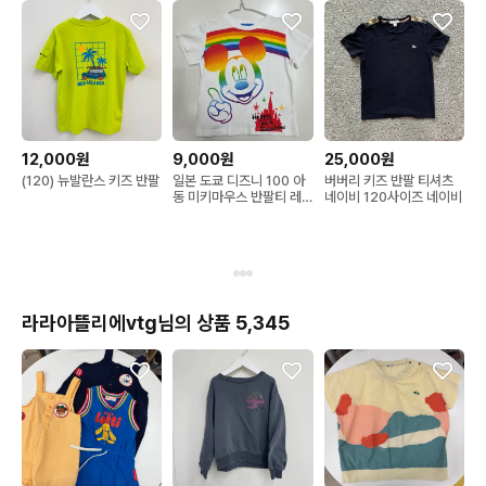
12,000원
9,000원
25,000원
(120) 뉴발란스 키즈 반팔
일본 도쿄 디즈니 100 아
버버리 키즈 반팔 티셔츠
동 미키마우스 반팔티 레
네이비 120사이즈 네이비
인보우
라라아뜰리에vtg님의 상품 5,345