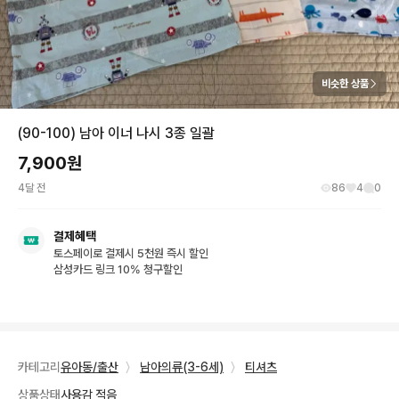
비슷한 상품
(90-100) 남아 이너 나시 3종 일괄
7,900
원
4달 전
86
4
0
결제혜택
토스페이로 결제시 5천원 즉시 할인
삼성카드 링크 10% 청구할인
카테고리
유아동/출산
〉
남아의류(3-6세)
〉
티셔츠
상품상태
사용감 적음