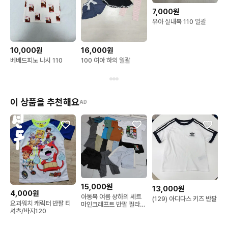
7,000원
유아 실내복 110 일괄
10,000원
16,000원
베베드피노 나시 110
100 여아 하의 일괄
이 상품을 추천해요
AD
15,000원
13,000원
4,000원
아동복 여름 상하의 세트
(129) 아디다스 키즈 반팔
요괴워치 캐릭터 반팔 티
마인크래프트 반팔 필라티
셔츠/바지120
정품