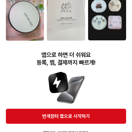
9,000원
22,000원
10,000원
어뮤즈 세라믹 에스쁘아
정샘물 에센셜 스킨 누더
새상품]정샘물 프로래스팅
앱으로 하면 더 쉬워요
비글로우 vdl 커버 스테인
쿠션 페어색상
결핏 메쉬 쿠션 본품 21호
퍼펙팅 클리오 쿠션
N-라이트
등록, 찜, 결제까지 빠르게!
번개장터(주) 사업자정보, 이용약관 및 기타 법적고지
번개장터㈜는 통신판매중개자이며, 통신판매의 당사자가 아닙니다. 전자상거래 등에서의
소비자보호에 관한 법률 등 관련 법령 및 번개장터㈜의 약관에 따라 상품, 상품정보, 거래에 관한 책임은
개별 판매자에게 귀속하고, 번개장터㈜는 원칙적으로 회원간 거래에 대하여 책임을 지지 않습니다.
다만, 번개장터㈜가 직접 판매하는 상품에 대한 책임은 번개장터㈜에게 귀속합니다.
Ⓒ Bungaejangter Inc. all rights reserved.
번개장터 앱으로 시작하기
APP 다운로드