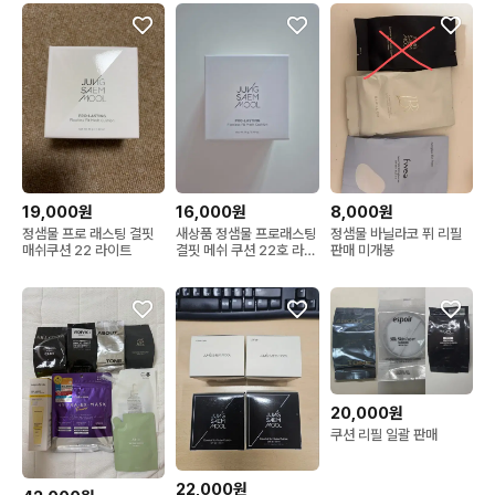
19,000원
16,000원
8,000원
정샘물 프로 래스팅 결핏
새상품 정샘물 프로래스팅
정샘물 바닐라코 퓌 리필
매쉬쿠션 22 라이트
결핏 메쉬 쿠션 22호 라이
판매 미개봉
트
20,000원
쿠션 리필 일괄 판매
22,000원