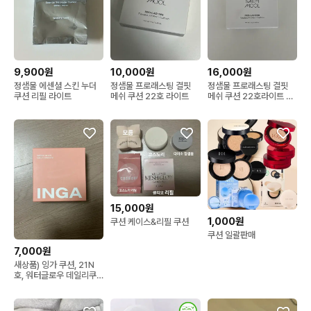
9,900원
10,000원
16,000원
정샘물 에센셜 스킨 누더
정샘물 프로래스팅 결핏
정샘물 프로래스팅 결핏
쿠션 리필 라이트
메쉬 쿠션 22호 라이트
메쉬 쿠션 22호라이트 새
제품
15,000원
1,000원
쿠션 케이스&리필 쿠션
쿠션 일괄판매
7,000원
새상품) 잉가 쿠션, 21N
호, 워터글로우 데일리쿠
션 / 화장품, 올리브