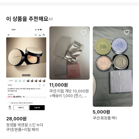
이 상품을 추천해요
AD
11,000원
쿠션 리필 개당 10,000원
+배송비 1,000 (힌스, 블
랑디바, 바닐라코, 어바웃
톤)
5,000원
쿠션 화장품 택1
28,000원
정샘물 에센셜 스킨 누더
쿠션/본품+리필 페어