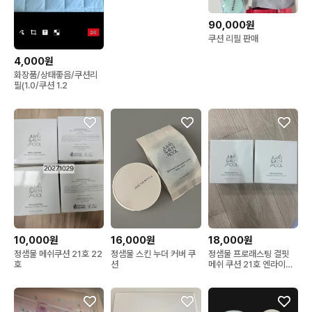
90,000원
쿠션 리필 판매
4,000원
화장품/상태좋음/쿠션리
필(1.0/쿠션 1.2
10,000원
16,000원
18,000원
정샘물 메쉬쿠션 21호 22
정샘물 스킨 누더 커버 쿠
정샘물 프로래스팅 결핏
호
션
메쉬 쿠션 21호 엔라이트,
22호 라이트