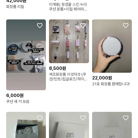
42,000원
미개봉) 정샘물 스킨 누더
화장품 리필
쿠션 본품+리필 페어라이
트
8,500원
색조화장품 이것저것 (쿠
22,000원
션/틴트/립글로즈/하이라
이터 등)
21호 화장품 판매합니다!
6,000원
쿠션 새 거 모음