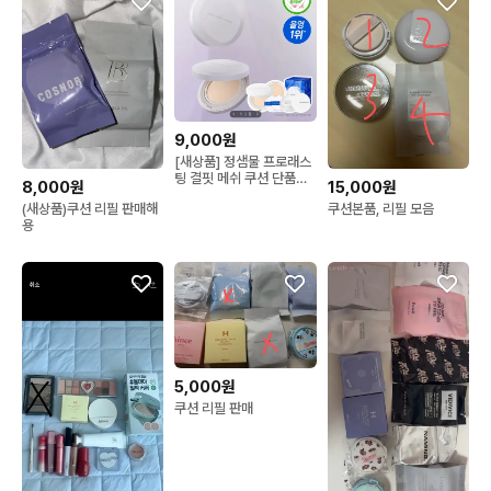
9,000원
[새상품] 정샘물 프로래스
팅 결핏 메쉬 쿠션 단품
8,000원
15,000원
22호 라이트
(새상품)쿠션 리필 판매해
쿠션본품, 리필 모음
용
5,000원
쿠션 리필 판매