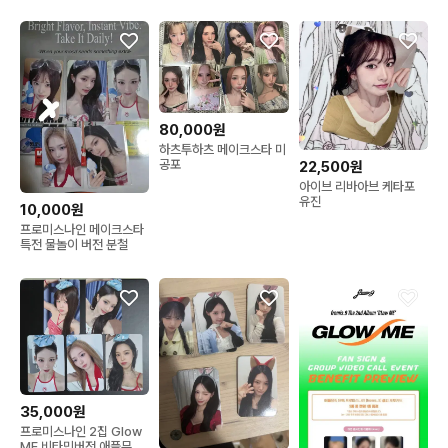
80,000원
하츠투하츠 메이크스타 미
공포
22,500원
아이브 리바아브 케타포
유진
10,000원
프로미스나인 메이크스타
특전 물놀이 버전 분철
35,000원
프로미스나인 2집 Glow
ME 비타민버전 애플뮤직