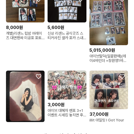
8,000원
5,600원
개별)리센느 립밤 어레이
신상 리센느 공식굿즈 스
즈 대면팬싸 미공포 포토
티커사진 셀카 포카 스내
카드
피즘 RESCENE 원이 미
나미 리브 메이 제나 인생
5,015,000원
네컷
아이브탈덕(일괄판매)(레
이4바인더 +장원영1바인
더+그외1바인더)+QQ뮤
직포카+응원봉1기+응원
봉2기+굿즈
3,000원
아이브 대혜자 랜포 3+1
37,000원
이벤트 시세킹 놓치면 후
회해요!
illit 아일릿 I Got Your
Back 일본 HMV 한정 럭
11,000원
드 럭키드로우 포카
리센느 미나미 밀리언뮤직