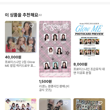
이 상품을 추천해요
AD
40,000원
프로미스나인 2집 Glow
8,000원
ME 팝업 럭키드로우 포토
프로미스나인 조은뮤직 대
카드 5종 일괄
면 미공포 분철
1,500원
리센느 증명사진 판매 (비
공식 굿즈)