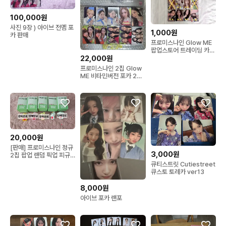
100,000원
사진 9장 ) 아이브 전멤 포
1,000원
카 판매
프로미스나인 Glow ME
팝업스토어 트레이딩 카드
22,000원
| 트레카 포카 글로우미 비
타민 하영 지원 채영 나경
프로미스나인 2집 Glow
지헌
ME 비타민버전 포카 20
장 일괄 세트
20,000원
[판매] 프로미스나인 정규
3,000원
2집 팝업 랜덤 픽업 피규
어
큐티스트릿 Cutiestreet
큐스토 토레카 ver13
8,000원
아이브 포카 랜포