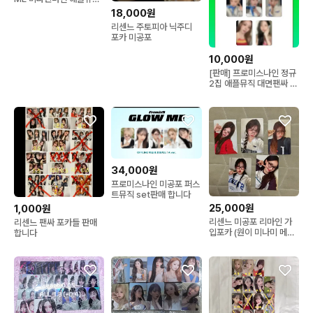
프리오더 특전 포토카드 5
18,000원
종 일괄
리센느 주토피아 닉주디
포카 미공포
10,000원
[판매] 프로미스나인 정규
2집 애플뮤직 대면팬싸 포
카세트 개별가능
34,000원
프로미스나인 미공포 퍼스
트뮤직 set판매 합니다
25,000원
1,000원
리센느 미공포 리마인 가
리센느 팬싸 포카들 판매
입포카 (원이 미나미 메이
합니다
제나 리브)