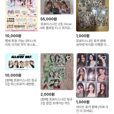
55,000원
프로미스나인 2집 Glow
ME 플로집 FLO 프리오더
특전 딩고버전 포토카드 5
종 일괄
10,000원
1,000원
멤버 확정 가능) 큐티스트
프로미스나인 포카 판매
리트 이치방 쿠지 큐스토
송하영 박지원 이채영 이
제일복권 큐티스트릿
나경 백지헌 이새롬 노지
선 이서연
10,000원
[판매] 프로미스나인 정규
2집 퍼스트뮤직 대면팬싸
포카세트 개별가능
2,000원
[판매] 프로미스나인 정규
1,000원
2집 팝업 트레이딩 카드
아이브 포카 판매 (뒤에 사
진 더 있어요)