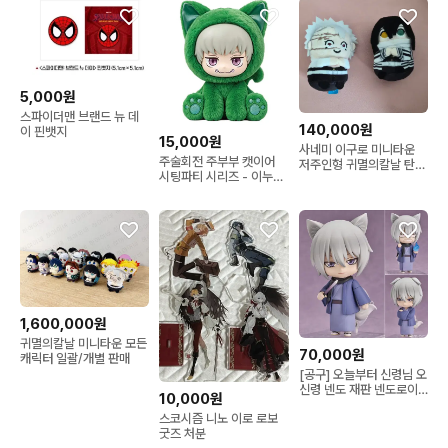
이라
5,000원
스파이더맨 브랜드 뉴 데
140,000원
이 핀뱃지
15,000원
사네미 이구로 미니타운
주술회전 주부부 캣이어
저주인형 귀멸의칼날 탄지
시팅파티 시리즈 - 이누마
로 이노스케 미츠리 무잔
키 토게
렌고쿠 쿄쥬로
1,600,000원
귀멸의칼날 미니타운 모든
70,000원
캐릭터 일괄/개별 판매
[공구] 오늘부터 신령님 오
신령 넨도 재판 넨도로이
10,000원
드
스코시즘 니노 이로 로보
굿즈 처분