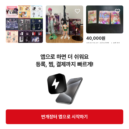
40,000원
싸이코드 마이쮸 스페셜
72,300원
40,000원
포카 제시받아요 하루토
연이 루이쨘
[분철,굿즈+재배비] 스코
헌터헌터 헌헌 키르아 히
앱으로 하면 더 쉬워요
시즘 리마스터드 트로이메
소카 곤 네페르피트 그란
라이 3주년 굿즈 공구 니
디스타 바이브레이션 곤육
등록, 찜, 결제까지 빠르게!
노 코요 오토 이로 로보
몬 볼펜 피규어
번개장터(주) 사업자정보, 이용약관 및 기타 법적고지
번개장터㈜는 통신판매중개자이며, 통신판매의 당사자가 아닙니다. 전자상거래 등에서의
소비자보호에 관한 법률 등 관련 법령 및 번개장터㈜의 약관에 따라 상품, 상품정보, 거래에 관한 책임은
개별 판매자에게 귀속하고, 번개장터㈜는 원칙적으로 회원간 거래에 대하여 책임을 지지 않습니다.
다만, 번개장터㈜가 직접 판매하는 상품에 대한 책임은 번개장터㈜에게 귀속합니다.
Ⓒ Bungaejangter Inc. all rights reserved.
번개장터 앱으로 시작하기
APP 다운로드