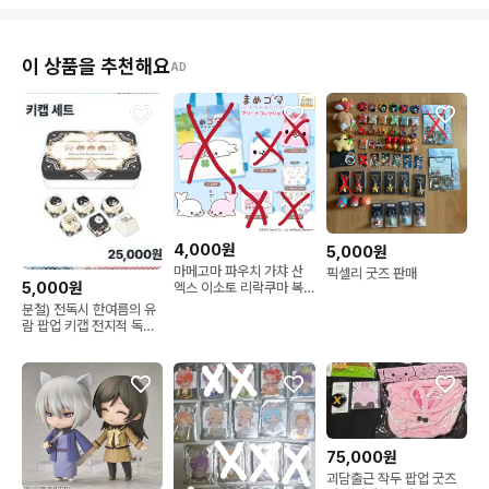
이 상품을 추천해요
AD
4,000원
5,000원
마메고마 파우치 가챠 산
픽셀리 굿즈 판매
5,000원
엑스 이소토 리락쿠마 복
조리
분철) 전독시 한여름의 유
람 팝업 키캡 전지적 독자
시점 김독자 유중혁
75,000원
괴담출근 작두 팝업 굿즈