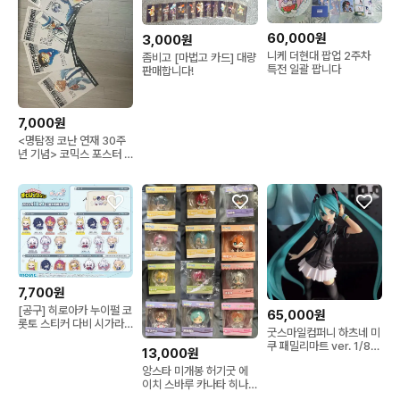
60,000원
3,000원
니케 더현대 팝업 2주차
좀비고 [마법고 카드] 대량
특전 일괄 팝니다
판매합니다!
7,000원
<명탐정 코난 연재 30주
년 기념> 코믹스 포스터 /
코난 포스터
7,700원
[공구] 히로아카 누이펄 코
65,000원
롯토 스티커 다비 시가라
굿스마일컴퍼니 하츠네 미
키 토가 호크스 엔데버 아
쿠 패밀리마트 ver. 1/8
이자와 올마이트
13,000원
스케일 피규어
앙스타 미개봉 허기굿 에
이치 스바루 카나타 히나
타 슈 린네 히메루 이부키