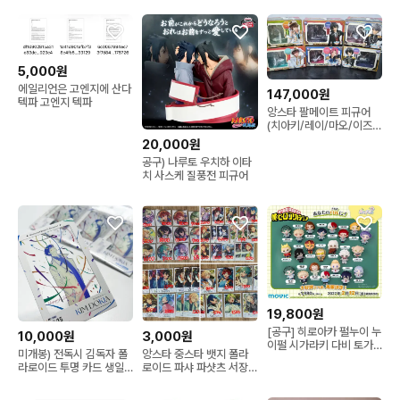
미츠루 에스 칸나 피규어
마그넷
5,000원
에일리언은 고엔지에 산다
147,000원
텍파 고엔지 텍파
앙스타 팔메이트 피규어
(치아키/레이/마오/이즈
미)
20,000원
공구) 나루토 우치하 이타
치 사스케 질풍전 피규어
19,800원
[공구] 히로아카 펄누이 누
10,000원
3,000원
이펄 시가라키 다비 토가
미개봉) 전독시 김독자 폴
앙스타 중스타 뱃지 폴라
바쿠고 아이자와 신소 올
라로이드 투명 카드 생일
로이드 파샤 파샷츠 서장
마이트 이이다 카미나리
포카 중국 팝업 공식
개막 레이 리츠 린네 유메
키리시마 타마키 네지레
히요리 라이카 이즈미 아
토도로키 미도리야