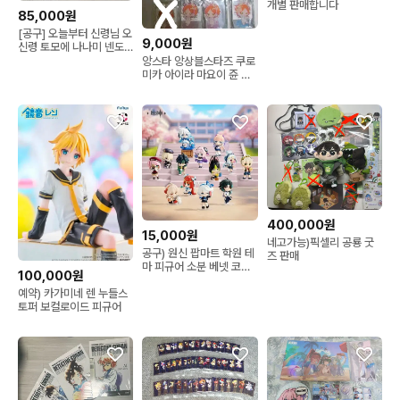
개별 판매합니다
85,000원
[공구] 오늘부터 신령님 오
9,000원
신령 토모에 나나미 넨도
로이드 재판
앙스타 앙상블스타즈 쿠로
미카 아이라 마요이 쥰 카
오루 스바루 호쿠토 하지
메 아라시 코가 츠무기
400,000원
15,000원
네고가능)픽셀리 공룡 굿
공구) 원신 팝마트 학원 테
즈 판매
마 피규어 소분 베넷 코코
100,000원
미 샤를로트
예약) 카가미네 렌 누들스
토퍼 보컬로이드 피규어