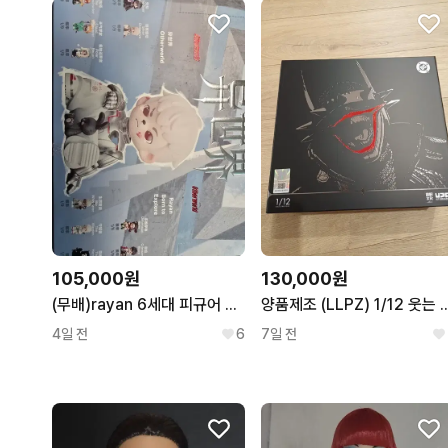
105,000원
130,000원
(무배)rayan 6세대 피규어 풀박스
양품제조 (LLPZ) 1/
4일 전
6
7일 전