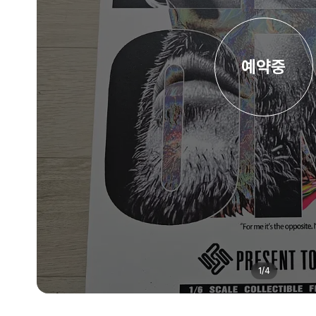
예약중
1
/
4