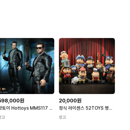
598,000원
20,000원
핫토이 Hottoys MMS117 터미네이터2 1/6 T800
정식 라이센스 52TOYS 짱구 랜덤 피규어 직업 시리즈 가챠
광고
광고