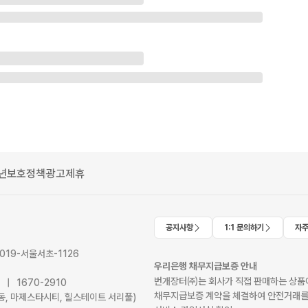
년보호정책
광고제휴
공지사항
1:1 문의하기
자주
2019-서울서초-1126
우리은행 채무지급보증 안내
번개장터㈜는 회사가 직접 판매하는 상품에
41 | 1670-2910
채무지급보증 계약을 체결하여 안전거래를
서초동, 마제스타시티, 힐스테이트 서리풀)