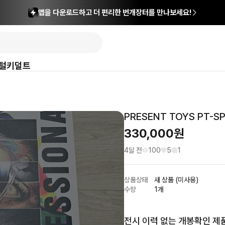
앱을 다운로드하고 더 편리한 번개장터를 만나보세요!
털
키덜트
PRESENT TOYS PT-
330,000
원
4달 전
100
5
1
상품상태
새 상품 (미사용)
수량
1개
전시 이력 없는 개봉확인 제품