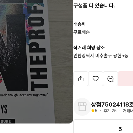
구성품 다 있습니다.
배송비
무료배송
직거래 희망 장소
인천광역시 미추홀구 용현5동
상점75024118
5
・
후기 
25
・
거래내
5