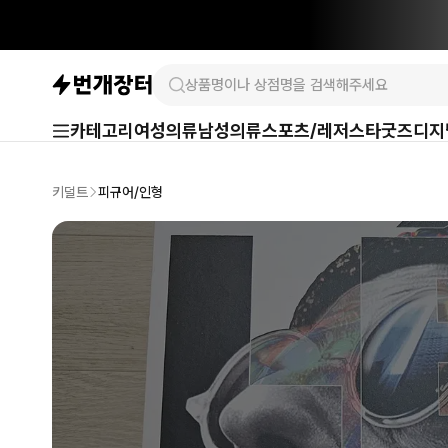
카테고리
여성의류
남성의류
스포츠/레저
스타굿즈
디지
키덜트
피규어/인형