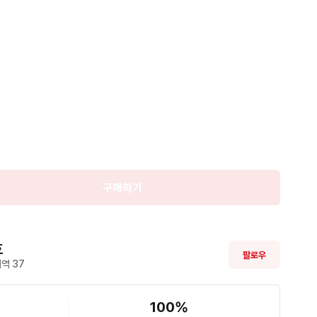
예약중
구매하기
호
팔로우
역 
37
100
%