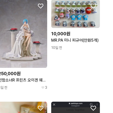
3
10,000원
MR.PA 미니 피규어(만원5개)
10일 전
250,000원
전함소녀R 프린츠 오이겐 웨딩 피규어 미개봉
5일 전
3