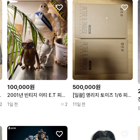
꼭 필요한 문의만 해요.
100,000원
500,000원
2001년 빈티지 이티 E.T 피규어
[일괄] 영리치 토이즈 1/6 피터 B. 파커 카톤 미개봉 2종 세트 (YR-005 / YR-006)
12 웃는 배트맨
1일 전
2
11일 전
2