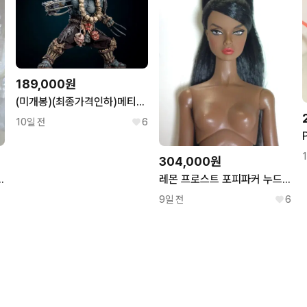
189,000원
(미개봉)(최종가격인하)메티토이즈 Mety Toyz 오니 + 울버린 세트
10일 전
6
304,000원
 misaki integritytoys
레몬 프로스트 포피파커 누드 poppyparker
9일 전
6