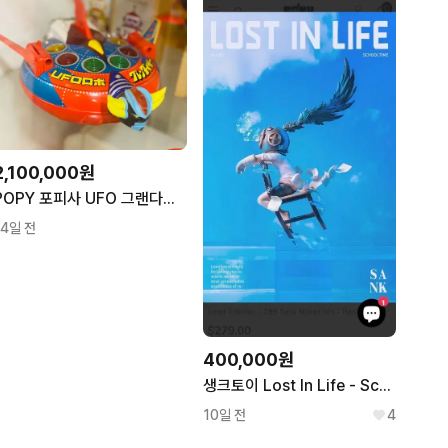
2,100,000원
POPY 포피사 UFO 그랜다이저 양철 로보
14일 전
400,000원
생크토이 Lost In Life - Schooltime
10일 전
4