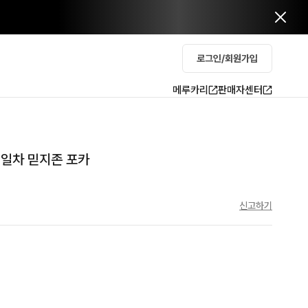
로그인/회원가입
메루카리
판매자센터
1일차 믿지존 포카
신고하기