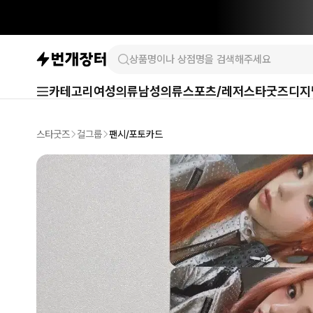
카테고리
여성의류
남성의류
스포츠/레저
스타굿즈
디지
스타굿즈
걸그룹
팬시/포토카드