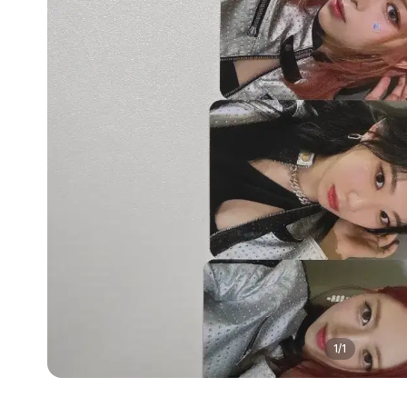
1
/
1