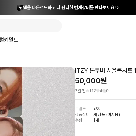
앱을 다운로드하고 더 편리한 번개장터를 만나보세요!
털
키덜트
ITZY 본투비 서울콘서트 
50,000
원
2일 전
112
4
0
브랜드
있지
상품상태
새 상품 (미사용)
수량
1개