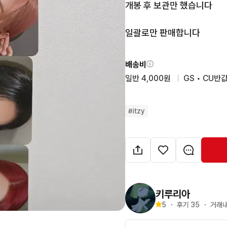
개봉 후 보관만 했습니다

일괄로만 판매합니다
배송비
일반 4,000원
  |  
GS • CU반값
#
itzy
키루리아
5
・
후기 
35
・
거래내