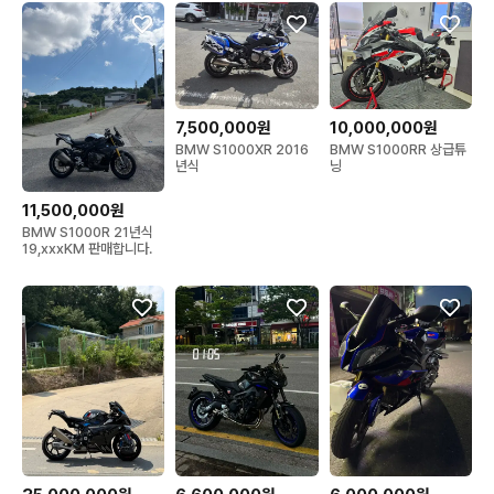
요즘 사용검사 말많은데 대행비 시원하게 빼드리겠습니다 

쿨거래시 시원하게 네고가능합니다

·	중고 특성상 중고라면 있을법한 하자가 있을수 있습니다 엔
진 사고로인한 밸런스이상 등 심각한 문제 아니면 아무런 책임 지
7,500,000원
10,000,000원
지않습니다 무면허 사가시고 운전하지마시고 미성년자 법적대리
BMW S1000XR 2016
BMW S1000RR 상급튜
년식
닝
인 부모님 동의 후 연락주세요 거래후 민,형사상 법적책임 안지며
 노클레임 노리턴 노환불 조건입니다 계약금받고 쿨거래시 네고o
11,500,000원
k
BMW S1000R 21년식
19,xxxKM 판매합니다.