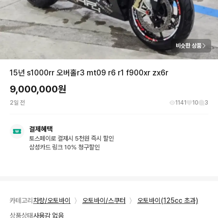
비슷한 상품
15년 s1000rr 오버홀r3 mt09 r6 r1 f900xr zx6r
9,000,000
원
2일 전
1141
10
3
결제혜택
토스페이로 결제시 5천원 즉시 할인
삼성카드 링크 10% 청구할인
카테고리
차량/오토바이
〉
오토바이/스쿠터
〉
오토바이(125cc 초과)
상품상태
사용감 없음