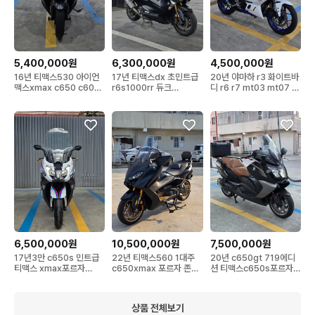
5,400,000원
6,300,000원
4,500,000원
16년 티맥스530 아이언
17년 티맥스dx 초민트급
20년 야마하 r3 화이트바
맥스xmax c650 c600
r6s1000rr 듀크
디 r6 r7 mt03 mt07 닌
포르자xadv
r1200gs cbr
자400 cbr500
6,500,000원
10,500,000원
7,500,000원
17년3만 c650s 민트급
22년 티맥스560 1대주
20년 c650gt 719에디
티맥스 xmax포르자
c650xmax 포르자 존테
션 티맥스c650s포르자
xadv 존테스 어드방
스 xadv 어드방
xmax xadv 존테스 어드
방
상품 전체보기