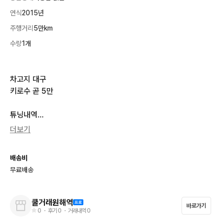
연식
2015년
주행거리
5만km
수량
1개
차고지 대구

키로수 곧 5만 

튜닝내역

스모그 스크린

더보기
미등 백색할로겐

윙렛

배송비
너클카드 

무료배송
아크라포빅 정품

핸드폰거치대

파츠류 ( 사진상으로 확인 부탁드려요 )

쿨거래원해역
바로가기
등

0
・ 후기
0
・ 거래내역
0