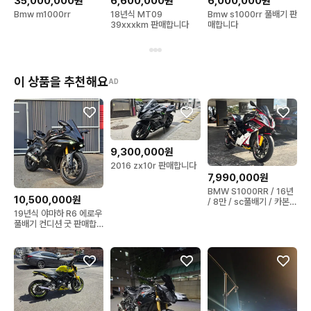
35,000,000원
6,600,000원
6,000,000원
Bmw m1000rr
18년식 MT09
Bmw s1000rr 풀배기 판
39xxxkm 판매합니다
매합니다
이 상품을 추천해요
AD
9,300,000원
2016 zx10r 판매합니다
7,990,000원
BMW S1000RR / 16년
10,500,000원
/ 8만 / sc풀배기 / 카본튜
닝 / 구변ok
19년식 야마하 R6 에로우
풀배기 컨디션 굿 판매합
니다.