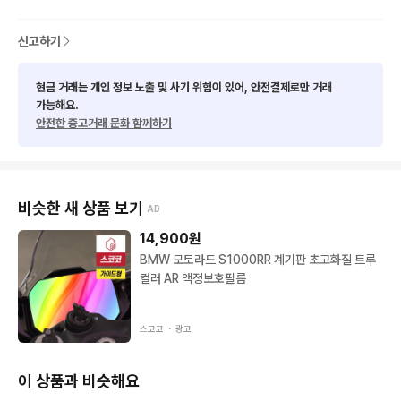
하자

신고하기
좌우 사용감 전반적으로 있지만 자세히안보면 정말 깨끗합니다 

좌꿍으로 좌측 뒷튜닝깜빡이 뿌서짐

현금 거래는 개인 정보 노출 및 사기 위험이 있어, 안전결제로만 거래
가능해요.
수리내역

안전한 중고거래 문화 함께하기
4만대 엔진 오버홀 

브레이크오일교환 

냉각수 교환 에어빼기 작업완

클러치케이블 교환

비슷한 새 상품 보기
AD
앞뒤 브레이크 패드 교환 

뒷 타이어 교환

14,900
원
케미컬류 전부 교환

BMW 모토라드 S1000RR 계기판 초고화질 트루
컬러 AR 액정보호필름
할말

캠체인치는소리 안납니다 

스코코 ・
광고
시동걸어놓으면 탁탁 치는소리나는 타차량과는 비교불가 입니다 

백미러 분해해놨는데 구매시 같이 드리겠습니다 

이 상품과 비슷해요