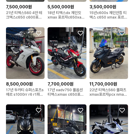
7,500,000원
5,500,000원
3,500,000원
21년 티맥스560 4만 테
18년 티맥스dx 체인킷
15년c600s 체인안침 티
크맥스c650 c600포르
xmax 포르자c650xadv
맥스 c650 xmax 포르자
자xadv xmax
존테스pcx 어드방
xadv 존테스
8,500,000원
7,700,000원
11,700,000원
17년 두카티 슈퍼스포츠s
17년 xadv750 풀옵션
22년 티맥스560 풀파츠
떼르 s1000rr r6 r1파니
티맥스xmax c650포르
xmax포르자pcx nmax
갈레 mt09
자 어드방 존테스
xadv c650