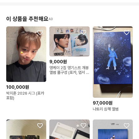
이 상품을 추천해요
AD
9,000원
영케이 2집 영기스트 개봉
앨범 풀구성 (포카, 엽서 선
택 가능)
100,000원
박지훈 2026 시그 (포카
포함)
97,000원
나토리 심해 앨범