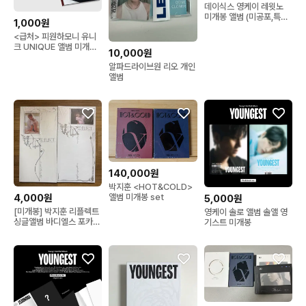
데이식스 영케이 레윗노
미개봉 앨범 (미공포,특전
1,000원
포함)
<급처> 피원하모니 유니
크 UNIQUE 앨범 미개봉
10,000원
현물
알파드라이브원 리오 개인
앨범
140,000원
박지훈 <HOT&COLD>
4,000원
앨범 미개봉 set
5,000원
[미개봉] 박지훈 리플렉트
영케이 솔로 앨범 솔앨 영
싱글앨범 바디엘스 포카포
기스트 미개봉
함