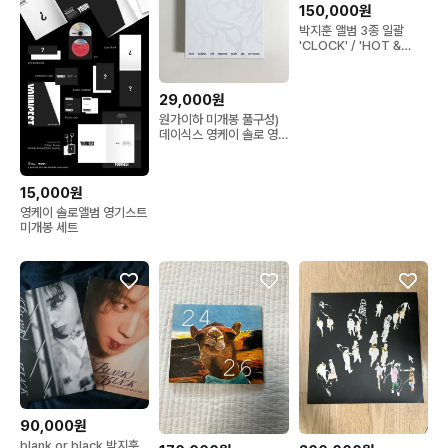
150,000원
박지훈 앨범 3종 일괄
'CLOCK' / 'HOT &
COLD' / 'The W'
29,000원
원가이하 미개봉 풀구성)
데이식스 영케이 솔로 영
기스트 월렛&키링 지갑 앨
범 엠디반 youngk
youngest wallet
15,000원
영케이 솔로앨범 영기스트
미개봉 세트
90,000원
blank or black 박지훈