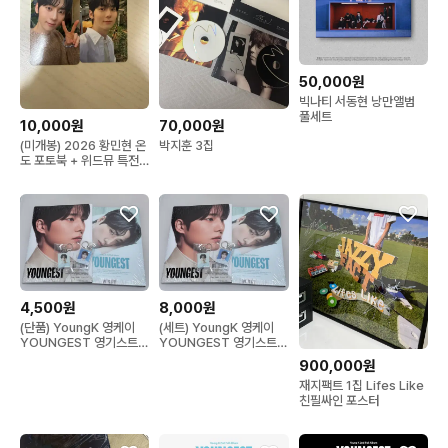
50,000원
빅나티 서동현 낭만앨범
풀세트
10,000원
70,000원
(미개봉) 2026 황민현 온
박지훈 3집
도 포토북 + 위드뮤 특전
포카 판매 가능
4,500원
8,000원
(단품) YoungK 영케이
(세트) YoungK 영케이
YOUNGEST 영기스트
YOUNGEST 영기스트
앨범 미개봉 초도 특전 포
앨범세트 미개봉 초도 특
900,000원
함
전 포함
재지팩트 1집 Lifes Like
친필싸인 포스터