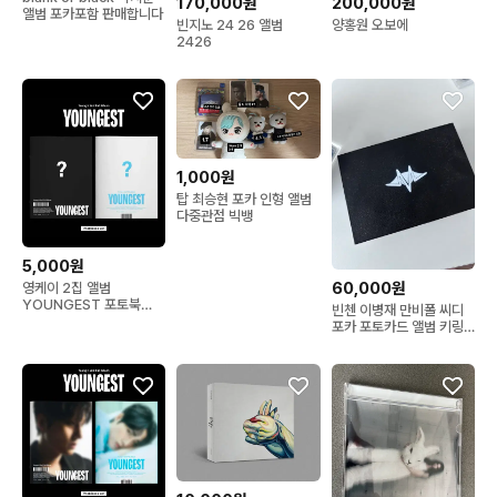
170,000원
200,000원
앨범 포카포함 판매합니다
빈지노 24 26 앨범
양홍원 오보에
2426
1,000원
탑 최승현 포카 인형 앨범
다중관점 빅뱅
5,000원
60,000원
영케이 2집 앨범
YOUNGEST 포토북
빈첸 이병재 만비폴 씨디
ver. 초도한정 포함
포카 포토카드 앨범 키링
가오리 인형