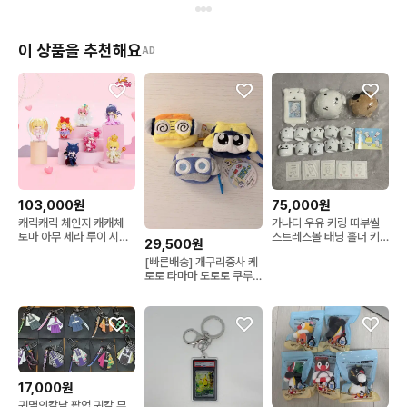
이 상품을 추천해요
AD
103,000원
75,000원
캐릭캐릭 체인지 캐캐체
가나디 우유 키링 띠부씰
토마 아무 세라 루이 시아
스트레스볼 태닝 홀더 키
29,500원
리마 피규어 풀세트
링 포카 홀더 스티커
[빠른배송] 개구리중사 케
로로 타마마 도로로 쿠루
루 에어팟 카라비너 키링
17,000원
귀멸의칼날 팝업 귀칼 무