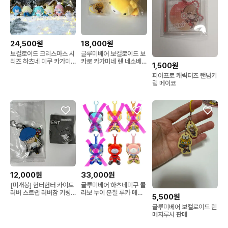
24,500원
18,000원
보컬로이드 크리스마스 시
글루미베어 보컬로이드 보
리즈 하츠네 미쿠 카가미
카로 카가미네 렌 네소베
1,500원
네 린 렌 메이코 인형 누이
리 마커 액세서리 메지루
피아프로 캐릭터즈 랜덤키
시 가챠 인형 키링 참
링 메이코
12,000원
33,000원
[미개봉] 헌터헌터 카이토
글루미베어 하츠네미쿠 콜
러버 스트랩 러버참 키링
라보 누이 분철 루카 메이
5,500원
가챠 굿즈 헌헌
코 보컬로이드 인형
글루미베어 보컬로이드 린
메지루시 판매