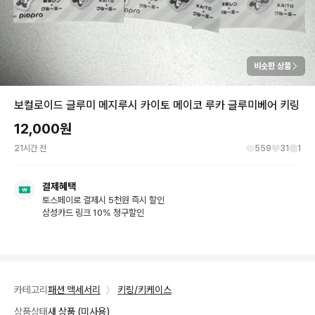
비슷한 상품
보컬로이드 글루미 메지루시 카이토 메이코 루카 글루미베어 키링
12,000
원
21시간 전
559
31
1
결제혜택
토스페이로 결제시 5천원 즉시 할인
삼성카드 링크 10% 청구할인
카테고리
패션 액세서리
〉
키링/키케이스
상품상태
새 상품 (미사용)