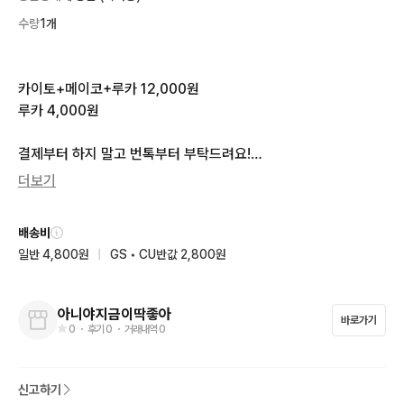
수량
1개
카이토+메이코+루카 12,000원

루카 4,000원

결제부터 하지 말고 번톡부터 부탁드려요!

개별, 네고 문의 절대 X
더보기
배송비
일반 4,800원
|
GS • CU반값 2,800원
아니야지금이딱좋아
바로가기
0
・ 후기
0
・ 거래내역
0
신고하기