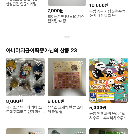
한성팝업 일륜도키링
10,000원
7,000원
투썸 핑구 키링 5종 수박
아박 서핑 망고 튜브
포켓몬카드 PSA10 커스
텀키링 14종
아니야지금이딱좋아님의 상품 23
8,000원
6,000원
체인소맨 덴파키 러버 스
산엑스 코게빵 탄빵 스티
5,000원
트랩 허그코트 덴지 파워
커 타일 씰
공룡 인형 화석 브라키오
아키
사우루스 후타바사우루스