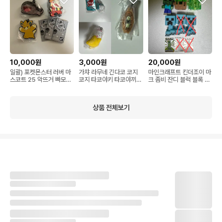
10,000원
3,000원
20,000원
일괄) 포켓몬스터 러버 마
가챠 라무네 긴다코 코지
마인크래프트 킨더조이 마
스코트 25 악뜨거 빠모트
코지 타코야키 타코야끼
크 좀비 잔디 블럭 블록 에
토오 스트랩 키링
음식 키링
메랄드 충전된 크리퍼 키
링 피규어
상품 전체보기