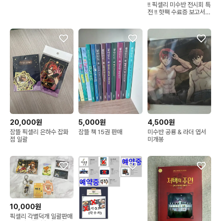
!! 픽셀리 미수반 전시회 특
전 !! 핫팩 수료증 보고서
잠뜰 각별 공룡
20,000원
5,000원
4,500원
잠뜰 픽셀리 은하수 잡화
잠뜰 책 15권 판매
미수반 공룡 & 라더 엽서
점 일괄
미개봉
10,000원
픽셀리 각별덕개 일괄판매