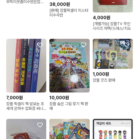
부적이웃좀미수반은잡포
38,000원
카
[판매] 잠뜰픽셀리 미스터
리수사반
4,000원
[개별가능] 잠뜰TV 주인
시리즈 저택/드레스/지도
1,000원
잠뜰 굿즈 판매
7,000원
10,000원
잠뜰 픽셀리 책 밤보눈 초
잠뜰 숨은 그림 찾기 책 판
세여 은하수 잡화점 써니
매
사이드 타운