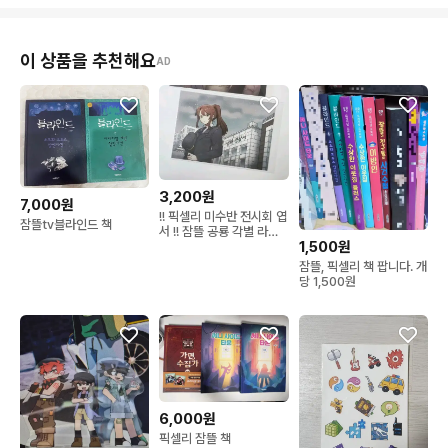
이 상품을 추천해요
AD
3,200원
7,000원
!! 픽셀리 미수반 전시회 엽
잠뜰tv블라인드 책
서 !! 잠뜰 공룡 각별 라더
1,500원
덕개 수현
잠뜰, 픽셀리 책 팝니다. 개
당 1,500원
6,000원
픽셀리 잠뜰 책