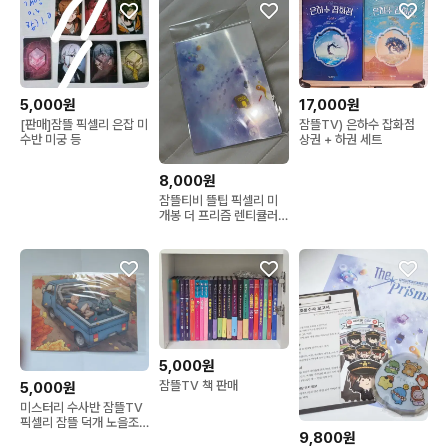
5,000원
17,000원
[판매]잠뜰 픽셀리 은잡 미
잠뜰TV) 은하수 잡화점
수반 미궁 등
상권 + 하권 세트
8,000원
잠뜰티비 뜰팁 픽셀리 미
개봉 더 프리즘 렌티큘러
엽서 [공굿]
5,000원
잠뜰TV 책 판매
5,000원
미스터리 수사반 잠뜰TV
픽셀리 잠뜰 덕개 노을조
9,800원
엽서