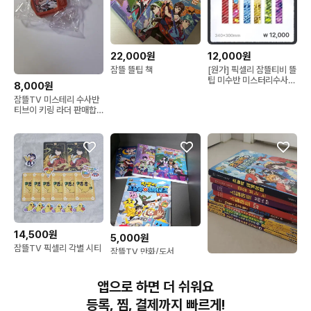
22,000원
12,000원
잠뜰 뜰팁 책
[원가] 픽셀리 잠뜰티비 뜰
팁 미수반 미스터리수사반
8,000원
책갈피 라더 덕개 각별 공
잠뜰TV 미스테리 수사반
룡 잠뜰 수현
티브이 키링 라더 판매합
니다!
14,500원
5,000원
잠뜰TV 픽셀리 각별 시티
잠뜰TV 만화/도서
마블 10주년 스티커 은하
52,000원
수잡화점 부적 일괄
잠뜰TV 픽셀리 책 여러권
앱으로 하면 더 쉬워요
판매합니다
등록, 찜, 결제까지 빠르게!