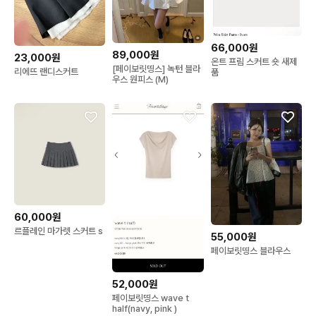
66,000원
89,000원
23,000원
온트 프림 스커트 숏 새제
[페이보릿띵스] 녹턴 블라
리에뜨 랜디스커트
품
우스 원피스 (M)
60,000원
르플레인 마가렛 스커트 s
55,000원
페이보릿띵스 블라우스
52,000원
페이보릿띵스 wave t
half(navy, pink )