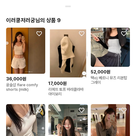
이러쿵저러궁님의 상품 9
52,000원
택o) 베르니 뮤즈 리본탑
36,000원
그레이
17,000원
윤슬샵 flare comfy
리에뜨 토프 바라클라바
shorts (milk)
아이보리