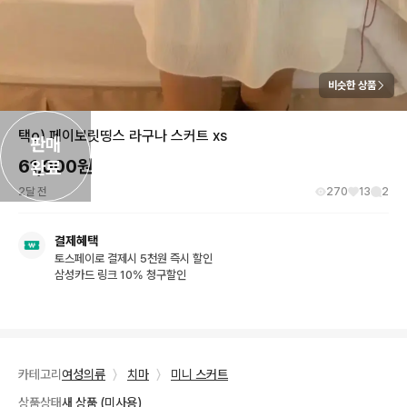
비슷한 상품
택o) 페이보릿띵스 라구나 스커트 xs
판매

61,000
원
완료
2달 전
270
13
2
결제혜택
토스페이로 결제시 5천원 즉시 할인
삼성카드 링크 10% 청구할인
카테고리
여성의류
〉
치마
〉
미니 스커트
상품상태
새 상품 (미사용)