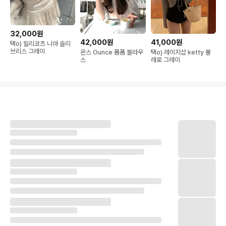
32,000원
42,000원
41,000원
택o) 릴리코츠 니아 슬리
브리스 그레이
온스 Ounce 폼폼 블라우
택o) 레이지샵 ketty 볼
스
레로 그레이