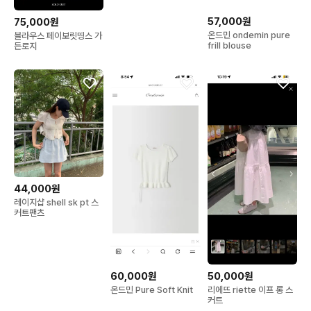
57,000원
75,000원
온드민 ondemin pure
블라우스 페이보릿띵스 가
frill blouse
든로지
44,000원
레이지샵 shell sk pt 스
커트팬츠
60,000원
50,000원
온드민 Pure Soft Knit
리에뜨 riette 이프 롱 스
커트