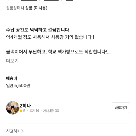
상품상태
새 상품 (미사용)
수납 공간도 넉넉하고 깔끔합니다 !

약4개월 정도 사용해서 사용감 거의 없습니다 !

블랙이어서 무난하고, 학교 책가방으로도 적합합니다!

더보기
마지막 사진에 품번 남겨놓았으니 자세히 알고 싶은 분들은 검색
 해보셔도 되고,  연락주시면 사진인증이나 설명 도와드리도록 하
배송비
겠습니다 !

일반 5,500원
안전결제도 수수료 포함 X, 문의 없으시면 바로 결제해주세요 ! /
 부피가 있어서 일택만 받습니다
2히나
바로가기
5
・ 후기
14
・ 거래내역
30
신고하기