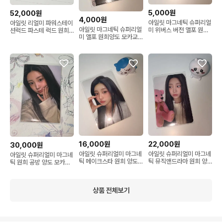
5,000원
52,000원
4,000원
아일릿 마그네틱 슈퍼리얼
아일릿 리얼미 파워스테이
아일릿 마그네틱 슈퍼리얼
미 위버스 버전 앨포 원희
션럭드 파스테 럭드 원희
미 앨포 원희양도 모카교
양도 모카교환가능
양도 시세킹
환가능
16,000원
22,000원
30,000원
아일릿 슈퍼리얼미 마그네
아일릿 슈퍼리얼미 마그네
아일릿 슈퍼리얼미 마그네
틱 메이크스타 원희 양도
틱 뮤직앤드라마 원희 양
틱 원희 공방 양도 모카교
모카 교환가능
도 모카교환가능
환가능 시세킹
상품 전체보기