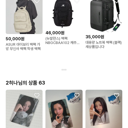
46,000원
35,000원
(뉴발란스) 백팩
50,000원
대용량 노트북 백팩 (블랙)
NBGCBAA102 캐주얼
ASUR 아이보리 백팩 가
새상품입니다
가방 남녀공용 책가방
방 무신사 백팩 학생 백팩
2히나님의 상품 63