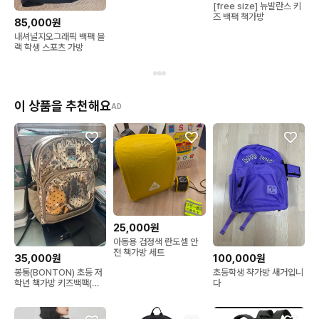
[free size] 뉴발란스 키
즈 백팩 책가방
85,000원
내셔널지오그래픽 백팩 블
랙 학생 스포츠 가방
이 상품을 추천해요
AD
25,000원
아동용 검정색 란도셀 안
전 책가방 세트
35,000원
100,000원
봉통(BONTON) 초등 저
초등학생 챡가방 새거입니
학년 책가방 키즈백팩(골
다
드 별패턴)