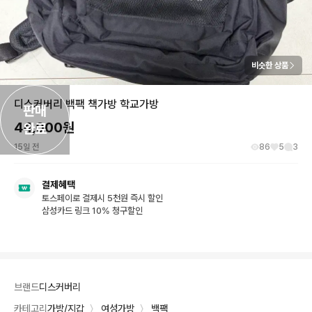
비슷한 상품
디스커버리 백팩 책가방 학교가방
판매

44,000
원
완료
15일 전
86
5
3
결제혜택
토스페이로 결제시 5천원 즉시 할인
삼성카드 링크 10% 청구할인
브랜드
디스커버리
카테고리
가방/지갑
〉
여성가방
〉
백팩