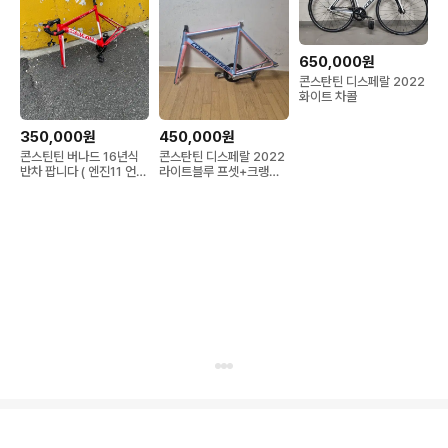
650,000원
콘스탄틴 디스페랄 2022
화이트 차콜
350,000원
450,000원
콘스틴틴 버나드 16년식
콘스탄틴 디스페랄 2022
반차 팝니다 ( 엔진11 언노
라이트블루 프셋+크랭크
운)
셋