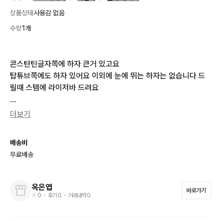
상품상태
사용감 없음
수량
1개
콘스탄틴글자쪽에 하자 큰거 있고요 

탑튜브쪽에도 하자 있어요 이외에 눈에 뛰는 하자는 없습니다 드
릴때 스템에 라이저바 드려요

직거 평택역

더보기
택거❌

대차❌
배송비
무료배송
옥은엽
바로가기
0
・ 후기
0
・ 거래내역
0