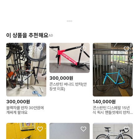
이 상품을 추천해요
AD
300,000원
콘스탄틴 버나드 반차(안
장셋 미포)
300,000원
140,000원
블랙차콜 반차 30만원에
콘스탄틴 디스페랄 15년
개싸게 팔아요
식 픽시 핸들셋제외 반차
판매