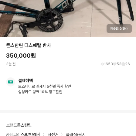
비슷한 상품
콘스탄틴 디스페랄 반차
350,000
원
3달 전
1653
53
26
결제혜택
토스페이로 결제시 5천원 즉시 할인
삼성카드 링크 10% 청구할인
브랜드
콘스탄틴
카테고리
스포츠/레저
〉
자전거
〉
클래식/픽시