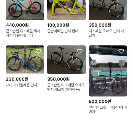
440,000원
100,000원
350,000원
콘스탄틴 디스페랄 픽시
콘탄어베인 반차 판대
디스페랄 오레오 반차 개
자전거 판매합니다
급처
230,000원
350,000원
쓰나미 카멜레온 반차
콘스탄틴 디스페랄 오레오
반차 개급처(하자적음)
500,000원
엔진11 크릿디 메탈그레이
반차