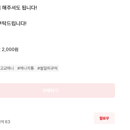
 해주셔도 됩니다!

부탁드립니다!
 2,000원
란고교하니
#
하니치통
#
쌀알피규어
구매하기
팔로우
역 
63