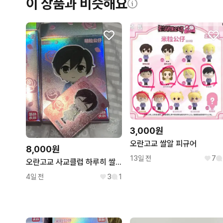
이 상품과 비슷해요
3,000원
오란고교 쌀알 피규어
8,000원
13일 전
7
오란고교 사교클럽 하루히 쌀알피규어
4일 전
3
1