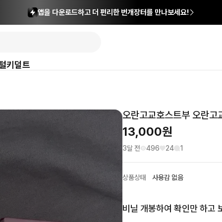
앱을 다운로드하고 더 편리한 번개장터를 만나보세요!
털
키덜트
오란고교호스트부 오란고교
13,000
원
3달 전
496
24
1
상품상태
사용감 없음
비닐 개봉하여 확인만 하고 보