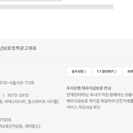
년보호정책
광고제휴
공지사항
1:1 문의하기
자주
2019-서울서초-1126
우리은행 채무지급보증 안내
번개장터㈜는 회사가 직접 판매하는 상품에
41 | 1670-2910
채무지급보증 계약을 체결하여 안전거래를
서초동, 마제스타시티, 힐스테이트 서리풀)
서비스 가입사실 확인
01905
역삼동)(역삼동, 센터필드)