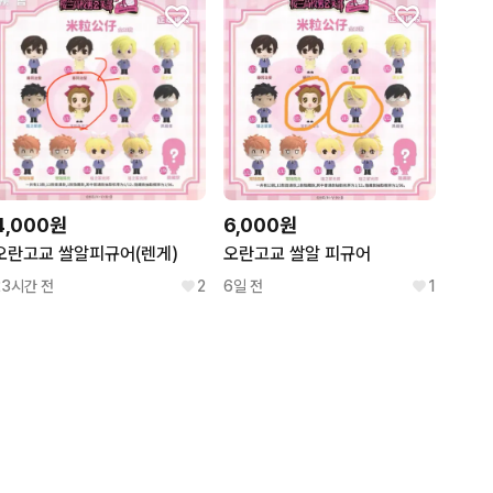
4,000원
6,000원
오란고교 쌀알피규어(렌게)
오란고교 쌀알 피규어
23시간 전
2
6일 전
1