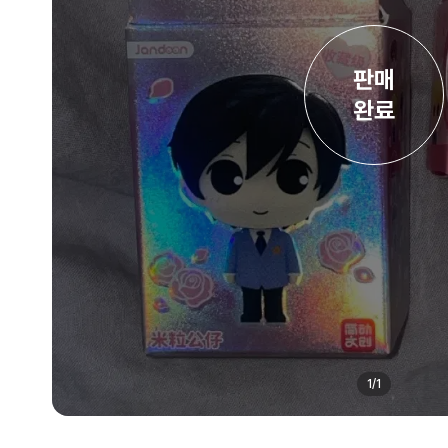
판매

완료
1
/
1