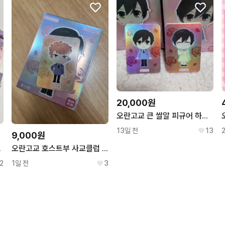
20,000원
오란고교 큰 쌀알 피규어 하루히 2종
13일 전
13
9,000원
 모리 쿄우야 치통하니
오란고교 호스트부 사교클럽 쌀알 피규어 카오루
2
1일 전
3