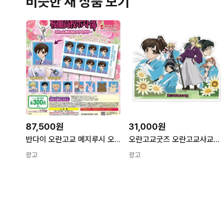
비슷한 새 상품 보기
87,500원
31,000원
반다이 오란고교 메지루시 오란고교 호스트부 사교클럽 증명사진 가챠 키링 엑세서리 9종 세트
오란고교굿즈 오란고교사교클럽 아크릴 스탠드 기모노 버전
광고
광고