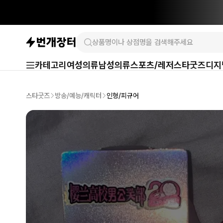
카테고리
여성의류
남성의류
스포츠/레저
스타굿즈
디지
스타굿즈
방송/예능/캐릭터
인형/피규어