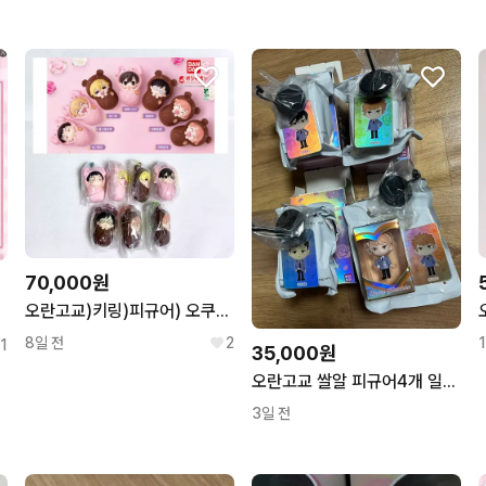
무리한 네고를 하지 않아요
꼭 필요한 문의만 해요.
70,000원
오란고교)키링)피규어) 오쿠루미 포대기 가챠 타마키 하루히 쿄우야 하니 히카루 카오루 모리
8일 전
2
1
35,000원
오란고교 쌀알 피규어4개 일괄판매
3일 전