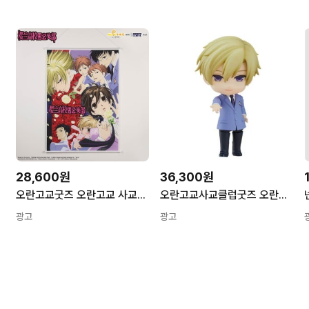
28,600원
36,300원
오란고교굿즈 오란고교 사교클럽 호스트부 벽걸이 태피 족자 포스터
오란고교사교클럽굿즈 오란고교 스오우타마키 피규어 굿즈
광고
광고