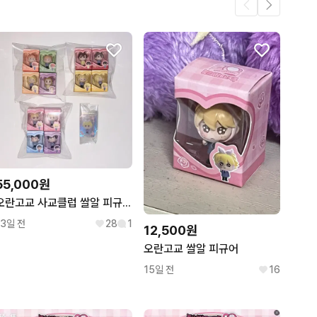
.
6
6
55,000원
오란고교 사교클럽 쌀알 피규어 전종 일괄세트
13일 전
28
1
12,500원
오란고교 쌀알 피규어
15일 전
16