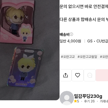
문의 없으시면 바로 안전결제
다른 상품과 합배송시 문의 
배송비
일반 4,000원
  |  
GS • CU반값
#
오란고교
#
오란고교쌀알
#
오
밀감푸딩230g
5
・
후기 
26
・
거래내