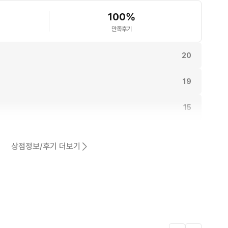
100
%
만족후기
20
19
15
15
상점정보/후기 더보기
동일해요.
14
어요.
9
6