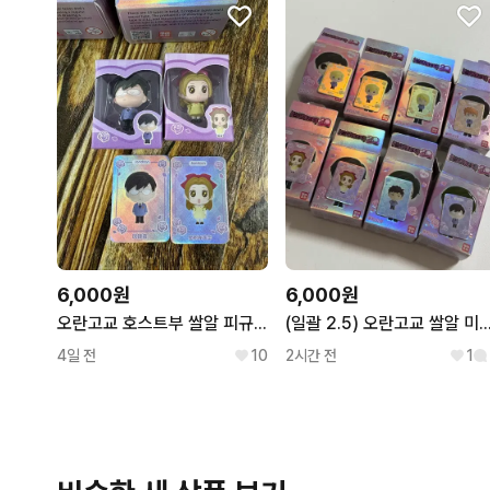
6,000원
6,000원
오란고교 호스트부 쌀알 피규어
(일괄 2.5) 오란고교 쌀알 미니 피규어 타마키 하루히 네코자와 렌게 히카루 하니
4일 전
10
2시간 전
1