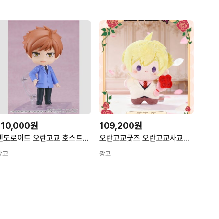
110,000원
109,200원
넨도로이드 오란고교 호스트부 히타치인 카오루 1개
오란고교굿즈 오란고교사교클럽 인형 키링 8종 세트 풀박스
광고
광고