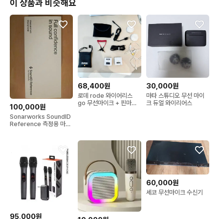
원산지: 일본 설계 (중국 OEM 생산)
이 상품과 비슷해요
68,400원
30,000원
로데 rode 와이어리스
마타 스튜디오 무선 마이
go 무선마이크 + 핀마이
크 듀얼 와이리어스
100,000원
크
Sonarworks SoundID
Reference 측정용 마이
크
60,000원
세코 무선마이크 수신기
95,000원