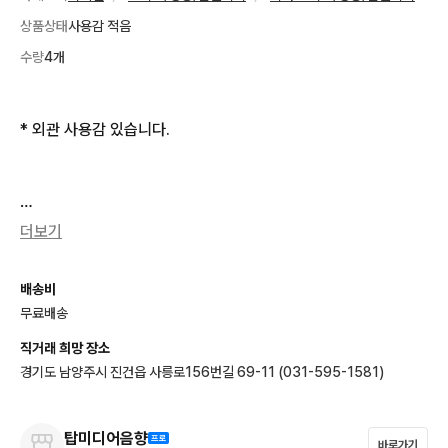
상품상태
사용감 적음
수량
4개
* 외관 사용감 있습니다.

● 2.4GHz ISM 대역을 사용하는 디지털 무선 시스템으로, 복잡
더보기
한 주파수 설정 없이 전원만 켜면 즉시 사용 가능합니다.

배송비
● TV나 라디오 주파수 간섭으로부터 자유로우며, 24비트/48k
무료배송
Hz 디지털 전송으로 음질이 매우 깨끗합니다.

직거래 희망 장소
● 주파수, 시간, 공간의 3중 다이버시티 기술이 적용되어 신호 끊
경기도 남양주시 진건읍 사릉로156번길 69-11 (031-595-1581)
김이 적고 안정적입니다.

탑미디어음향
● 다이나믹 마이크 특유의 따뜻하고 단단한 수음이 특징이며, 보
바로가기