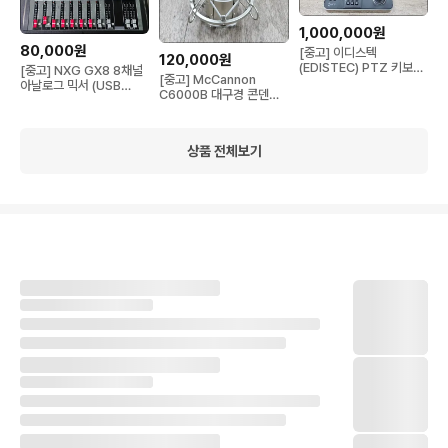
1,000,000원
80,000원
[중고] 이디스텍
120,000원
(EDISTEC) PTZ 키보드
[중고] NXG GX8 8채널
[중고] McCannon
컨트롤러 EPC9000 + 팬
아날로그 믹서 (USB
C6000B 대구경 콘덴서
틸트 헤드 ED-T1R (2대
MP3 / 4번채널 FX안됨)
마이크 세트 (전용 쇼크마
세트) + 리모컨
운트 포함)
상품 전체보기