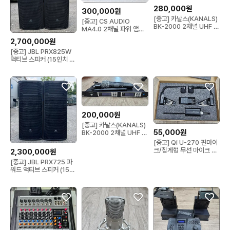
280,000원
300,000원
[중고] 카날스(KANALS)
[중고] CS AUDIO
BK-2000 2채널 UHF 무
MA4.0 2채널 파워 앰프
선마이크 세트
(4옴 750W x 2)
2,700,000원
[중고] JBL PRX825W
액티브 스피커 (15인치 더
블 / 1500W / Wi-Fi 제
어)
200,000원
[중고] 카날스(KANALS)
55,000원
BK-2000 2채널 UHF 무
선마이크 세트 (사용감 있
[중고] Qi U-270 핀마이
음)
크/집게형 무선 마이크 세
2,300,000원
트 (UHF 무선 송신기 2개
[중고] JBL PRX725 파
+ 수신기 1개)
워드 액티브 스피커 (15인
치 더블 / 1500W 고출력)