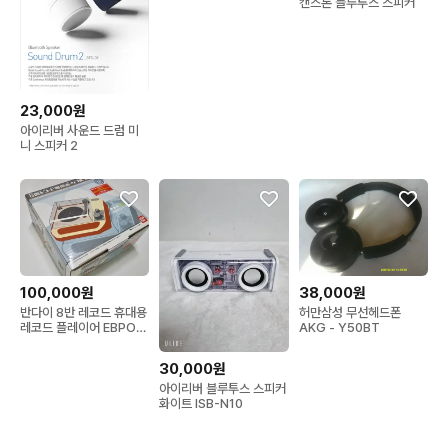
캔스톤 블루투스 스피커
23,000원
아이리버 사운드 드럼 미
니 스피커 2
100,000원
38,000원
반다이 8반 레코드 휴대용
허만삼성 무선헤드폰
레코드 플레이어 EBPO1-
AKG - Y50BT
IR
30,000원
아이리버 블루투스 스피커
화이트 ISB-N10