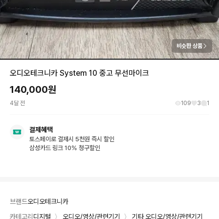
비슷한 상품
오디오테크니카 System 10 중고 무선마이크
140,000
원
4달 전
109
3
1
결제혜택
토스페이로 결제시 5천원 즉시 할인
삼성카드 링크 10% 청구할인
브랜드
오디오테크니카
카테고리
디지털
〉
오디오/영상/관련기기
〉
기타 오디오/영상/관련기기