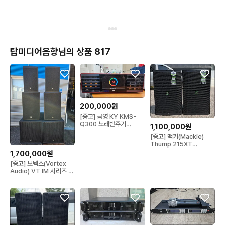
탑미디어음향님의 상품 817
200,000원
[중고] 금영 KY KMS-
Q300 노래반주기
1,100,000원
(2020년 9월 신곡)
[중고] 맥키(Mackie)
Thump 215XT
(1400W) 15인치 액티브
1,700,000원
스피커 (전용가방 포함, 블
[중고] 보텍스(Vortex
루투스)
Audio) VT IM 시리즈 패
시브 음향 스피커 시스템
(12인치/15인치/18인치
우퍼)