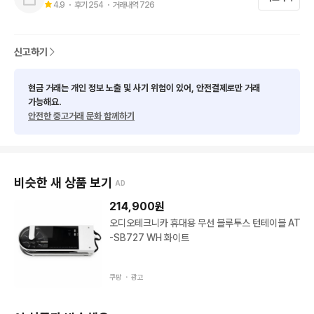
4.9
・ 후기
254
・ 거래내역
726
컬 및 강연용으로 최적화되어 있습니다.

● 배경 노이즈(화이트 노이즈)가 거의 없는 디지털 방식이라 강의
신고하기
실, 소규모 교회, 이벤트 행사장에서 신뢰도가 높습니다. 

현금 거래는 개인 정보 노출 및 사기 위험이 있어, 안전결제로만 거래
● 2.4GHz 대역 특성상 장애물이 많은 환경이나 Wi-Fi 신호가
가능해요.
 매우 밀집된 곳에서는 도달 거리가 다소 짧아질 수 있습니다. 

안전한 중고거래 문화 함께하기
제품 스펙

비슷한 새 상품 보기
AD
214,900
원
시스템 대역: 2.4 GHz ISM 대역 (2,400 ~ 2,483.5 MHz)

오디오테크니카 휴대용 무선 블루투스 턴테이블 AT
해상도: 24-bit / 48 kHz

-SB727 WH 화이트
다이나믹 레인지: 109 dB 이상

동시 사용: 최대 8채널 가능

쿠팡 ・
광고
도달 거리: 약 30m (가시거리 기준)

마이크 전원: AA 배터리 2개 (약 7시간 사용 가능)
