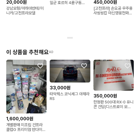
20,000원
450,000원
일군 호르히 4륜구동
Type 1a
강남모형/마하아반테/미
[고전프라] 손오공 우주용
니카/고전프라모델
사씽씽캅 마신영웅전와타
루2 프라모델 빈티지토이
완
이 상품을 추천해요
AD
33,000원
타막웍스 코닉세그 아제라
350,000원
RS
한정판 500대 RX-0 유니
콘 건담(디스트로이 모드)
메모리얼 클리어 Ver.
1,600,000원
개별판매 미조립 건프라
클럽G 프리미엄 반다이
30MS 메가미 디바이스
다수