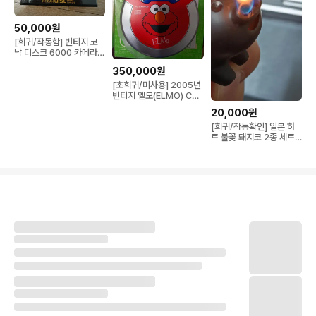
50,000원
[희귀/작동함] 빈티지 코
닥 디스크 6000 카메라
(케이스 포함)
350,000원
[초희귀/미사용] 2005년
빈티지 엘모(ELMO) CD
플레이어 풀박스
20,000원
[희귀/작동확인] 일본 하
트 불꽃 돼지코 2종 세트
(옐로우&블랙)