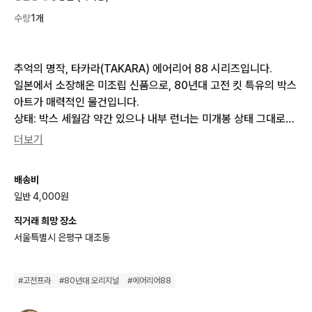
수량
1개
추억의 명작, 타카라(TAKARA) 에어리어 88 시리즈입니다.

​일본에서 소장해온 미조립 신품으로, 80년대 고전 킷 특유의 박스 
아트가 매력적인 물건입니다.

​상태: 박스 세월감 약간 있으나 내부 런너는 미개봉 상태 그대로입
니다.

더보기
​특징: 1/100 스케일 미키 사이먼 전용 기체입니다.
배송비
일반 4,000원
직거래 희망 장소
서울특별시 은평구 대조동
#
고전프라
#
80년대 오리지널
#
에어리어88