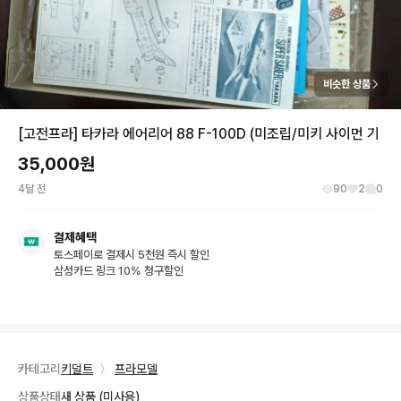
비슷한 상품
[고전프라] 타카라 에어리어 88 F-100D (미조립/미키 사이먼 기
35,000
원
4달 전
90
2
0
결제혜택
토스페이로 결제시 5천원 즉시 할인
삼성카드 링크 10% 청구할인
카테고리
키덜트
〉
프라모델
상품상태
새 상품 (미사용)