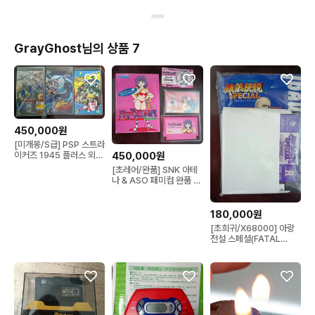
GrayGhost님의 상품 7
450,000원
[미개봉/S급] PSP 스트라
이커즈 1945 플러스 외
450,000원
SNK 명작 3종
[초레어/완품] SNK 아테
나 & ASO 패미컴 완품 +
크루드버스터 메
180,000원
[초희귀/X68000] 아랑
전설 스페셜(FATAL
FURY SPECIAL