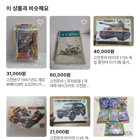
이 상품과 비슷해요
40,000원
고전프라 타미야 1/35 독
일 중전차 티거 I형 중기형
(구판)
31,000원
60,000원
고전완구 1997년도 제조
고전프라 [ 프라모델 ] 야
뽀빠이과학 쇼킹라이거 미
마하 바이크키트 고전완구
개봉품
희귀수집품
21,000원
고전프라 타미야 1/35 독