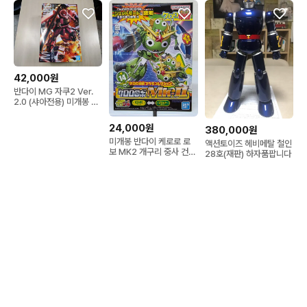
42,000원
반다이 MG 자쿠2 Ver.
2.0 (샤아전용) 미개봉 새
제품
24,000원
380,000원
미개봉 반다이 케로로 로
액션토이즈 헤비메탈 철인
보 MK2 개구리 중사 건담
28호(재판) 하자품팝니다
팝니다