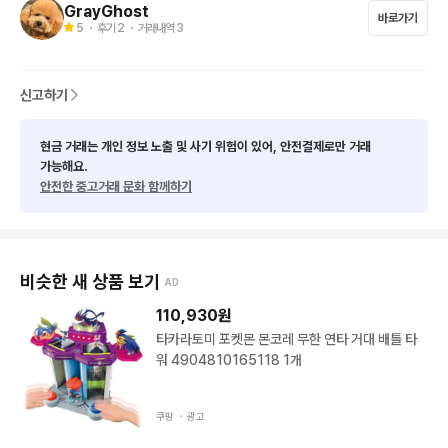
GrayGhost
바로가기
5
・ 후기
2
・ 거래내역
3
신고하기
현금 거래는 개인 정보 노출 및 사기 위험이 있어, 안전결제로만 거래
가능해요.
안전한 중고거래 문화 함께하기
비슷한 새 상품 보기
AD
110,930
원
타카라토미 포켓몬 몬코레 무한 연타 거대 배틀 타
워 4904810165118 1개
쿠팡 ・
광고