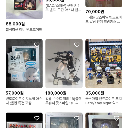
80,000원
[SAO/소아온] 구판 키리
토 넨도, 구판 아스나 넨도
70,000원
판매합니다.
미개봉 굿스마일 넨도로이
드 달링 인더 프랑키스 제
88,000원
로투 no. 2408
블랙라군 레비 넨도로이드
57,000원
180,000원
35,000원
넨도로이드 이치노세 아스
일괄 수수료 제외 18)블랙
굿스마일 넨드로이드 푸치
나 (발판 특전 포함)
록슈터 굿스마일 1/8 피규
Fate/stay night 익스텐
어 106 넨도로이드
션 세트