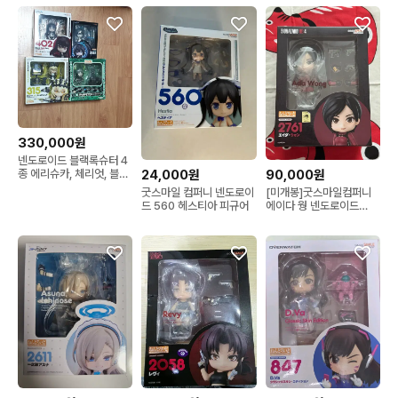
330,000원
넨도로이드 블랙록슈터 4
24,000원
90,000원
종 에리슈카, 체리엇, 블랙
골드소우,데드마스터
굿스마일 컴퍼니 넨도로이
[미개봉]굿스마일컴퍼니
드 560 헤스티아 피규어
에이다 웡 넨도로이드
2761