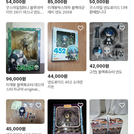
54,000원
85,000원
50,000원
굿스마일컴퍼니 블루아카
미개봉박스하자 블랙라군
굿스마일 넨도로이드 디바
이브 2611 아스나 넨도로
레비 넨도 2058
판매합니다
이드
42,000원
고전) 블랙록슈터 넨도
44,000원
96,000원
넨도로이드 452 소아온
미개봉 블랙록슈터 데드마
시논
스터 피규어 original
version
45,000원