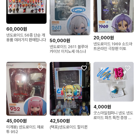
60,000원
넨도로이드 56종 단순 개
20,000원
봉품 여러가지 판매합니다
50,000원
넨도로이드 1969 소드아
넨도로이드 2611 블루아
트온라인 극장판 미토
카이브 이치노세 아스나
4,000원
굿스마일컴퍼니 넨도 넨도
로이드 파츠 특전 증정 굿
42,500원
45,000원
스마
(택포)넨도로이드 할리퀸
미개봉) 넨도로이드 제로
투 952