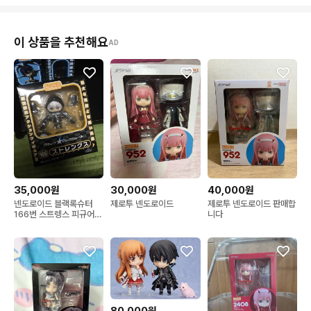
이 상품을 추천해요
AD
35,000원
30,000원
40,000원
넨도로이드 블랙록슈터
제로투 넨도로이드
제로투 넨도로이드 판매합
166번 스트렝스 피규어
니다
고전