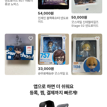
넨도로이드 407 마토이
류코 노박스
54,000원
50,000원
인세인 블랙록슈터 넨도로
이드
굿스마일 신데렐라걸즈
Stage 02 넨도로이드
33,000원
@무료배송@ 굿스마일 오
버워치 메이 클래식 스킨
51,000원
45,000원
에디션 넨도로이드 넨도
[미개봉] 넨도로이드 스왓
(개봉)넨도로이드 1126
피규어 미소녀피규어
앱으로 하면 더 쉬워요
챠오 스와챠오 소드 아트
소아온 유지오
온라인 소아온 키리토
등록, 찜, 결제까지 빠르게!