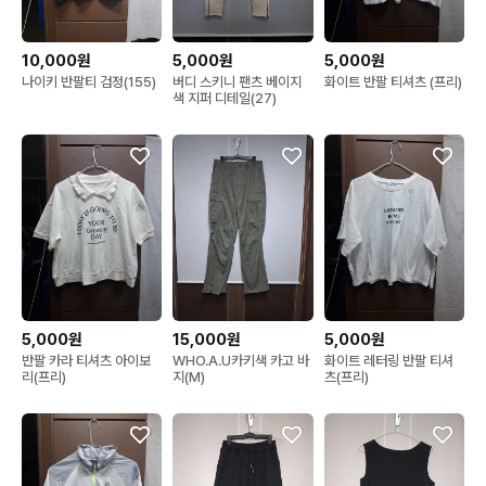
10,000원
5,000원
5,000원
나이키 반팔티 검정(155)
버디 스키니 팬츠 베이지
화이트 반팔 티셔츠 (프리)
색 지퍼 디테일(27)
5,000원
15,000원
5,000원
반팔 카라 티셔츠 아이보
WHO.A.U카키색 카고 바
화이트 레터링 반팔 티셔
리(프리)
지(M)
츠(프리)