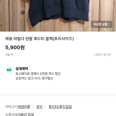
비슷한 상품
레옹 마틸다 반팔 후드티 블랙(프리사이즈)
5,900
원
4달 전
83
4
0
결제혜택
토스페이로 결제시 5천원 즉시 할인
삼성카드 링크 10% 청구할인
카테고리
여성의류
〉
상의
〉
후드티/후드집업
상품상태
사용감 없음