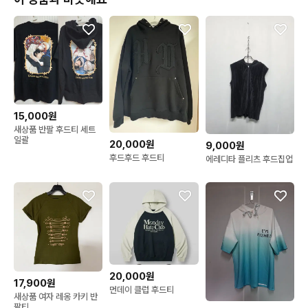
15,000원
새상품 반팔 후드티 세트
일괄
20,000원
9,000원
후드후드 후드티
에레디타 플리츠 후드집업
20,000원
17,900원
먼데이 클럽 후드티
새상품 여자 레옹 카키 반
팔티