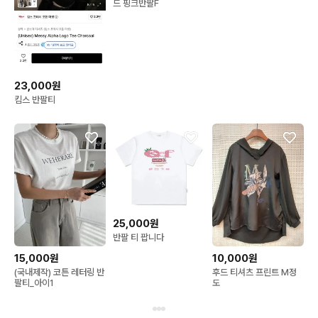
드 핑크반팔F
23,000원
킴스 반팔티
25,000원
반팔 티 팝니다
15,000원
10,000원
(국내제작) 코튼 레터링 반
후드 티셔츠 프린트 M정
팔티_아이1
도