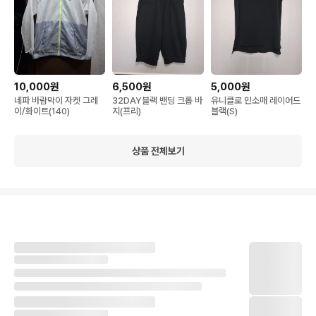
10,000원
6,500원
5,000원
네파 바람막이 자켓 그레
32DAY블랙 밴딩 크롭 바
유니클로 민소매 레이어드
이/화이트(140)
지(프리)
블랙(S)
상품 전체보기