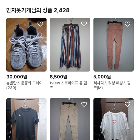
민지옷가게님의 상품 2,428
30,000원
8,500원
5,000원
뉴발란스 운동화 그레이
tview 스트라이프 롱 팬
젝시믹스 워싱 레깅스 핑
(230)
츠
크(M)