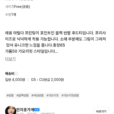
사이즈
Free(공용)
수량
1개
레옹 마틸다 프린팅이 포인트인 블랙 반팔 후드티입니다. 프리사
이즈로 넉넉하게 착용 가능합니다. 소매 부분에도 그림이 그려져
 있어 유니크한 느낌을 줍니다.총장65

가품50 가오리핏 스타일입니다

 문의 없으시면 바로 안전결제해주시면 됩니다!235
더보기
배송비
일반 4,000원
|
GS • CU반값 2,000원
#
반팔
#
블랙반팔
#
여성반팔
#
가오리핏
#
가오리핏반팔
민지옷가게
바로가기
4.9
・ 후기
170
・ 거래내역
531