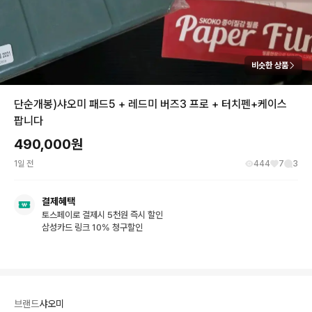
비슷한 상품
단순개봉)샤오미 패드5 + 레드미 버즈3 프로 + 터치펜+케이스
팝니다
490,000
원
1일 전
444
7
3
결제혜택
토스페이로 결제시 5천원 즉시 할인
삼성카드 링크 10% 청구할인
브랜드
샤오미