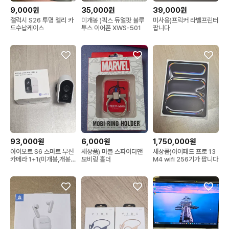
9,000원
35,000원
39,000원
갤럭시 S26 투명 젤리 카
미개봉 )픽스 듀얼팟 블루
미사용)프릭커 라벨프린터
드수납케이스
투스 이어폰 XWS-501
팝니다
93,000원
6,000원
1,750,000원
아이오트 S6 스마트 무선
새상품) 마블 스파이더맨
새상품)아이패드 프로 13
카메라 1+1(미개봉,개봉)
모비링 홀더
M4 wifi 256기가 팝니다
팝니다