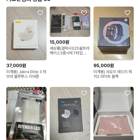
15,000원
새상품)갤럭시S25울트라
케이스3종+PET타입 액
정필름 2매
37,000원
95,000원
미개봉) Jabra Elite 3 자
미개봉) 샤오미 레드미 워
브라 블루투스 이어폰
치2 라이트 블랙