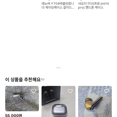
레노버 Y704테블릿팝니
샤오미 미14프로 (mi14
다 게이밍케이스 같이드려
pro) 핸드폰 케이스
요
이 상품을 추천해요
AD
55,000원