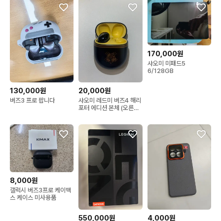
170,000원
샤오미 미패드5
6/128GB
130,000원
20,000원
버즈3 프로 팝니다
샤오미 레드미 버즈4 해리
포터 에디션 본체 (오른쪽
x)
8,000원
갤럭시 버즈3프로 케이맥
스 케이스 미사용품
550,000원
4,000원