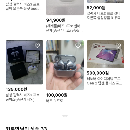
삼성 갤럭시 버즈3 프로
52,000원
실버 오른쪽 유닛 buds3
pro R 우측 이어폰
갤럭시 버즈3 프로 실버
오른쪽 삼성정품 R 우측
94,900원
이어폰 유닛 buds
(새제품)버즈3프로 실버
본체(충전케이스) 단품/낱
개/정품
500,000원
레노버 아이디어탭 프로
Gen 2 탑펜 플러스 포함
8/128gb 미개봉
139,000원
100,000원
삼성 갤럭시 버즈3 프로
풀박스(충전기 제외)
버즈 3 프로
키로민님의 상품 33