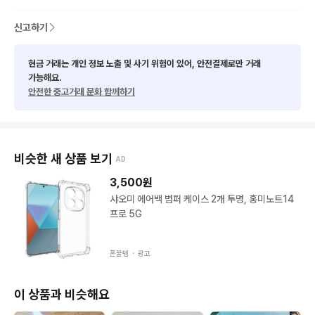
상품다수판매 신용 이상 무

신고하기
직장인이다보니

주로 택배거래 원합니다

현금 거래는 개인 정보 노출 및 사기 위험이 있어, 안전결제로만 거래
가능해요.
안전한 중고거래 문화 함께하기
ㅡ번개페이 수수료 부담

거래 후 환불 불가합니다

비슷한 새 상품 보기
AD
서로 매너 거래 부탁드립니다

쪽지주세요!
3,500
원
샤오미 에어백 범퍼 케이스 2개 투명, 홍미노트14
프로 5G
폰꿀템 ・
광고
이 상품과 비슷해요