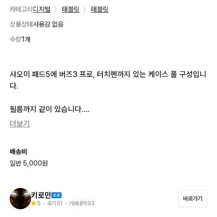
카테고리
디지털
〉
태블릿
〉
태블릿
상품상태
사용감 없음
수량
1개
샤오미 패드5에 버즈3 프로, 터치펜까지 있는 케이스 풀 구성입니
다. 

필름까지 같이 있습니다.

단순개봉 상품이니 저렴하게 가져가세요! 

더보기
별도 문의 없으시면 바로 안전결제 부탁드려요!

배송비
일반 5,000원
기기를 매우 좋아하다보니

신품 구매 후 미사용, 단순개봉 등으로 

많이 판매하였습니다

키로민
바로가기
(판매상품, 후기 확인, 업체아님)

5
・ 후기
51
・ 거래내역
93