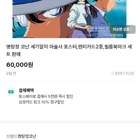
비슷한 상품
명탐정 코난 세기말의 마술사 포스터,렌티카드2종,필름북마크 세
트 판매
60,000
원
2달 전
333
1
0
결제혜택
토스페이로 결제시 5천원 즉시 할인
삼성카드 링크 10% 청구할인
브랜드
명탐정코난