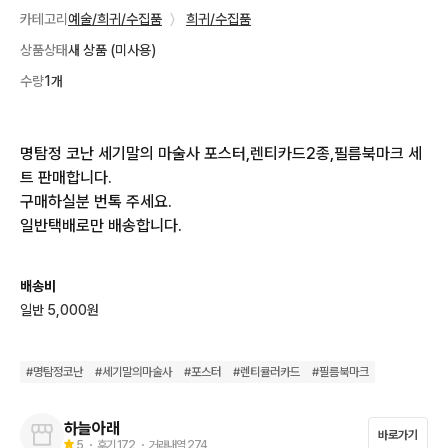
카테고리
예술/희귀/수집품
〉
희귀/수집품
상품상태
새 상품 (미사용)
수량
1개
명탐정 코난 세기말의 마술사 포스터,렌티카드2종,필름북마크 세
트 판매합니다.

구매하실분 번톡 주세요.

일반택배로만 배송합니다.
배송비
일반 5,000원
#
명탐정코난
#
세기말의마술사
#
포스터
#
렌티큘러카드
#
필름북마크
하늘아래
바로가기
5
・ 후기
172
・ 거래내역
274