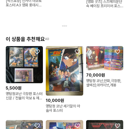
[박스포장] 신카이 마코토
[영화 굿즈] 스즈메의문단
포스터 A3 영화 롯데시네
속 베이징 프리미어 포스
마 기획전 너의이름은 날
터
씨의아이 스즈메의문단속
광음 스페셜
이 상품을 추천해요
AD
70,000원
명탐정 코난,만화,극장판,
셀렉션,아카이브,개봉
5,500원
명탐정코난 극장판 포스터
신문 / 전율의 악보 & 제로
10,000원
의 집행인
명탐정 코난 세기말의 마
술사 포스터