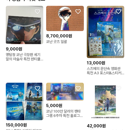
8,700,000원
코난 굿즈 일괄
9,000원
명탐정 코난 극장판 세기
말의 마술사 특전 렌티큘
13,000원
러 엽서 카드 괴도키드
스즈메의 문단속 영화관
특전 A3 포스터&스티커
(미개봉) & 영화 A4 포스
터 세트
5,000원
코난 100만 달러의 펜타
그램 6주차 특전 홀로그램
엽서 세트
150,000원
42,000원