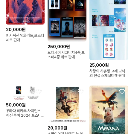
20,000원
퍼시픽션 영화카드,포스터
세트 판매
250,000원
오디세이 시그니처4종,포
스터4종 세트 판매
25,000원
사랑의 하츄핑 고래 보석
의 전설 스페셜티켓 판매
50,000원
우타다 히카루 사이언스
픽션 투어 2024 포스터2
종,스티커 세트 판매
20,000원
스파이더맨 브랜드 뉴 데