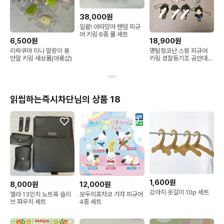
38,000원
일괄! 아따맘마 랜덤 피규
어 키링 6종 풀 세트
6,500원
18,900원
리락쿠마 미니 말랑이 봉
명탐정코난 스윙 피규어
만말 키링 새상품(아롱샵)
키링 경찰동기조 공안대
마츠다 하기와라 아무로
카자미
읽씹하는즉시차단님의 상품 18
1,600원
8,000원
12,000원
강아지 옷걸이 10p 세트
엘라 13인치 노트북 슬리
모두의포차코 가챠 피규어
브 파우치 세트
4종 세트