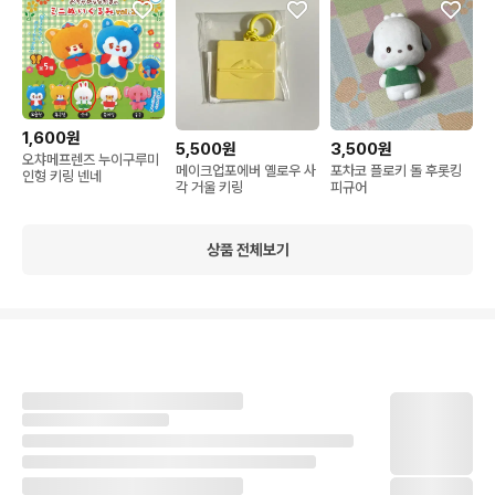
1,600원
5,500원
3,500원
오챠메프렌즈 누이구루미
메이크업포에버 옐로우 사
포차코 플로키 돌 후롯킹
인형 키링 넨네
각 거울 키링
피규어
상품 전체보기