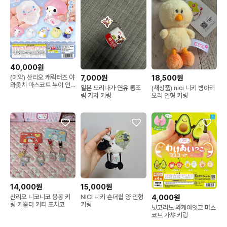
40,000원
7,000원
18,500원
(예약) 산리오 캐릭터즈 야
와못치 마스코트 누이 인
일본 모리나가 연유 통조
(새상품) nici 니키 병아리
형 가챠 피규어 키링 참
림 가챠 키링
오리 인형 키링
14,000원
15,000원
산리오 니코니코 봉봉 키
NICI 니키 숀더쉽 양 인형
4,000원
링 키홀더 키티 포차코
키링
닛코리노 와케아잇코 마스
코트 가챠 키링