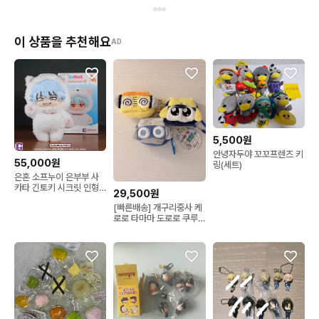
이 상품을 추천해요
AD
5,500원
안녕자두야 꼬꼬프렌즈 키
55,000원
링(세트)
은혼 소프누이 은부부 사
카타 긴토키 시크릿 인형
29,500원
누이 키링
[빠른배송] 개구리중사 케
로로 타마마 도로로 쿠루
루 에어팟 카라비너 키링