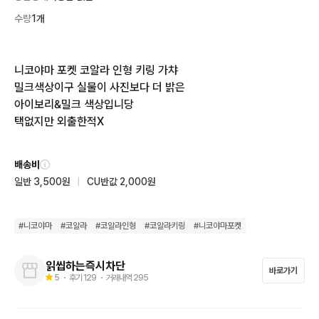
수량
1개
니코야마 포켓 코알라 인형 키링 가챠

밀크색상이구 실물이 사진보다 더 밝은

아이보리&밀크 색상입니당

택없지만 외출한적X
배송비
일반 3,500원
|
CU반값 2,000원
#
니코야마
#
코알라
#
코알라인형
#
코알라키링
#
니코야마포켓
읽씹하는즉시차단
바로가기
5
・ 후기
129
・ 거래내역
295