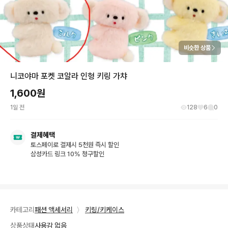
비슷한 상품
니코야마 포켓 코알라 인형 키링 가챠
1,600
원
1일 전
128
6
0
결제혜택
토스페이로 결제시 5천원 즉시 할인
삼성카드 링크 10% 청구할인
카테고리
패션 액세서리
〉
키링/키케이스
상품상태
사용감 없음