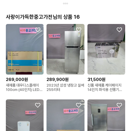
사랑이가득한중고가전님의 상품 16
269,000원
289,900원
31,500원
새제품 대우디스플레이
2023년 삼성 냉장고 실버
신품 새제품 케이페이지
100cm (40인치) LED
255리터
14인치 좌석용 선풍기
TV
KEF-25145