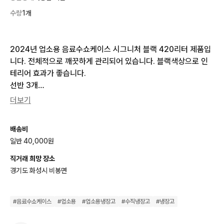
수량
1개
2024년 업소용 음료수쇼케이스 시그니처 블랙 420리터 제품입
니다. 전체적으로 깨끗하게 관리되어 있습니다. 블랙색상으로 인
테리어 효과가 좋습니다.

선반 3개

인터넷가 760,000원 판매되고있는 제품 입니다. 별도 문의 없으
더보기
시면 바로 안전결제 부탁드려요!

배송비
- 모델명: KRF-469RAB

일반 40,000원
- 용량: 420L

- 에너지효율등급: 1등급

직거래 희망 장소
- 제조년월: 2024.06

경기도 화성시 비봉면
- 판매자 톡:  신품같은 컨디션 좋은 쇼케이스 입니다.

#
음료수쇼케이스
#
업소용
#
업소용냉장고
#
수직냉장고
#
냉장고
♻️ 사가중고가전 입니다!! ♻️
