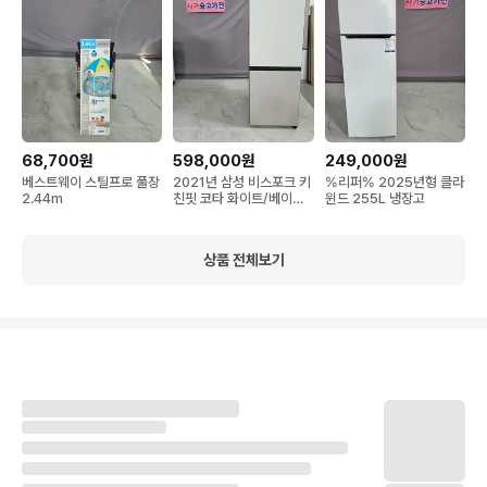
68,700원
598,000원
249,000원
베스트웨이 스틸프로 풀장
2021년 삼성 비스포크 키
%리퍼% 2025년형 클라
2.44m
친핏 코타 화이트/베이지
윈드 255L 냉장고
투톤 냉장 333리터
상품 전체보기