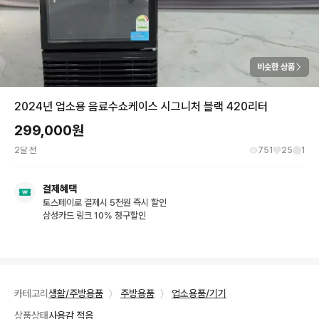
비슷한 상품
2024년 업소용 음료수쇼케이스 시그니처 블랙 420리터
299,000
원
2달 전
751
25
1
결제혜택
토스페이로 결제시 5천원 즉시 할인
삼성카드 링크 10% 청구할인
카테고리
생활/주방용품
〉
주방용품
〉
업소용품/기기
상품상태
사용감 적음