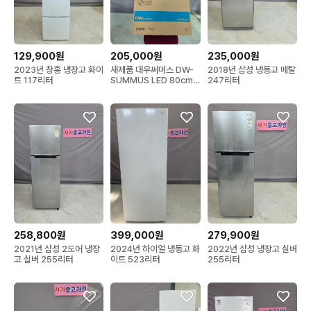
129,900원
205,000원
235,000원
2023년 창홍 냉장고 화이
새제품 대우써머스 DW-
2018년 삼성 냉동고 메탈
트 117리터
SUMMUS LED 80cm
247리터
(32인치) TV
258,800원
399,000원
279,900원
2021년 삼성 2도어 냉장
2024년 하이얼 냉동고 화
2022년 삼성 냉장고 실버
고 실버 255리터
이트 523리터
255리터