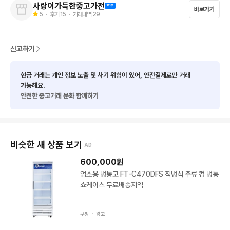
신품. 중고. 리퍼. 좋은제품을

사랑이가득한중고가전
바로가기
5
・ 후기
15
・ 거래내역
29
정직하고 친절하게 사훈으로

믿고 거래하실수 있도록

구매부터 설치까지 깔끔하게 도와드리겠습니다.

신고하기
📍 화성시. 안산시에 오프라인 매장 운영 중!

현금 거래는 개인 정보 노출 및 사기 위험이 있어, 안전결제로만 거래
가능해요.
🚚  서울 ※ 경기 ※ 수도권배송 + 설치가능! 

안전한 중고거래 문화 함께하기
🛠  3개월 A/S 보장! 

혹시!! 고장나면 바로 연락주세요~

비슷한 새 상품 보기
AD
600,000
원
냉장고, 세탁기, TV, 전자레인지, 에어컨 등

업소용 냉동고 FT-C470DFS 직냉식 주류 컵 냉동
필요하신 중고가전 전부 있어요!

쇼케이스 무료배송지역
세척 싹~ 점검까지 끝낸 제품만 판매합니다.

쿠팡 ・
광고