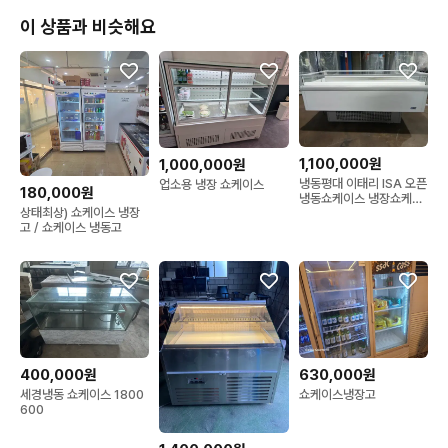
✅️ 제품 상태나 실사진 궁금하시면

이 상품과 비슷해요
편하게 채팅 주세요!

찾으시는 모델 있으시면 말씀만 해주세요~😄

🔆 중고 제품이라도, 거래는 새것처럼 깔끔하게.

믿고 찾을 수 있는 중고가전,

[사랑이 가득한] 사가중고가전이 되겠습니다.

1,100,000원
1,000,000원
냉동평대 이태리 ISA 오픈
업소용 냉장 쇼케이스
180,000원
냉동쇼케이스 냉장쇼케이
상태최상) 쇼케이스 냉장
스 간냉식
고 / 쇼케이스 냉동고
🚚 수도권 배송&설치 안내

서울 / 경기 / 인천

배송 + 설치비용 : 정찰액 4만원

⚡️엘리베이터 없거나, 사다리차 필요한 경우

400,000원
630,000원
추가비용 있습니다.

세경냉동 쇼케이스 1800
쇼케이스냉장고
600
♥️ 여러 대 구매 시 설치비 할인 혜택이 제공될 수 있습니다.
