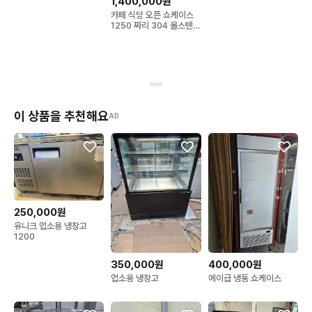
1,400,000원
카페 식당 오픈 쇼케이스
🚨 배송시 기사님 한분 배정으로

1250 짜리 304 올스텐
상황에 따라 도움이 필요 할 수 있습니다.

평대 팝니다
주문 확인 후, 해피콜 드립니다.

고객님 스케줄에 맞춰서 배송 일정을 잡겠습니다

이 상품을 추천해요
AD
🚨 직거래 가능하며

택배 발송시 착불 화물택배로 발송 가능합니다.

🔥 필독사항

250,000원
설치 장소와 이동 경로의 입구 사이즈를

유니크 업소용 냉장고
구매하신 제품과 비교 확인 부탁드립니다.

1200
(사이즈로 인한 교환 / 반품시 왕복 배송비 고객님 부담 됩니다.
350,000원
400,000원
업소용 냉장고
에이급 냉동 쇼케이스