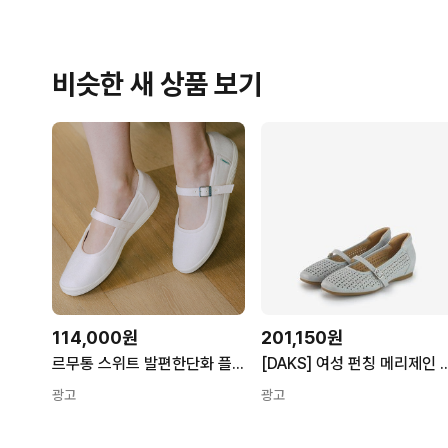
비슷한 새 상품 보기
114,000원
201,150원
르무통 스위트 발편한단화 플랫 메리제인 슈즈
[DAKS] 여성 펀칭 메리제인 플
광고
광고