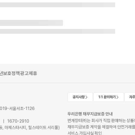
년보호정책
광고제휴
공지사항
1:1 문의하기
자주
2019-서울서초-1126
우리은행 채무지급보증 안내
번개장터㈜는 회사가 직접 판매하는 상품에
41 | 1670-2910
채무지급보증 계약을 체결하여 안전거래를
서초동, 마제스타시티, 힐스테이트 서리풀)
서비스 가입사실 확인