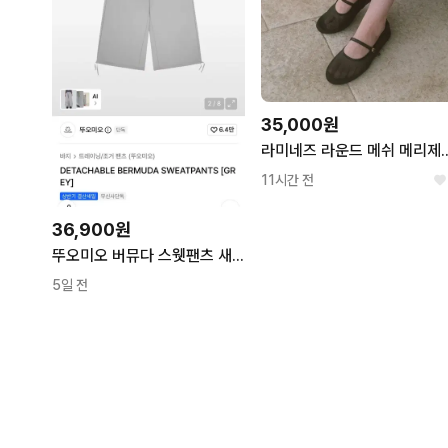
35,000원
라미네즈 라운드 메쉬 메리제인 Rou
11시간 전
36,900원
뚜오미오 버뮤다 스웻팬츠 새깅팬츠
5일 전