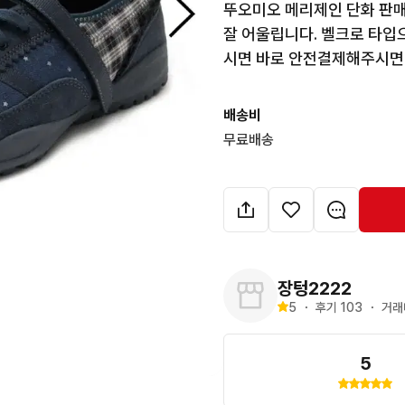
뚜오미오 메리제인 단화 판매
잘 어울립니다. 벨크로 타입으
시면 바로 안전결제해주시면
배송비
무료배송
장텅2222
5
・
후기 
103
・
거래
5