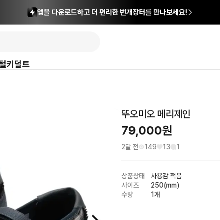
앱을 다운로드하고 더 편리한 번개장터를 만나보세요!
털
키덜트
뚜오미오 메리제인
79,000
원
2달 전
149
13
1
상품상태
사용감 적음
사이즈
250(mm)
수량
1개