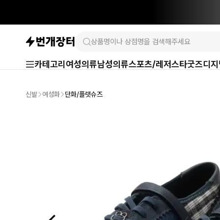
카테고리
여성의류
남성의류
스포츠/레저
스타굿즈
디지
신발
여성화
단화/플랫슈즈