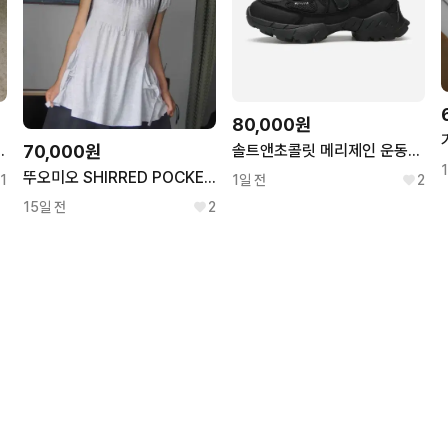
80,000원
70,000원
nd Mesh Meryjane
솔트앤초콜릿 메리제인 운동화 메쉬 스니커즈
뚜오미오 SHIRRED POCKET TOP
1
1일 전
2
15일 전
2