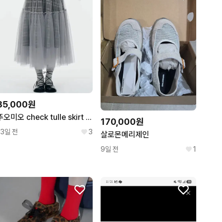
85,000원
뚜오미오 check tulle skirt 체크 스커트
170,000원
13일 전
3
살로몬메리제인
9일 전
1