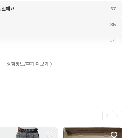
동일해요.
37
35
34
30
상점정보/후기 더보기
27
어요.
24
2