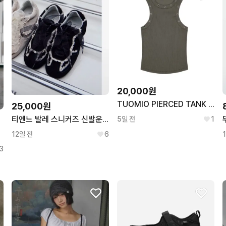
20,000원
TUOMIO PIERCED TANK TOP 뚜오미오 나시 카키
25,000원
티엔느 발레 스니커즈 신발운동화 240 / 무신사모리걸미세키서울오헤시오
5일 전
1
레코어
12일 전
6
3