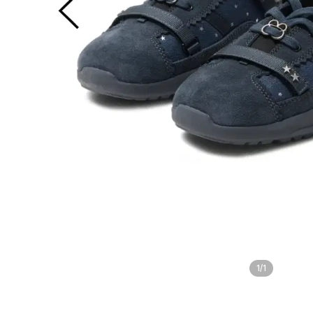
1
/
1