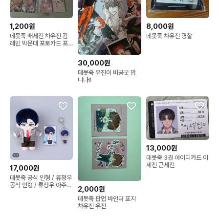
1,200원
8,000원
데못죽 배세진 차유진 김
데못죽 차유진 명찰
래빈 박문대 포토카드 포
카
30,000원
데못죽 유진이 비공굿 팝
니다!!
13,000원
데못죽 3권 아이디카드 이
세진 큰세진
17,000원
데못죽 공식 인형 / 류청우
공식 인형 / 류청우 아주사
2,000원
인형 판매
데못죽 팝업 바인더 표지
차유진 유진