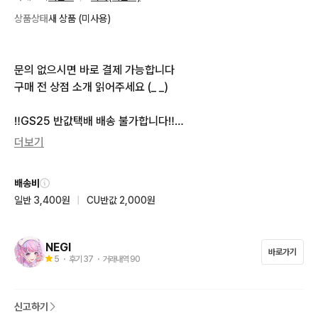
상품상태
새 상품 (미사용)
문의 없으시면 바로 결제 가능합니다

구매 전 상점 소개 읽어주세요 (_ _)

‼️GS25 반값택배 배송 불가합니다‼️

CU끼리택배 혹은 편의점택배로만 배송 가능해요
더보기
배송비
일반 3,400원
|
CU반값 2,000원
NEGI
바로가기
5
・ 후기
37
・ 거래내역
90
신고하기