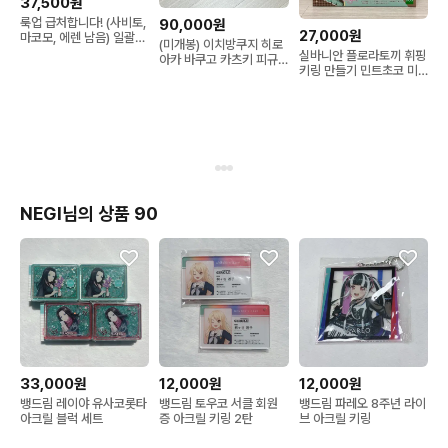
37,500원
룩업 급처합니다! (사비토,
90,000원
27,000원
마코모, 에렌 남음) 일괄시
(미개봉) 이치방쿠지 히로
11만원₩
실바니안 플로라토끼 휘핑
아카 바쿠고 카츠키 피규
키링 만들기 민트초코 미
어 C상
개봉
NEGI님의 상품 90
33,000원
12,000원
12,000원
뱅드림 레이야 유사코롯타
뱅드림 토우코 서클 회원
뱅드림 파레오 8주년 라이
아크릴 블럭 세트
증 아크릴 키링 2탄
브 아크릴 키링