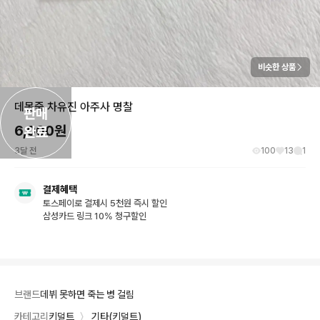
비슷한 상품
데못죽 차유진 아주사 명찰
판매

6,000
원
완료
3달 전
100
13
1
결제혜택
토스페이로 결제시 5천원 즉시 할인
삼성카드 링크 10% 청구할인
브랜드
데뷔 못하면 죽는 병 걸림
카테고리
키덜트
〉
기타(키덜트)