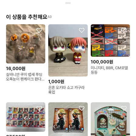
이 상품을 추천해요
AD
100,000원
미니지티, BBR, CM모델
16,000원
등등
실바니안 쿠지 뱁새 푸딩
오목눈이 팬케이크 판다
1,000원
음료수 라떼고양이 해피스
은혼 오키타 소고 카구라
위츠
룩업