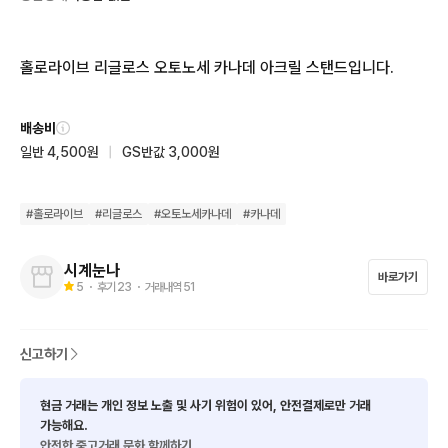
홀로라이브 리글로스 오토노세 카나데 아크릴 스탠드입니다.
배송비
일반 4,500원
|
GS반값 3,000원
#
홀로라이브
#
리글로스
#
오토노세카나데
#
카나데
시계눈나
바로가기
5
・ 후기
23
・ 거래내역
51
신고하기
현금 거래는 개인 정보 노출 및 사기 위험이 있어, 안전결제로만 거래
가능해요.
안전한 중고거래 문화 함께하기