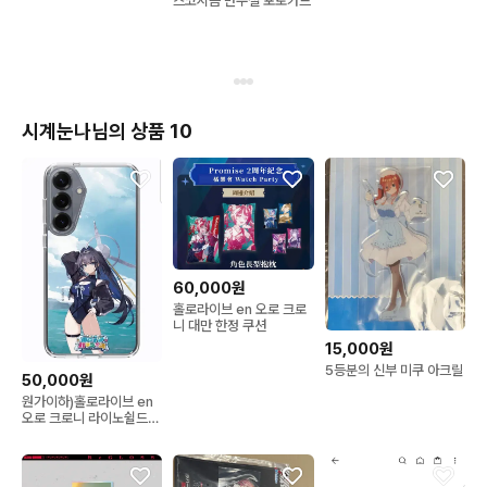
스코시즘 만우절 포토카드
이라
시계눈나님의 상품 10
60,000원
홀로라이브 en 오로 크로
니 대만 한정 쿠션
15,000원
5등분의 신부 미쿠 아크릴
50,000원
원가이하)홀로라이브 en
오로 크로니 라이노쉴드
폰케이스