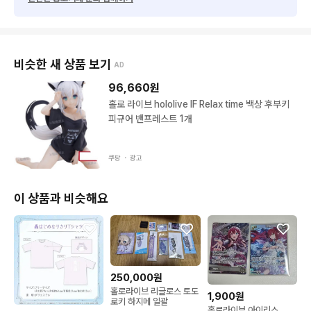
비슷한 새 상품 보기
AD
96,660
원
홀로 라이브 hololive IF Relax time 백상 후부키
피규어 밴프레스트 1개
쿠팡 ・
광고
이 상품과 비슷해요
250,000원
홀로라이브 리글로스 토도
1,900원
로키 하지메 일괄
홀로라이브 아이리스