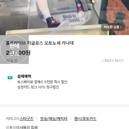
비슷한 상품
홀로라이브 리글로스 오토노세 카나데
판매

25,000
원
완료
20일 전
392
10
1
결제혜택
토스페이로 결제시 5천원 즉시 할인
삼성카드 링크 10% 청구할인
카테고리
스타굿즈
〉
방송/예능/캐릭터
〉
팬시/포토카드
상품상태
사용감 없음