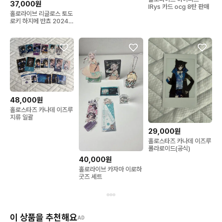
37,000원
IRys 카드 ocg 8탄 판매
홀로라이브 리글로스 토도
로키 하지메 반쵸 2024
생일 티셔츠
48,000원
홀로스타즈 카나데 이즈루
지류 일괄
29,000원
홀로스타즈 카나데 이즈루
폴라로이드(공식)
40,000원
홀로라이브 카자마 이로하
굿즈 세트
이 상품을 추천해요
AD