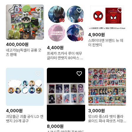
4,900원
스파이더맨 브랜드 뉴 데
400,000원
이 핀뱃지
4,400원
네고가능)픽셀리 공룡 굿
프세카 츠카사 루이 에무
즈 판매
글리터 캔뱃지 80박스 공
구 가선점 지옥천국
4,000원
3,000원
괴담출근 괴출 공식 LD 캔
앙스타 중스타 뱃지 폴라
뱃지 20개 공구
로이드 파샤 파샷츠 서장
개막 레이 리츠 린네 유메
8,000원
히요리 라이카 이즈미 아