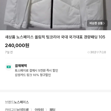
비슷한 상품
새상품 노스페이스 올림픽 팀코리아 국대 국가대표 경량패딩 105
240,000
원
7일 전
302
7
0
결제혜택
토스페이로 결제시 5천원 즉시 할인
삼성카드 링크 10% 청구할인
브랜드
노스페이스
카테고리
남성의류
〉
아우터
〉
패딩