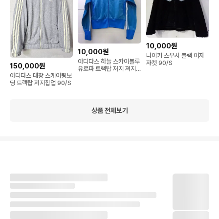
10,000원
10,000원
나이키 스우시 블랙 여자
아디다스 하늘 스카이블루
자켓 90/S
150,000원
유로파 트랙탑 저지 져지
아디다스 대장 스케이팅보
집업 S 90
딩 트랙탑 져지집업 90/S
상품 전체보기