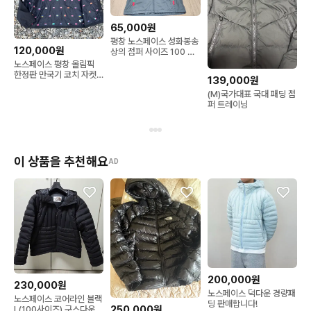
65,000원
평창 노스페이스 성화봉송
120,000원
상의 점퍼 사이즈 100 판
매합니다.
노스페이스 평창 올림픽
한정판 만국기 코치 자켓
139,000원
(실측확인)
(M)국가대표 국대 패딩 점
퍼 트레이닝
이 상품을 추천해요
AD
200,000원
230,000원
노스페이스 덕다운 경량패
노스페이스 코어라인 블랙
딩 판매합니다!
250,000원
L(100사이즈) 구스다운