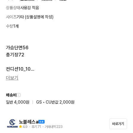
상품상태
사용감 적음
사이즈
기타 (상품설명에 작성)
수량
1개
가슴단면56

총기장72

컨디션10_10

더보기
안녕하세요. 

옷들 대부분 컨디션 좋습니다. 상태너무좋고

배송비
너무이뻐요! 믿어주시고 구매해주세요! 감사합니다.

일반 4,000원
|
GS • CU반값 2,000원
실측사이즈 확인후 주문해주세요

일반 택배비 4000원♡

반값 택배비 2000원♡

노블레스a
바로가기
4.9
・ 후기
71
・ 거래내역
223