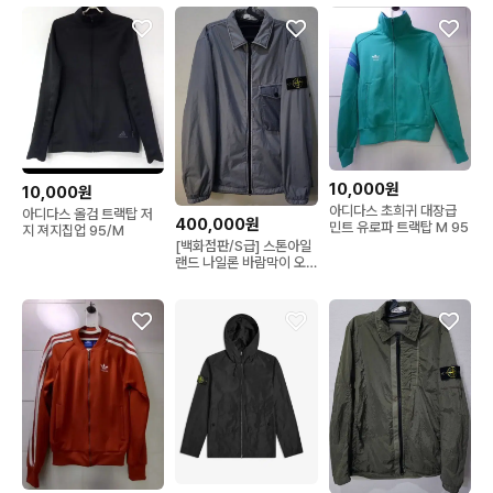
10,000원
10,000원
아디다스 초희귀 대장급
아디다스 올검 트랙탑 저
400,000원
민트 유로파 트랙탑 M 95
지 져지집업 95/M
[백화점판/S급] 스톤아일
랜드 나일론 바람막이 오
버셔츠 자켓 105/XL