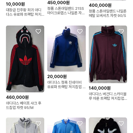
450,000원
10,000원
400,000원
정품 스톤아일랜드 21SS
대장급 진주황 희귀 아디
정품 스톤아일랜드 나일론
마이크로랩스 나일론 자켓
다스 유로파 트랙탑 져지
메탈 오버셔츠 자켓 90/S
블랙 100/L
집업 S 90
20,000원
아디다스 청록 진네이비
유로파 트랙탑 져지집업 S
140,000원
90
아디다스 버건디 스카이블
460,000원
루 마룬 트랙탑 져지집업
95/M
아디다스 베이프 샤크 후
드집업 자켓 95/M