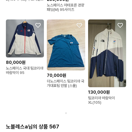
경량패딩 판매
노스페이스 마테호른 경량
패딩(M) 95사이즈
80,000원
노스페이스 국대 팀코리아
바람막이 95
70,000원
더노스페이스 팀코리아 국
가대표팀 반팔 (스몰)
130,000원
팀코리아 바람막이
XL(105)
노블레스a님의 상품 567