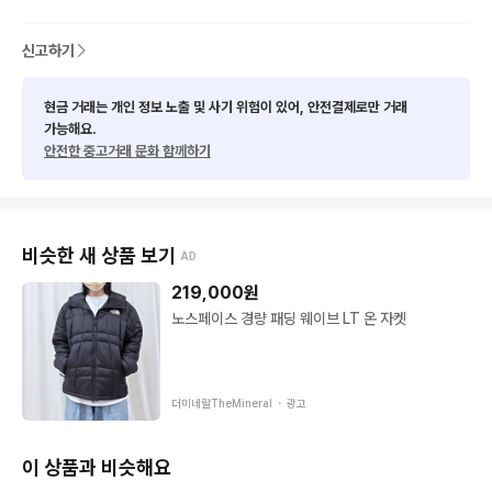
중고거래 특성상 미쳐 발견하지 못한 미세한 이염 및

하자가 있을 수 있습니다.

신고하기
예민하신분은 피해주시고 신중히 구매 부탁드려요♡35-5
현금 거래는 개인 정보 노출 및 사기 위험이 있어, 안전결제로만 거래
가능해요.
안전한 중고거래 문화 함께하기
비슷한 새 상품 보기
AD
219,000
원
노스페이스 경량 패딩 웨이브 LT 온 자켓
더미네랄TheMineral ・
광고
이 상품과 비슷해요