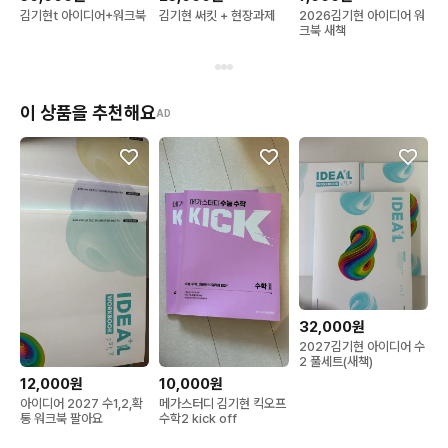
김기현t 아이디어+워크북
김기현 써킷 + 현장과제
2026김기현 아이디어 워
크북 새책
이 상품을 추천해요
AD
32,000원
2027김기현 아이디어 수
2 풀세트(새책)
12,000원
10,000원
아이디어 2027 수1,2,확
메가스터디 김기현 킥오프
통 워크북 팔아요
수학2 kick off