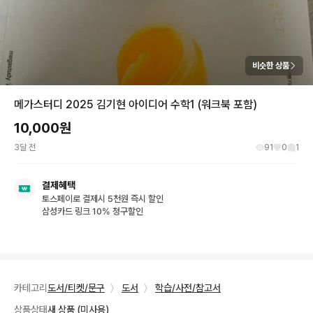
비슷한 상품
메가스터디 2025 김기현 아이디어 수학1 (워크북 포함)
10,000
원
3달 전
91
0
1
결제혜택
토스페이로 결제시 5천원 즉시 할인
삼성카드 링크 10% 청구할인
카테고리
도서/티켓/문구
〉
도서
〉
학습/사전/참고서
상품상태
새 상품 (미사용)