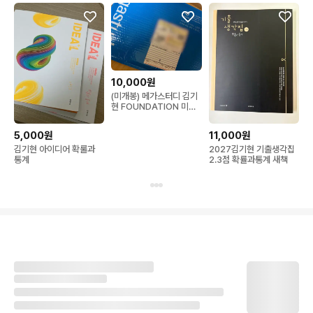
10,000원
(미개봉) 메가스터디 김기
현 FOUNDATION 미적
분1
5,000원
11,000원
김기현 아이디어 확룰과
2027김기현 기출생각집
통계
2.3점 확률과통계 새책