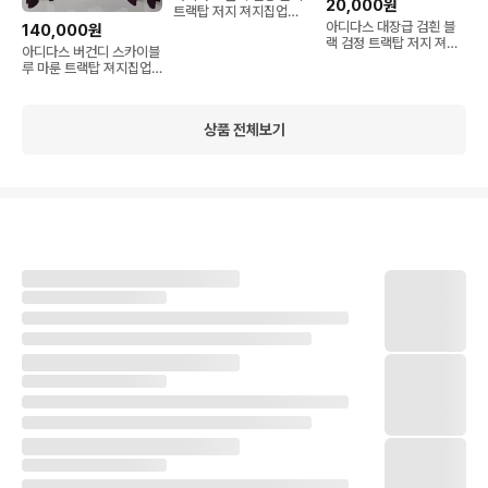
20,000원
트랙탑 저지 져지집업
아디다스 대장급 검흰 블
95/M
140,000원
랙 검정 트랙탑 저지 져지
아디다스 버건디 스카이블
집업 90
루 마룬 트랙탑 져지집업
95/M
상품 전체보기