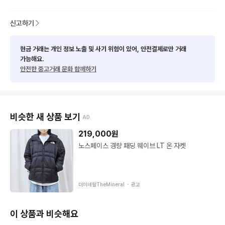
중고거래 특성상 미쳐 발견하지 못한 미세한 이염 및

하자가 있을 수 있습니다.

신고하기
예민하신분은 피해주시고 신중히 구매 부탁드려요♡35-4
현금 거래는 개인 정보 노출 및 사기 위험이 있어, 안전결제로만 거래
가능해요.
안전한 중고거래 문화 함께하기
비슷한 새 상품 보기
AD
219,000
원
노스페이스 경량 패딩 웨이브 LT 온 자켓
더미네랄TheMineral ・
광고
이 상품과 비슷해요