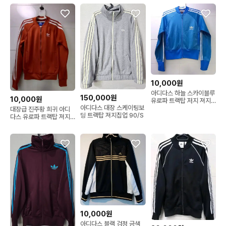
10,000원
아디다스 하늘 스카이블루
150,000원
10,000원
유로파 트랙탑 저지 져지
아디다스 대장 스케이팅보
집업 S 90
대장급 진주황 희귀 아디
딩 트랙탑 져지집업 90/S
다스 유로파 트랙탑 져지
집업 S 90
10,000원
아디다스 블랙 검정 금색