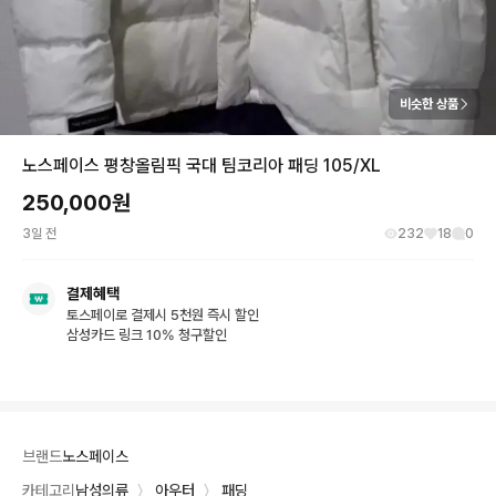
비슷한 상품
노스페이스 평창올림픽 국대 팀코리아 패딩 105/XL
250,000
원
3일 전
232
18
0
결제혜택
토스페이로 결제시 5천원 즉시 할인
삼성카드 링크 10% 청구할인
브랜드
노스페이스
카테고리
남성의류
〉
아우터
〉
패딩