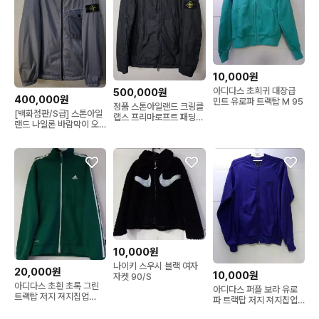
10,000원
아디다스 초희귀 대장급
500,000원
400,000원
민트 유로파 트랙탑 M 95
정품 스톤아일랜드 크링클
[백화점판/S급] 스톤아일
랩스 프리마로프트 패딩
랜드 나일론 바람막이 오
자켓 100/L
버셔츠 자켓 105/XL
10,000원
나이키 스우시 블랙 여자
20,000원
10,000원
자켓 90/S
아디다스 초흰 초록 그린
아디다스 퍼플 보라 유로
트랙탑 저지 져지집업
파 트랙탑 저지 져지집업
95/M
S 90