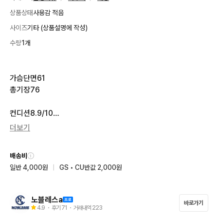
상품상태
사용감 적음
사이즈
기타 (상품설명에 작성)
수량
1개
가슴단면61

총기장76

컨디션8.9/10

더보기
안녕하세요. 

옷들 대부분 컨디션 좋습니다. 상태너무좋고

배송비
너무이뻐요! 믿어주시고 구매해주세요! 감사합니다.

일반 4,000원
|
GS • CU반값 2,000원
실측사이즈 확인후 주문해주세요

일반 택배비 4000원♡

반값 택배비 2000원♡

노블레스a
바로가기
4.9
・ 후기
71
・ 거래내역
223