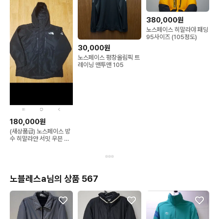
380,000원
노스페이스 히말라야 패딩
95사이즈 (105정도)
30,000원
노스페이스 평창올림픽 트
레이닝 맨투맨 105
180,000원
(새상품급) 노스페이스 방
수 히말라얀 서밋 우븐 블
랙 경량 패딩 자켓, 실제
110
노블레스a님의 상품 567