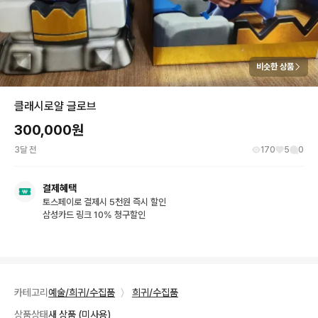
비슷한 상품
클래시로얄 글로브
300,000
원
3달 전
170
5
0
결제혜택
토스페이로 결제시 5천원 즉시 할인
삼성카드 링크 10% 청구할인
카테고리
예술/희귀/수집품
〉
희귀/수집품
상품상태
새 상품 (미사용)