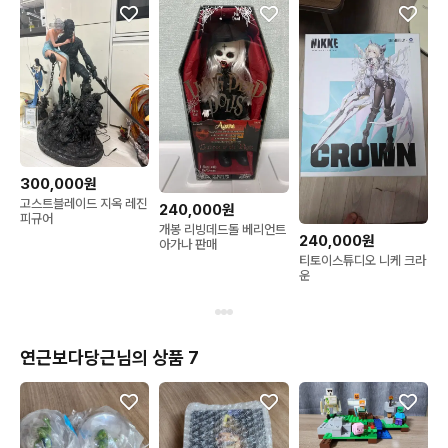
300,000원
고스트블레이드 지옥 레진
240,000원
피규어
개봉 리빙데드돌 베리언트
240,000원
아가나 판매
티토이스튜디오 니케 크라
운
연근보다당근님의 상품 7