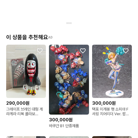
이 상품을 추천해요
AD
290,000원
300,000원
그레이프 브레인 대형 게
택포 미개봉 팻 소피아 F
라게라 리복 콜라보
셔링 치어리더 Ver. 팝니
sofubi grape피규어
다
300,000원
바쿠간 B1 단종제품