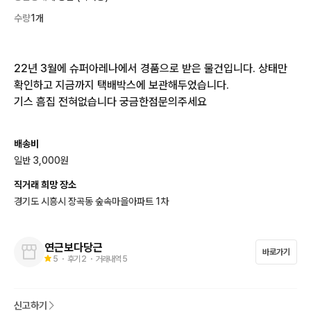
수량
1개
22년 3월에 슈퍼아레나에서 경품으로 받은 물건입니다. 상태만 
확인하고 지금까지 택배박스에 보관해두었습니다.

기스 흠집 전혀없습니다 궁금한점문의주세요
배송비
일반 3,000원
직거래 희망 장소
경기도 시흥시 장곡동 숲속마을아파트 1차
연근보다당근
바로가기
5
・ 후기
2
・ 거래내역
5
신고하기