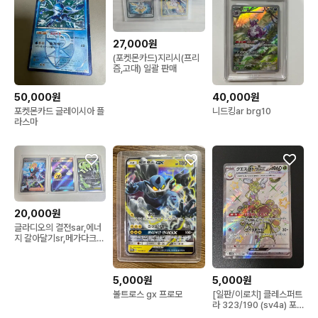
27,000원
(포켓몬카드)지리시(프리
즘,고대) 일괄 판매
50,000원
40,000원
포켓몬카드 글레이시아 플
니드킹ar brg10
라스마
20,000원
글라디오의 결전sar,에너
지 갈아달기sr,메가다크라
이sr판매
5,000원
5,000원
볼트로스 gx 프로모
[일판/이로치] 클레스퍼트
라 323/190 (sv4a) 포
켓몬카드