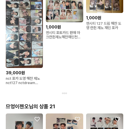
1,000원
엔시티 127 드림 해찬 도
1,000원
영 런쥔 제노 재민 포카
엔시티 포토카드 판매 마
크런쥔제노해찬재민천러
지성
39,000원
nct 포카 도영 해찬 제노
nct127 nctdream
nctwish
므엉이젠오님의 상품 21