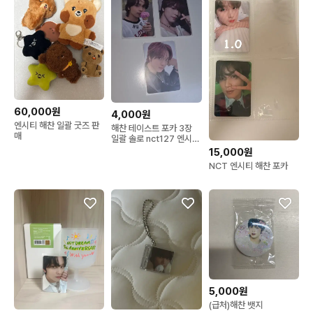
60,000원
4,000원
엔시티 해찬 일괄 굿즈 판
해찬 테이스트 포카 3장
매
일괄 솔로 nct127 엔시티
드림
15,000원
NCT 엔시티 해찬 포카
5,000원
(급처)해찬 뱃지