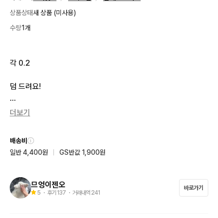
상품상태
새 상품 (미사용)
수량
1개
각 0.2

덤 드려요!

반택 이용📦

더보기
번톡 주세요!
배송비
일반 4,400원
|
GS반값 1,900원
므엉이젠오
바로가기
5
・ 후기
137
・ 거래내역
241