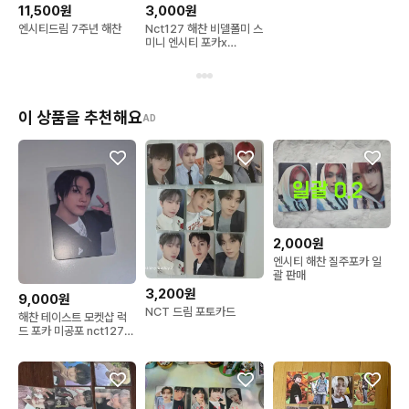
11,500원
3,000원
엔시티드림 7주년 해찬
Nct127 해찬 비델폴미 스
미니 엔시티 포카x
bethereforme
이 상품을 추천해요
AD
2,000원
엔시티 해찬 질주포카 일
괄 판매
3,200원
9,000원
NCT 드림 포토카드
해찬 테이스트 모켓샵 럭
드 포카 미공포 nct127
엔시티 드림 솔로