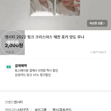
비슷한 상품
엔시티 2022 핑크 크리스마스 해찬 포카 양도 무나
예약중
2,000
원
13일 전
47
4
1
결제혜택
토스페이로 결제시 5천원 즉시 할인
삼성카드 링크 10% 청구할인
브랜드
엔시티
카테고리
스타굿즈
〉
보이그룹
〉
팬시/포토카드