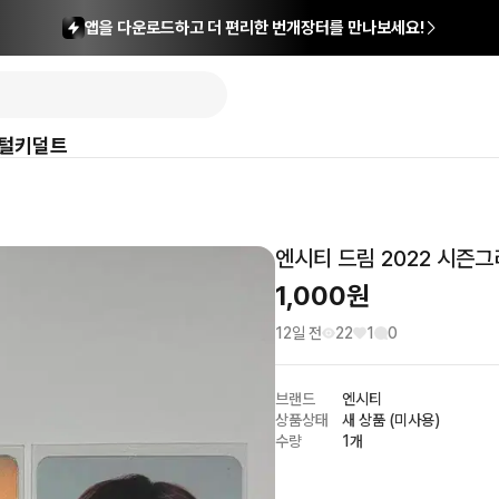
앱을 다운로드하고 더 편리한 번개장터를 만나보세요!
털
키덜트
엔시티 드림 2022 시즌그
1,000
원
12일 전
22
1
0
브랜드
엔시티
상품상태
새 상품 (미사용)
수량
1개