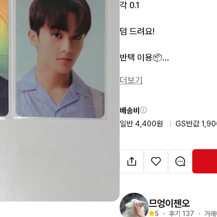
각 0.1

덤 드려요!

반택 이용📦

더보기
번톡 주세요!
배송비
일반 4,400원
  |  
GS반값 1,9
므엉이젠오
5
・
후기 
137
・
거래