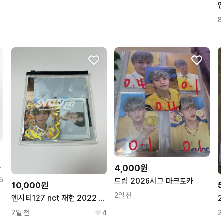
3 드림 시그
4,000원
5
드림 2026시그 마크포카
10,000원
2일 전
엔시티127 nct 재현 2022 시그포토팩 시즌그리팅 엠디 포카
7일 전
4