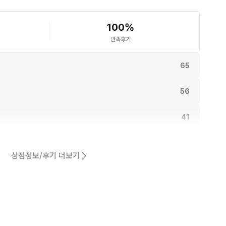
100
%
만족후기
65
56
41
동일해요.
38
상점정보/후기 더보기
30
어요.
26
2