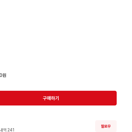
00원
구매하기
팔로우
내역 
241