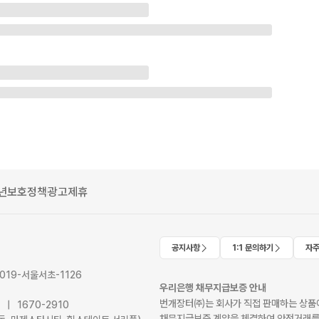
년보호정책
광고제휴
공지사항
1:1 문의하기
자주
2019-서울서초-1126
우리은행 채무지급보증 안내
번개장터㈜는 회사가 직접 판매하는 상품에
41 | 1670-2910
채무지급보증 계약을 체결하여 안전거래를