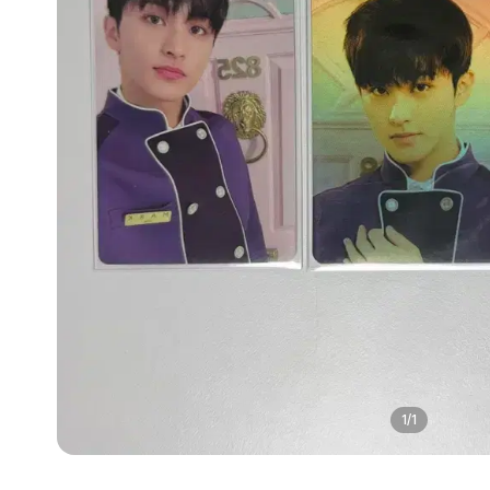
1
/
1