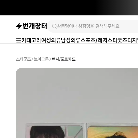
카테고리
여성의류
남성의류
스포츠/레저
스타굿즈
디지
스타굿즈
보이그룹
팬시/포토카드