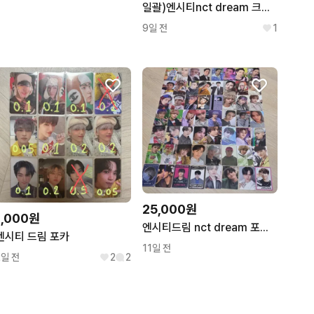
일괄)엔시티nct dream 크리스마스 트레카 포카 해찬 지성 런쥔 천러
9일 전
1
25,000원
1,000원
엔시티드림 nct dream 포카 일괄
엔시티 드림 포카
11일 전
2일 전
2
2