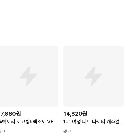
17,880원
14,820원
투빅토리 로고삥R넥조끼 VEST 여성골프웨어
1+1 여성 니트 나시티 캐주얼 봄 여름 민소매 상의 루즈핏 빅사이즈 냉장고 브이넥 니트 나시 티셔츠 CY
광고
광고