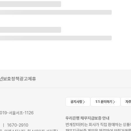
년보호정책
광고제휴
공지사항
1:1 문의하기
자주
2019-서울서초-1126
우리은행 채무지급보증 안내
번개장터㈜는 회사가 직접 판매하는 상품에
41 | 1670-2910
채무지급보증 계약을 체결하여 안전거래를