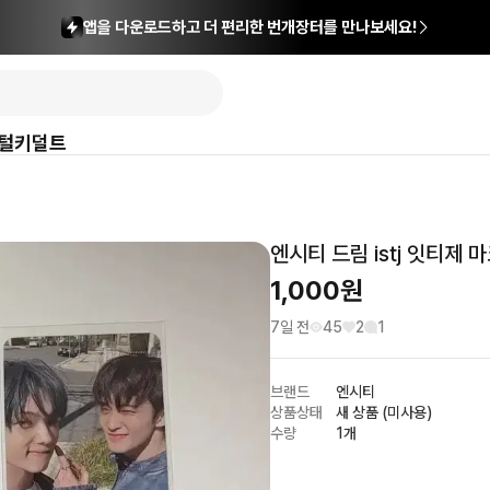
앱을 다운로드하고 더 편리한 번개장터를 만나보세요!
털
키덜트
엔시티 드림 istj 잇티제
1,000
원
7일 전
45
2
1
브랜드
엔시티
상품상태
새 상품 (미사용)
수량
1개