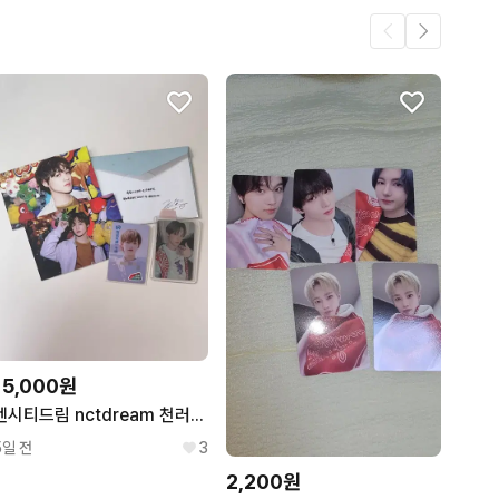
2
1
15,000원
엔시티드림 nctdream 천러 중국 교통카드 포카 포토카드
5일 전
3
2,200원