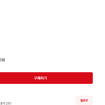
00원
구매하기
팔로우
내역 
241