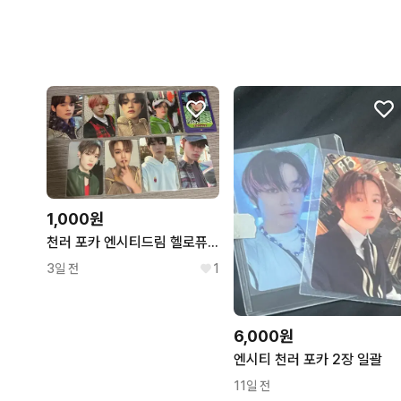
1,000원
천러 포카 엔시티드림 헬로퓨처 캔디 드림스케이프 istj
3일 전
1
6,000원
엔시티 천러 포카 2장 일괄
11일 전