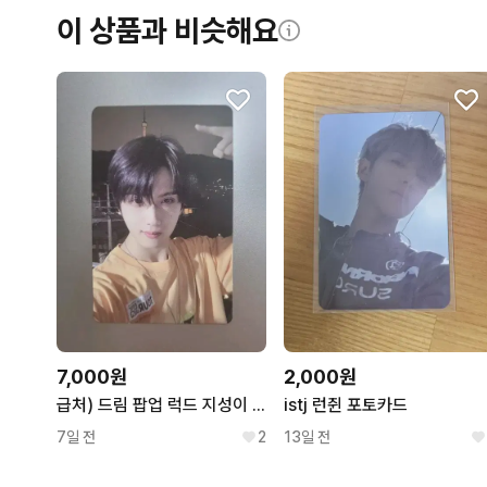
이 상품과 비슷해요
7,000원
2,000원
급처) 드림 팝업 럭드 지성이 포카
istj 런쥔 포토카드
7일 전
2
13일 전