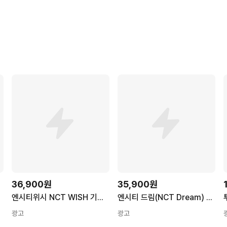
36,900원
35,900원
엔시티위시 NCT WISH 기획팩 교통카드 세트 (퐁신왕젤리 + 백팩키링 + 캐시비 위글), 1개
엔시티 드림(NCT Dream) - The First(1st Sinigle Album)
광고
광고