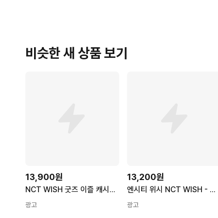
비슷한 새 상품 보기
13,900원
13,200원
NCT WISH 굿즈 이즐 캐시비 교통카드 캐릭터카드 (한정판), 1개
엔시티 위시 NCT WISH - 미니 1집 Steady [QR Ver] 스마트앨범
광고
광고