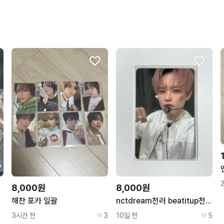
8,000원
8,000원
해찬 포카 일괄
nctdream천러 beatitup천러 천러포카 빗잇업미공포천러
3시간 전
3
10일 전
5