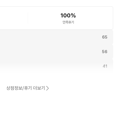
100
%
만족후기
65
56
41
동일해요.
38
상점정보/후기 더보기
30
어요.
26
2