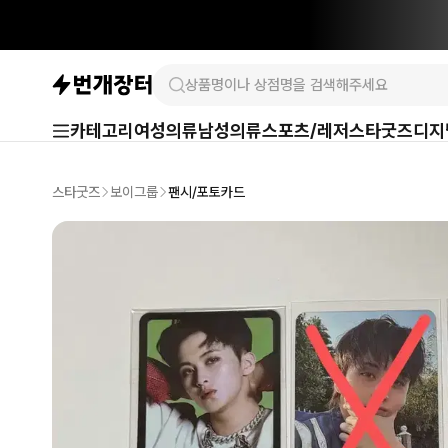
카테고리
여성의류
남성의류
스포츠/레저
스타굿즈
디지
스타굿즈
보이그룹
팬시/포토카드