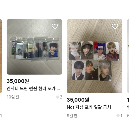
구매확정이 빨라요.
꼭 필요한 문의만 해요.
35,000원
엔시티 드림 런쥔 천러 포카 일괄
10일 전
2
35,000원
Nct 지성 포카 일괄 급처
1
9일 전
1