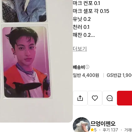
마크 컨포 0.1

마크 셀포 각 0.15

유닛 0.2

천러 0.1

해찬 0.2

더보기
덤 드려요!

반택 이용📦

배송비
일반 4,400원
  |  
GS반값 1,9
번톡 주세요!
므엉이젠오
5
・
후기 
137
・
거래