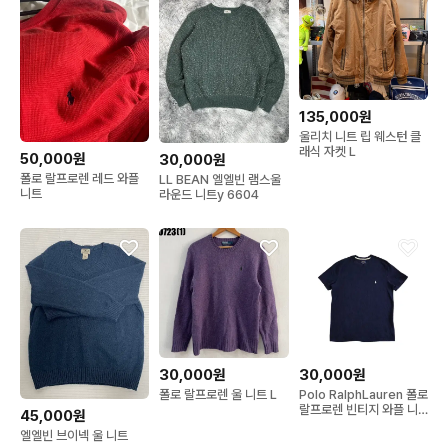
135,000원
울리치 니트 립 웨스턴 클
래식 자켓 L
50,000원
30,000원
폴로 랄프로렌 레드 와플
LL BEAN 엘엘빈 램스울
니트
라운드 니트y 6604
30,000원
30,000원
Polo RalphLauren 폴로
폴로 랄프로렌 울 니트 L
랄프로렌 빈티지 와플 니
45,000원
트
엘엘빈 브이넥 울 니트