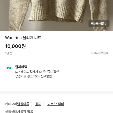
비슷한 상품
Woolrich 울리치 니트
10,000
원
1달 전
84
2
0
결제혜택
토스페이로 결제시 5천원 즉시 할인
삼성카드 링크 10% 청구할인
카테고리
남성의류
〉
상의
〉
니트/스웨터
상품상태
사용감 적음