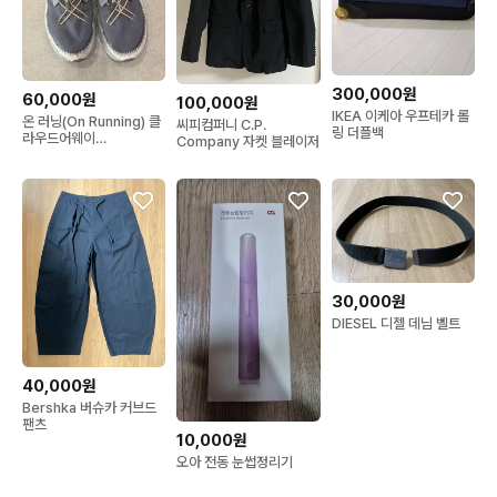
300,000원
60,000원
100,000원
IKEA 이케아 우프테카 롤
온 러닝(On Running) 클
씨피컴퍼니 C.P.
링 더플백
라우드어웨이
Company 자켓 블레이저
(Cloudaway)
30,000원
DIESEL 디젤 데님 벨트
40,000원
Bershka 버슈카 커브드
팬츠
10,000원
오아 전동 눈썹정리기