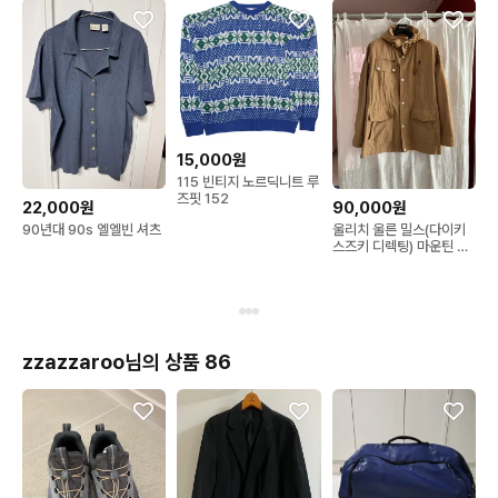
15,000원
115 빈티지 노르딕니트 루
즈핏 152
22,000원
90,000원
90년대 90s 엘엘빈 셔츠
울리치 울른 밀스(다이키
스즈키 디렉팅) 마운틴 파
카
zzazzaroo님의 상품 86