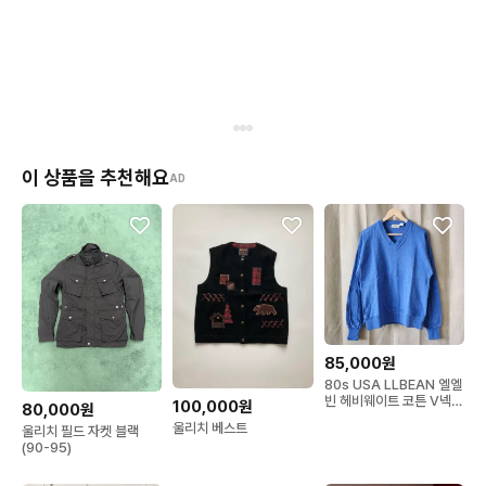
이 상품을 추천해요
AD
85,000원
80s USA LLBEAN 엘엘
빈 헤비웨이트 코튼 V넥
100,000원
80,000원
스웨트셔츠 M
울리치 베스트
울리치 필드 자켓 블랙
(90-95)