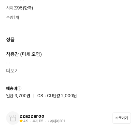
사이즈
95(한국)
수량
1개
정품  

착용감 (미세 오염)

95

더보기
실측(cm)

배송비
어깨 41

일반 3,700원
|
GS • CU반값 2,000원
가슴 49

팔길이 62

총장 61
zzazzaroo
바로가기
4.9
・ 후기
115
・ 거래내역
381