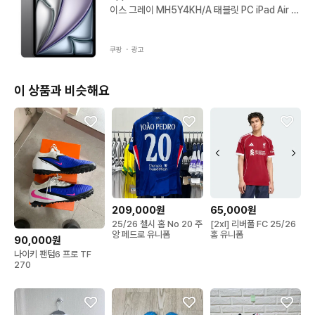
이스 그레이 MH5Y4KH/A 태블릿 PC iPad Air 1
3인치
쿠팡 ・
광고
이 상품과 비슷해요
65,000원
209,000원
[2xl] 리버풀 FC 25/26
25/26 첼시 홈 No 20 주
홈 유니폼
앙 페드로 유니폼
90,000원
나이키 팬텀6 프로 TF
270