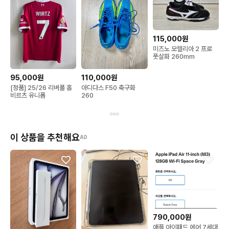
115,000원
미즈노 모렐리아 2 프로
풋살화 260mm
95,000원
110,000원
[정품] 25/26 리버풀 홈
아디다스 F50 축구화
비르츠 유니폼
260
이 상품을 추천해요
AD
790,000원
애플 아이패드 에어 7세대