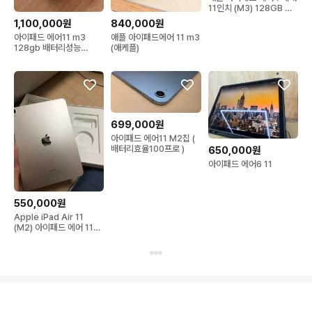
11인치 (M3) 128GB 스
페이스 그레이
1,100,000원
840,000원
아이패드 에어11 m3
애플 아이패드에어 11 m3
128gb 배터리성능
(애케플)
100%
699,000원
아이패드 에어11 M2칩 (
배터리효율100프로 )
650,000원
아이패드 에어6 11
550,000원
Apple iPad Air 11
(M2) 아이패드 에어 11
Wi-Fi 128GB 실버라이
트