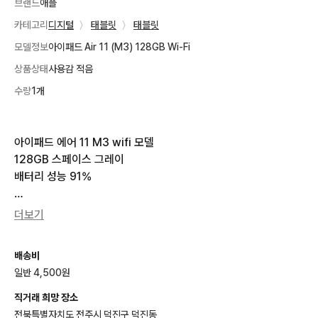
브랜드
애플
카테고리
디지털
〉
태블릿
〉
태블릿
모델정보
아이패드 Air 11 (M3) 128GB Wi-Fi
상품상태
사용감 적음
수량
1개
아이패드 에어 11 M3 wifi 모델 

128GB 스페이스 그레이

배터리 성능 91%

깨끗하게 사용해서 마지막 사진 작은 흠집 빼곤 눈에 띄는 하자X

더보기
박스 있음 (충전기X)
배송비
일반 4,500원
직거래 희망 장소
전북특별자치도 전주시 덕진구 덕진동