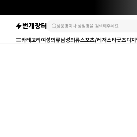
카테고리
여성의류
남성의류
스포츠/레저
스타굿즈
디지