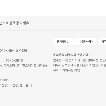
년보호정책
광고제휴
공지사항
1:1 문의하기
자주
2019-서울서초-1126
우리은행 채무지급보증 안내
번개장터㈜는 회사가 직접 판매하는 상품에
41 | 1670-2910
채무지급보증 계약을 체결하여 안전거래를
서초동, 마제스타시티, 힐스테이트 서리풀)
서비스 가입사실 확인
01905
역삼동)(역삼동, 센터필드)