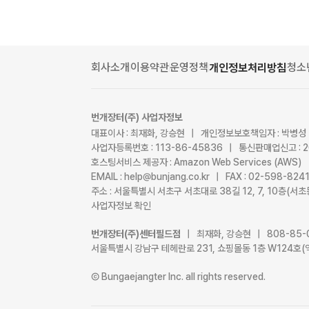
회사소개
이용약관
운영정책
청소
개인정보처리방침
번개장터(주) 사업자정보
대표이사 : 최재화, 강승현 | 개인정보보호책임자 : 박병성
사업자등록번호 : 113-86-45836 | 통신판매업신고 : 
호스팅서비스 제공자 : Amazon Web Services (AWS)
EMAIL : help@bunjang.co.kr | FAX : 02-598-82
주소 : 서울특별시 서초구 서초대로 38길 12, 7, 10층(
사업자정보 확인
번개장터(주)센터필드점
| 최재화, 강승현 | 808-85-
서울특별시 강남구 테헤란로 231, 쇼핑몰동 1층 W124호(
Ⓒ Bungaejangter Inc. all rights reserved.