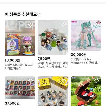
이 상품을 추천해요
AD
30,000원
7,500원
(미개봉)Holiday
16,000원
Memories 피규어 하츠
구치파치 주댕치 다마고치
팝마트 디무 월드 & 픽사
네 미쿠
펭도리 몬치치 베베치치
시리즈 피규어
쥬얼펫 사피 케로로 타마
마 라라의스타일기 다봉이
메지루시 가챠 키링
37,500원