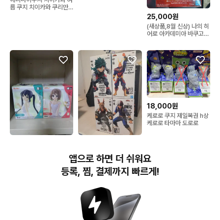
름 쿠지 치이카와 쿠리만
쥬 누이
25,000원
(새상품,8월 신상) 나의 히
어로 아카데미아 바쿠고
피규어 맥시매틱
18,000원
케로로 쿠지 제일복권 h상
케로로 타마마 도로로
34,000원
15,000원
세가 유메미라이즈 케이온
나의 히어로 아카데미아
앱으로 하면 더 쉬워요
피규어 세트 (유이, 아즈
BWFC 피규어 4종 세트
사)-반택가능
등록, 찜, 결제까지 빠르게!
번개장터(주) 사업자정보, 이용약관 및 기타 법적고지