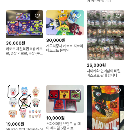
어 미개봉 팝니다
30,000원
30,000원
개구리중사 케로로 지로리
케로로 제일복권 B상 케로
마스코트 볼체인
로, D상 기로로, H상 (쿠루
루,타마마), 하위상 판매
26,000원
치이카와 인어섬의 비밀
마스코트 판매 합니다
10,000원
스파이더맨 브랜드 뉴 데
19,000원
이 해피밀 5종 세트
에니마이쿠지 치이카와 여