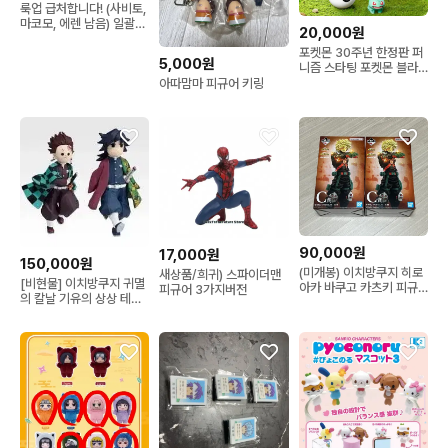
룩업 급처합니다! (사비토,
마코모, 에렌 남음) 일괄시
20,000원
11만원₩
포켓몬 30주년 한정판 퍼
5,000원
니즘 스타팅 포켓몬 블라
인드 박스 판매합니다!
아따맘마 피규어 키링
90,000원
17,000원
150,000원
(미개봉) 이치방쿠지 히로
새상품/희귀) 스파이더맨
[비현물] 이치방쿠지 귀멸
아카 바쿠고 카츠키 피규
피규어 3가지버전
의 칼날 기유의 상상 테치
어 C상
테치 D상 피규어