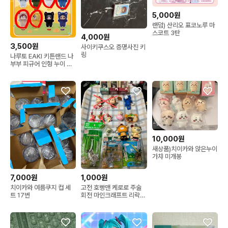
5,000원
랜덤) 산리오 표코노루 마
스코트 3탄
4,000원
3,500원
사이키쿠스오 증명사진 키
링
나루토 EAKI 키튼랜드 나
부부 피규어 인형 누이 키
링 카카시 나루토 데이다
라 가아라 사스케 히나타
토비라마 미나토 사쿠라
10,000원
새상품)치이카와 앉은누이
가챠 미개봉
7,000원
1,000원
치이카와 여름쿠지 컵 세
고전 호빵맨 케로로 주술
트 17번
회전 마인크래프트 리락쿠
마 코리락쿠마 카토짱 프
로그스타일 피규어 키링
미피 미니피규어 판매