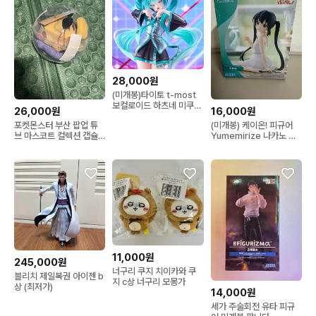
28,000원
(미개봉)타이토 t-most
보컬로이드 하츠네 미쿠
26,000원
16,000원
피규어
포켓몬스터 부산 팝업 튜
(미개봉) 케이온! 피규어
브 마스코트 컬렉션 캡슐
Yumemirize 나카노 아
토이 피카츄 팝니다
즈사 SEGA
11,000원
245,000원
너구리 쿠지 치이카와 쿠
블리치 제일복권 아이젠 b
지 c상 너구리 모몽가
상 (최저가)
14,000원
세가 주술회전 유타 피규