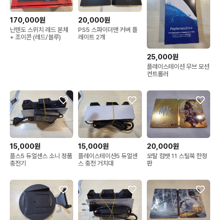
170,000원
20,000원
닌텐도 스위치 레드 본체
PS5 스파이더맨 커버 플
+ 조이콘 (레드/블루)
레이트 2개
25,000원
플레이스테이션 무브 모션
컨트롤러
15,000원
15,000원
20,000원
플스5 듀얼센스 소니 정품
플레이스테이션5 듀얼센
모탈 컴뱃 11 스틸북 한정
충전기
스 충전 거치대
판