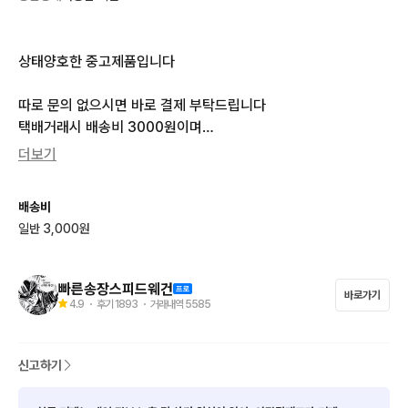
상태양호한 중고제품입니다

따로 문의 없으시면 바로 결제 부탁드립니다

택배거래시 배송비 3000원이며

제주산간지역등은 3000원 추가

더보기
장바구니에 담고 묶음 결제가능합니다
배송비
일반 3,000원
빠른송장스피드웨건
바로가기
4.9
・ 후기
1893
・ 거래내역
5585
신고하기