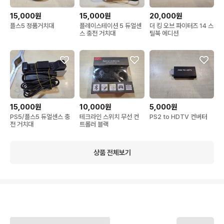
15,000원
15,000원
20,000원
플스5 정품거치대
플레이스테이션 5 듀얼센
더 킹 오브 파이터즈 14 스
스 충전 거치대
틸북 에디션
15,000원
10,000원
5,000원
PS5/플스5 듀얼센스 충
테크라인 스위치 무선 컨
PS2 to HDTV 컨버터
전 거치대
트롤러 블랙
상품 전체보기