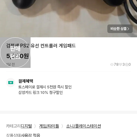
비슷한 상품
검정색 PS2 유선 컨트롤러 게임패드
판매

5,000
원
완료
1달 전
78
3
0
결제혜택
토스페이로 결제시 5천원 즉시 할인
삼성카드 링크 10% 청구할인
카테고리
디지털
〉
게임/타이틀
〉
소니/플레이스테이션
상품상태
사용감 적음