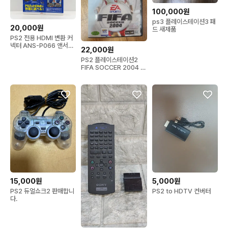
100,000원
ps3 플레이스테이션3 패
20,000원
드 새제품
PS2 전용 HDMI 변환 커
넥터 ANS-P066 앤서
22,000원
Answer 일본판
PS2 플레이스테이션2
(PS22274)
FIFA SOCCER 2004 +
2002
15,000원
5,000원
PS2 듀얼쇼크2 판매합니
PS2 to HDTV 컨버터
다.