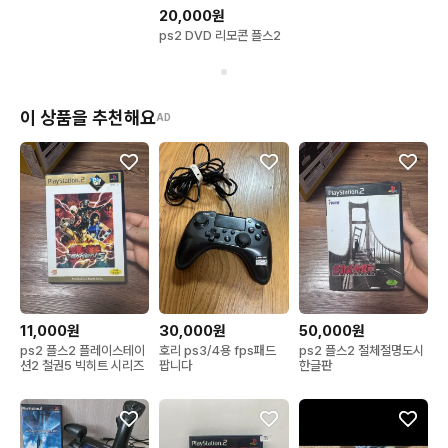
20,000원
ps2 DVD 리모콘 플스2
이 상품을 추천해요
AD
11,000원
30,000원
50,000원
ps2 플스2 플레이스테이
호리 ps3/4용 fps패드
ps2 플스2 절체절명도시
션2 철권5 빅히트 시리즈
팝니다
한글판