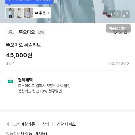
비슷한 상품
뚜오미오 롱슬리브
45,000
원
3달 전
27
0
0
결제혜택
토스페이로 결제시 5천원 즉시 할인
삼성카드 링크 10% 청구할인
카테고리
여성의류
〉
상의
〉
긴팔 티셔츠
상품상태
새 상품 (미사용)