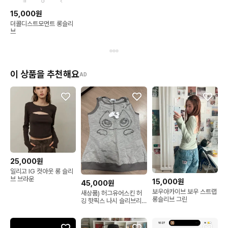
15,000원
더콜디스트모먼트 롱슬리
브
이 상품을 추천해요
AD
25,000원
일리고 IG 컷아웃 롱 슬리
브 브라운
15,000원
45,000원
보우아카이브 보우 스트랩
새상품) 허그유어스킨 허
롱슬리브 그린
깅 핫픽스 나시 슬리브리
스