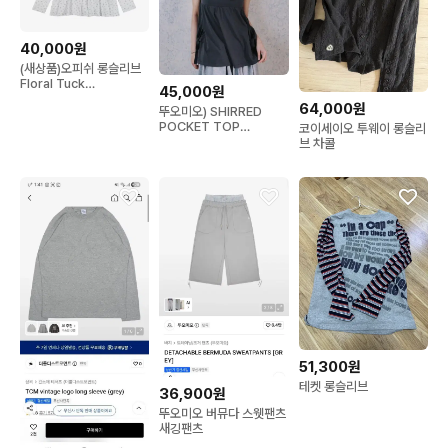
40,000원
(새상품)오피쉬 롱슬리브
Floral Tuck
45,000원
Longsleeve, Sky Blue
64,000원
뚜오미오) SHIRRED
POCKET TOP
코이세이오 투웨이 롱슬리
[CHARCOAL]
브 차콜
51,300원
테켓 롱슬리브
36,900원
뚜오미오 버뮤다 스웻팬츠
새깅팬츠