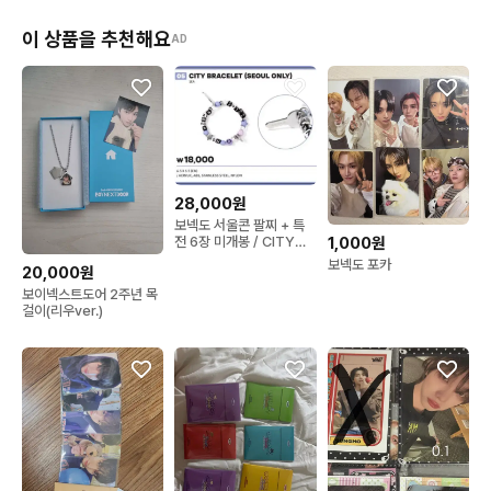
이 상품을 추천해요
AD
28,000원
보넥도 서울콘 팔찌 + 특
1,000원
전 6장 미개봉 / CITY
BRACELET_SEOUL
보넥도 포카
20,000원
보이넥스트도어 2주년 목
걸이(리우ver.)