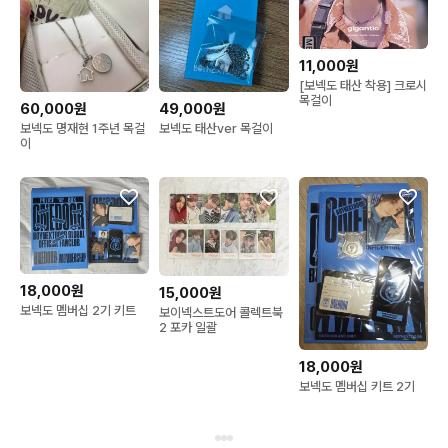
11,000원
[보넥도 태산 착용] 크로시
목걸이
60,000원
49,000원
보넥도 명재현 1주년 목걸
보넥도 태산ver 목걸이
이
18,000원
15,000원
보넥도 멤버십 2기 키트
보이넥스트도어 콜렉트북
2 포카 일괄
18,000원
보넥도 멤버십 키트 2기