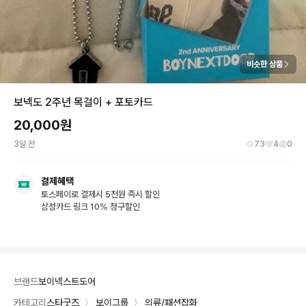
비슷한 상품
보넥도 2주년 목걸이 + 포토카드
20,000
원
3달 전
73
4
0
결제혜택
토스페이로 결제시 5천원 즉시 할인
삼성카드 링크 10% 청구할인
브랜드
보이넥스트도어
카테고리
스타굿즈
〉
보이그룹
〉
의류/패션잡화