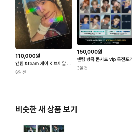
150,000원
110,000원
앤팀 방콕 콘서트 vip 특전포
앤팀 &team 케이 K 브이알 VR 콘서트 스페셜 아궁빵 포토카드 포카
3일 전
8일 전
비슷한 새 상품 보기