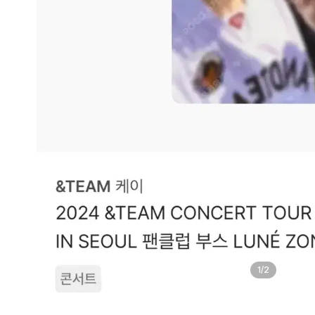
1
/
2