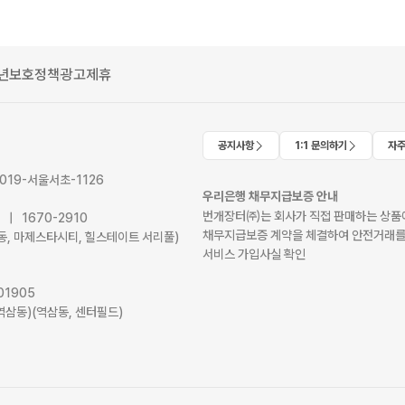
년보호정책
광고제휴
공지사항
1:1 문의하기
자주
2019-서울서초-1126
우리은행 채무지급보증 안내
번개장터㈜는 회사가 직접 판매하는 상품에
41 | 1670-2910
채무지급보증 계약을 체결하여 안전거래를
서초동, 마제스타시티, 힐스테이트 서리풀)
서비스 가입사실 확인
01905
역삼동)(역삼동, 센터필드)