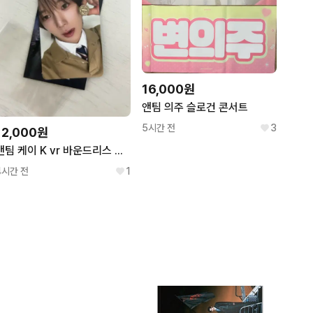
16,000원
앤팀 의주 슬로건 콘서트
5시간 전
3
12,000원
앤팀 케이 K vr 바운드리스 브이알 특전 단추포카
4시간 전
1