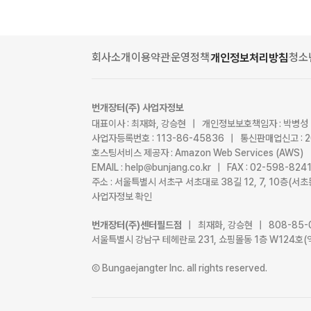
회사소개
이용약관
운영정책
청소
개인정보처리방침
번개장터(주) 사업자정보
대표이사 : 최재화, 강승현 | 개인정보보호책임자 : 박병성
사업자등록번호 : 113-86-45836 | 통신판매업신고 : 
호스팅서비스 제공자 : Amazon Web Services (AWS)
EMAIL : help@bunjang.co.kr | FAX : 02-598-82
주소 : 서울특별시 서초구 서초대로 38길 12, 7, 10층(
사업자정보 확인
번개장터(주)센터필드점
| 최재화, 강승현 | 808-85-
서울특별시 강남구 테헤란로 231, 쇼핑몰동 1층 W124호(
Ⓒ Bungaejangter Inc. all rights reserved.