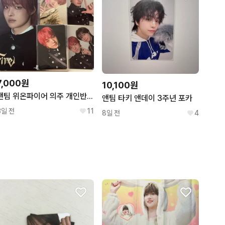
7,000원
10,100원
앤팀 위온파이어 의주 개인반 솔로반 케이 죠 포카 포토카드 앨범 분철
앤팀 타키 앤데이 3주년 포카
3일 전
11
8일 전
4