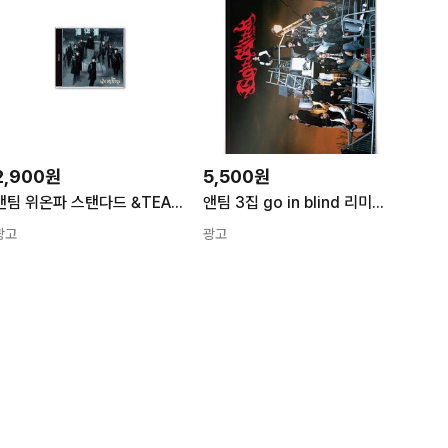
2,900원
5,500원
앤팀 위온파 스탠다드 &TEAM 3rd EP We on Fire STANDARD EDITION
앤팀 3집 go in blind 리미티드 SINGLE LIMITED
광고
광고