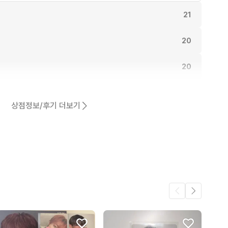
21
20
20
동일해요.
18
상점정보/후기 더보기
17
어요.
11
4
.
4
3