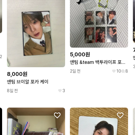
5,000원
2
앤팀 &team 백투라이프 포토카드
2일 전
10
8
8,000원
앤팀 브이알 포카 케이
8일 전
3