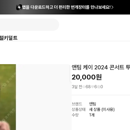
앱을 다운로드하고 더 편리한 번개장터를 만나보세요!
털
키덜트
앤팀 케이 2024 콘서트 
20,000
원
3달 전
68
6
0
브랜드
앤팀
상품상태
새 상품 (미사용)
수량
1개