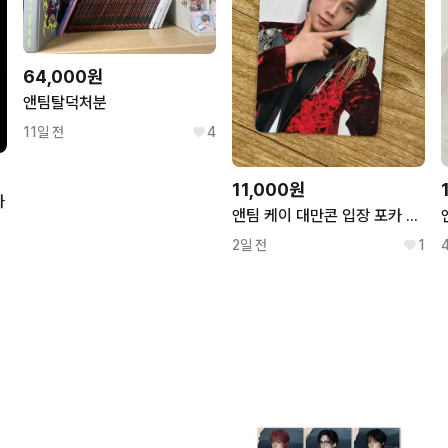
64,000원
앤팀탈덕처분
11일 전
4
11,000원
카
앤팀 케이 대만콘 입장 포카 사쳌 VIP 포토카드 블더웨 BTW
2일 전
1