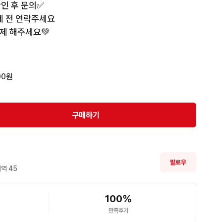
 후 문의✅️

 전 연락주세요

제 해주세요💚
00원
구매하기
팔로우
역 
45
100
%
만족후기