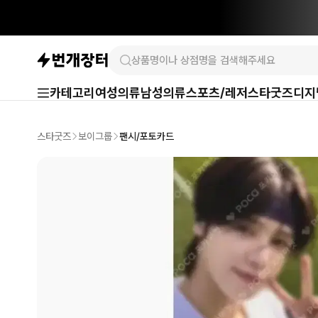
카테고리
여성의류
남성의류
스포츠/레저
스타굿즈
디지
스타굿즈
보이그룹
팬시/포토카드