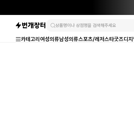
카테고리
여성의류
남성의류
스포츠/레저
스타굿즈
디지