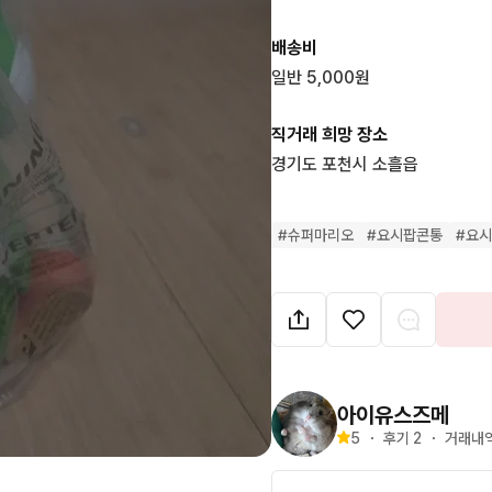
배송비
일반 5,000원
직거래 희망 장소
경기도 포천시 소흘읍
#
슈퍼마리오
#
요시팝콘통
#
요
아이유스즈메
5
・
후기 
2
・
거래내역