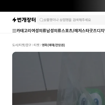
카테고리
여성의류
남성의류
스포츠/레저
스타굿즈
디지
도서/티켓/문구
티켓
영화(예매/관람권)