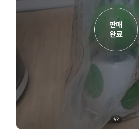
판매

완료
1
/
2