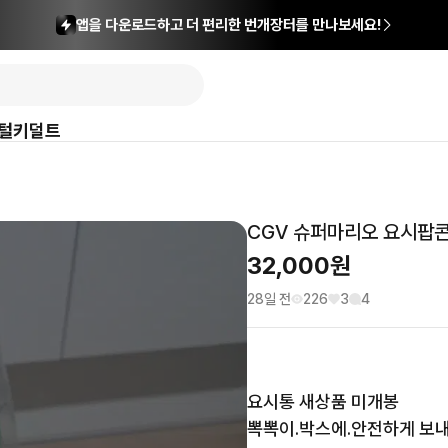
앱을 다운로드하고 더 편리한 번개장터를 만나보세요!
털
키덜트
CGV 슈퍼마리오 요시팝
32,000
원
28일 전
226
3
4
요시통 새상품 미개봉  

뽁뽁이.박스에.안전하게 보