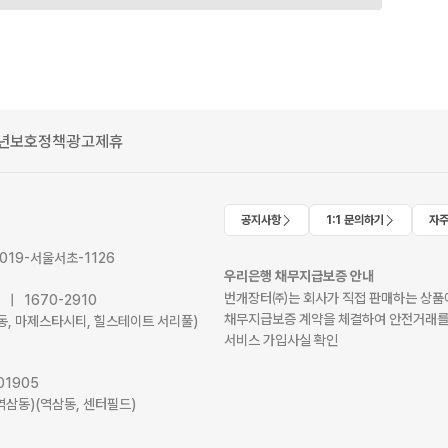
년보호정책
광고제휴
공지사항
1:1 문의하기
자주
2019-서울서초-1126
우리은행 채무지급보증 안내
번개장터㈜는 회사가 직접 판매하는 상품에
41 | 1670-2910
채무지급보증 계약을 체결하여 안전거래를
서초동, 마제스타시티, 힐스테이트 서리풀)
서비스 가입사실 확인
01905
역삼동)(역삼동, 센터필드)