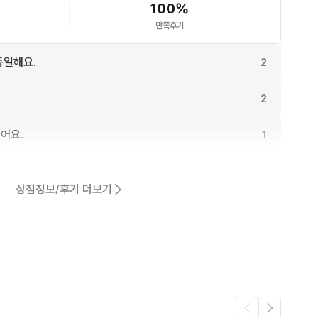
100
%
만족후기
동일해요.
2
2
어요.
1
1
상점정보/후기 더보기
1
1