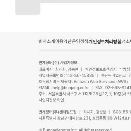
회사소개
이용약관
운영정책
청소
개인정보처리방침
번개장터(주) 사업자정보
대표이사 : 최재화, 강승현 | 개인정보보호책임자 : 박병성
사업자등록번호 : 113-86-45836 | 통신판매업신고 : 
호스팅서비스 제공자 : Amazon Web Services (AWS)
EMAIL : help@bunjang.co.kr | FAX : 02-598-82
주소 : 서울특별시 서초구 서초대로 38길 12, 7, 10층(
사업자정보 확인
번개장터(주)센터필드점
| 최재화, 강승현 | 808-85-
서울특별시 강남구 테헤란로 231, 쇼핑몰동 1층 W124호(
Ⓒ Bungaejangter Inc. all rights reserved.