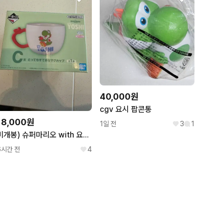
40,000원
cgv 요시 팝콘통
18,000원
1일 전
3
1
미개봉) 슈퍼마리오 with 요시 제일복권 c상 머그컵
6시간 전
4