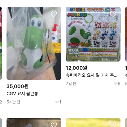
12,000원
슈퍼마리오 요시 알 가차 주황색 미개봉
7일 전
6
35,000원
 요시 팝콘통
CGV 요시 팝콘통
2
5시간 전
1