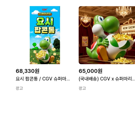
68,330원
65,000원
요시 팝콘통 / CGV 슈퍼마리오 갤럭시 굿즈 ll 피규어 캐릭터 1개
(국내배송) CGV x 슈퍼마리오 요시 팝콘통 피규어 수집 간
광고
광고