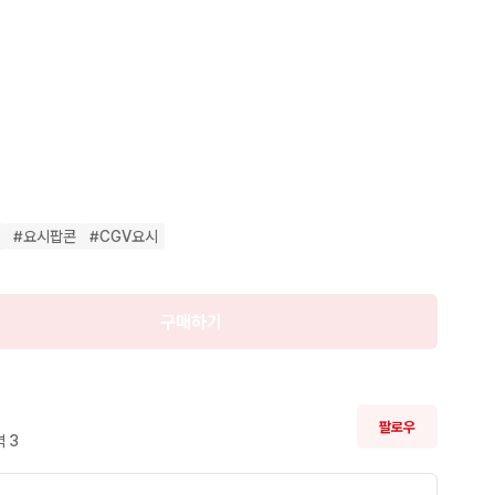
판매

완료
시
#
요시팝콘
#
CGV요시
구매하기
팔로우
 
3