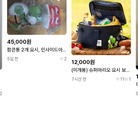
45,000원
팝콘통 2개 요시, 인사이드아웃
5일 전
2
12,000원
(미개봉) 슈퍼마리오 요시 보냉백&아이스팩
7시간 전
11
1
시 접시
2