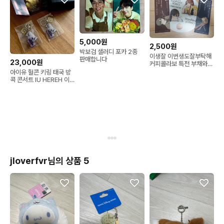
5,000원
2,500원
박보검 샐러디 포카 2종
이생잘 이번생도잘부탁해
판매합니다
23,000원
커피콜라보 특전 부채와
카드 굿즈 일괄
아이유 헐콘 키링 태국 방
콕 콘서트 IU HEREH 이
지은 굿즈 MD
jloverfvr님의 상품 5