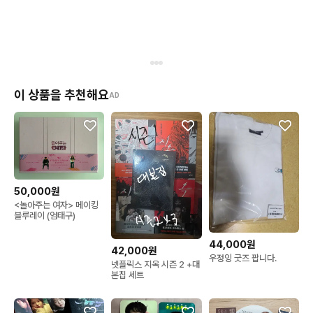
이 상품을 추천해요
AD
50,000원
<놀아주는 여자> 메이킹
블루레이 (엄태구)
44,000원
42,000원
우정잉 굿즈 팝니다.
넷플릭스 지옥 시즌 2 +대
본집 세트