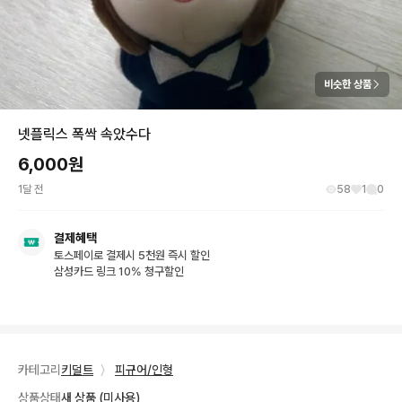
비슷한 상품
넷플릭스 폭싹 속았수다
6,000
원
1달 전
58
1
0
결제혜택
토스페이로 결제시 5천원 즉시 할인
삼성카드 링크 10% 청구할인
카테고리
키덜트
〉
피규어/인형
상품상태
새 상품 (미사용)