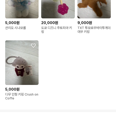
5,000원
20,000원
9,000원
산리오 시나모롤
도쿄 디즈니 주토피아 키
TXT 투모로우바이투게더
링
여우 키링
5,000원
디무 인형 키링 Crush on
Coffe