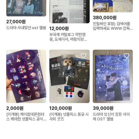
380,000원
27,000원
친필싸인 포함) 검색어를
드라마 사내맞선 ost 앨범
12,000원
입력하세요 WWW 감독
판 블루레이 개봉
부국제 카탈로그 약한영
웅, 오세이사, 바람의향기,
한남자
2,000원
120,000원
39,000원
[미개봉] 케이팝데몬헌터
(미개봉) 넷플릭스 동궁 시
드라마 당신이 잠든 사이
스 케데헌 넷플릭스 공식
사회 굿즈
에 OST 앨범
스티커 KPOP DEMON
HUNTERS