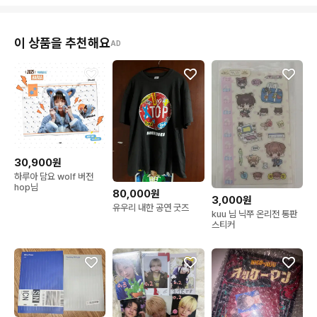
이 상품을 추천해요
AD
30,900원
하루아 담요 wolf 버전
hop님
80,000원
3,000원
유우리 내한 공연 굿즈
kuu 님 닉쭈 온리전 통판
스티커