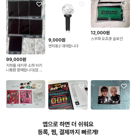
12,000원
스우파 오죠갱 슬로건
9,000원
엔피봉2 대여합니다
99,000원
지하돌 네키루 소하 비키
니통판 판매합니다(덤 소
하 일반란체키3장 )
4,000원
2,000원
78,000원
믹히님 닉쭈 스티커 하루
위온파 죠 유마 위버스샵
닉쭈 소장본 절창마 옷케
앱으로 하면 더 쉬워요
아 증명사진
미공포
만 절대 이 창을 닫지 마세
요 앤팀
등록, 찜, 결제까지 빠르게!