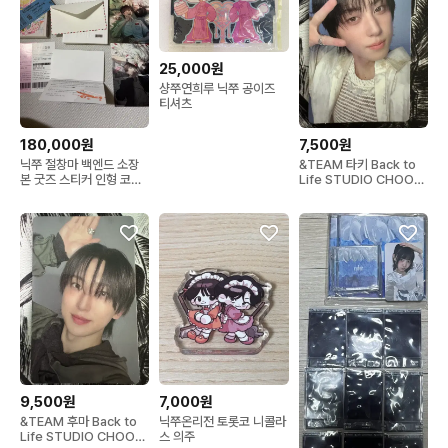
25,000원
샹쭈연희루 닉쭈 공이즈
티셔츠
180,000원
7,500원
닉쭈 절창마 백엔드 소장
&TEAM 타키 Back to
본 굿즈 스티커 인형 코냥
Life STUDIO CHOOM
쭈멍 니콜라스 의주
GIFT
9,500원
7,000원
&TEAM 후마 Back to
닉쭈온리전 토롯코 니콜라
Life STUDIO CHOOM
스 의주