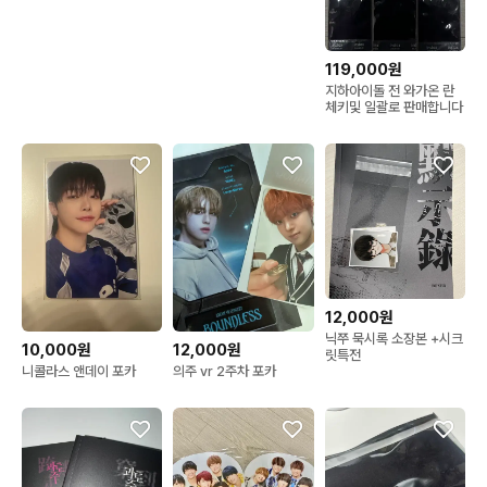
GIFT
119,000원
지하아이돌 전 와가온 란
체키및 일괄로 판매합니다
12,000원
닉쭈 묵시록 소장본 +시크
10,000원
12,000원
릿특전
니콜라스 앤데이 포카
의주 vr 2주차 포카