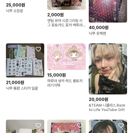
25,000원
닉쭈 소장본
2,000원
앤팀 유마 시즌그리팅 시
그 포토카드 포카 백투라
40,000원
폴라로이드 짭폴 위온파
닉쭈 옷케맨
15,000원
하루아 생카 럭드 룽토끼
21,000원
러기지택
닉쭈 통판 스티커 일괄
20,000원
&TEAM 니콜라스 Back
to Life YouTube Gift