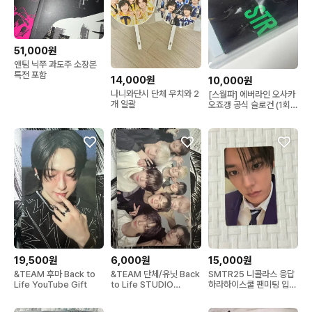
51,000원
앤팀 닉쭈 과도주 소장본
특전 포함
14,000원
10,000원
나니와단시 단체 우치와 2
[스월파] 에버라인 오사카
개 일괄
오죠갱 공식 슬로건 (1회
사용)
19,500원
6,000원
15,000원
&TEAM 후마 Back to
&TEAM 단체/유닛 Back
SMTR25 니콜라스 응답
Life YouTube Gift
to Life STUDIO
하라하이스쿨 팬미팅 입장
CHOOM GI
포카 포토카드 슴티알