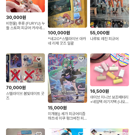
30,000원
비현물) 후류 (FURYU) 누
들 스토퍼 피규어 카사네
100,000원
55,000원
테토
*네고O*스텔라이브 아카
나루토 레진 피규어
네 리제 굿즈 일괄
70,000원
16,500원
스텔라이브 봄빛데이트 굿
아이브 미니브 보조배터리
즈
+네임택 러기지택 (나오리
달이 이랑이 치즈 택1)
15,000원
미개봉)) 세가 피규어리즘
하츠네 미쿠 펑크버전 피
규어