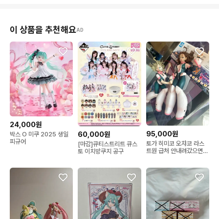
이 상품을 추천해요
AD
24,000원
95,000원
60,000원
박스 O 미쿠 2025 생일
피규어
토가 히미코 오챠코 라스
[마감]큐티스트리트 큐스
트원 급처 안내려갔으면
토 이치방쿠지 공구
안팔린겁니당