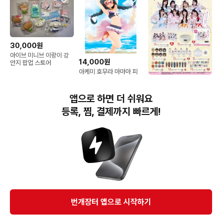
30,000원
아이브 미니브 이랑이 강
14,000원
안지 팝업 스토어
아케미 호무라 마마마 피
규어
5,000원
이치방쿠지 Cutie
앱으로 하면 더 쉬워요
Street 큐티스트리트 제
일복권
등록, 찜, 결제까지 빠르게!
번개장터(주) 사업자정보, 이용약관 및 기타 법적고지
번개장터㈜는 통신판매중개자이며, 통신판매의 당사자가 아닙니다. 전자상거래 등에서의
소비자보호에 관한 법률 등 관련 법령 및 번개장터㈜의 약관에 따라 상품, 상품정보, 거래에 관한 책임은
개별 판매자에게 귀속하고, 번개장터㈜는 원칙적으로 회원간 거래에 대하여 책임을 지지 않습니다.
다만, 번개장터㈜가 직접 판매하는 상품에 대한 책임은 번개장터㈜에게 귀속합니다.
Ⓒ Bungaejangter Inc. all rights reserved.
번개장터 앱으로 시작하기
APP 다운로드