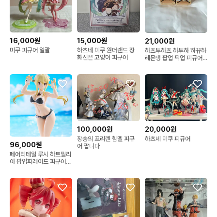
16,000원
15,000원
21,000원
미쿠 피규어 일괄
하츠네 미쿠 원더랜드 장
하츠투하츠 하투하 하뀨하
화신은 고양이 피규어
레몬탱 팝업 픽업 피규어
히퍼
100,000원
20,000원
장송의 프리렌 힘멜 피규
하츠네 미쿠 피규어
96,000원
어 팝니다
페어리테일 루시 하트필리
아 팝업퍼레이드 피규어
판매합니다