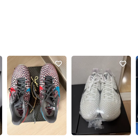
친절하고 배려가 넘쳐요.
● 컨디션 검수 완료

- 뱀프 (신발 발등) : 미세 사
번개톡 답변이 빨라요.
- 텅 (신발 혀) : 미세 사용감

- 백카운터 (신발 뒤꿈치) : 
번개페이를 잘 받아줘요.
- 레이스  팁 (신발끈 끝) : 
- 갑피 (신발 겉면) : 미세 사
- 미드솔 (신발 중간창) : 미
- 아웃솔 (신발 바닥) : 미세 
- 인솔 (신발 깔창) : 사용감 
- 내피 (신발 안쪽) : 미세 사
● 바로 배송 

- 모든 준비가 완료된 상품, 
● 안심 환불 

- 마음이 바뀌어도 걱정하지 