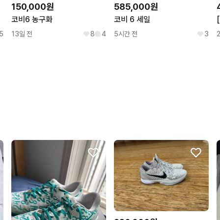
150,000원
585,000원
● 보상 정책

코비6 농구화
코비 6 세일
- 정품이 아닐 경우, 상품 가
5
13일 전
8
4
5시간 전
3
● 상품 정보 제공에 대한 고시
- 종류 : 상품 상세 정보에 별
- 소재 : 중고 상품 특성상 
- 색상 : 상품 상세 정보에 별
- 크기/치수 : 중고 상품 특
- 제조자/수입자 : 중고 상품
- 제조국 : 중고 상품 특성상
- 취급시 주의사항 : 파손 및 
- 품질보증기준 : 중고 상품 
● 환불 정책 

- 단순 변심으로 인한 반품 
환불 진행됩니다.

- 단순 변심 반품 요청 기간(