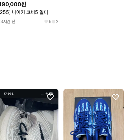
490,000원
[255] 나이키 코비5 얼터
격의 200%를 보상해 드립니다.

23시간 전
6
2
 

도 표기

확인불가 또는 상품 상세 정보에 별도 표기

도 표기

성상 확인불가 또는 상품 상세 정보에 별도 표기

 특성상 확인불가

 확인불가 또는 상품 상세 정보에 별도 표기

훼손 주의

특성상 확인 불가

시 반송비가 부과되며, 반송비 입금 및 상품 상태 확인 후 
7일)이 경과된 경우 반품이 불가합니다.
