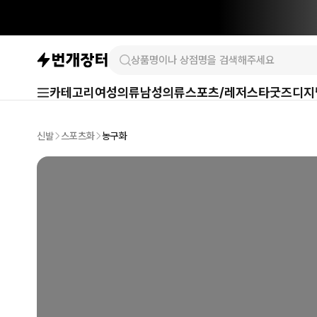
카테고리
여성의류
남성의류
스포츠/레저
스타굿즈
디지
신발
스포츠화
농구화