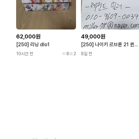
62,000원
49,000원
[250] 리닝 dlo1
[250] 나이키 르브론 21 퀸콘치
10시간 전
8
2
8일 전