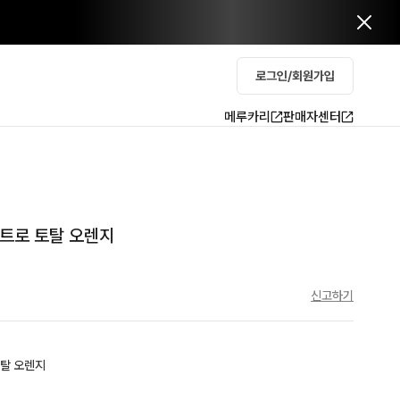
로그인/회원가입
메루카리
판매자센터
프로트로 토탈 오렌지
신고하기
토탈 오렌지