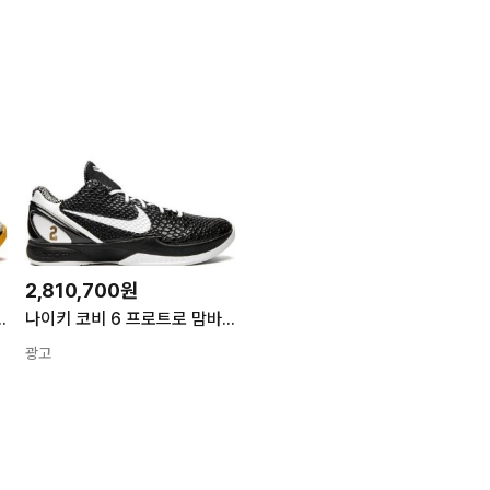
2,810,700원
26 FW TP425102000 74608926
나이키 코비 6 프로트로 맘바시타 스위트 16 CW2190 002 26 FW 줌 스니커즈 TP424899704 74707075
광고