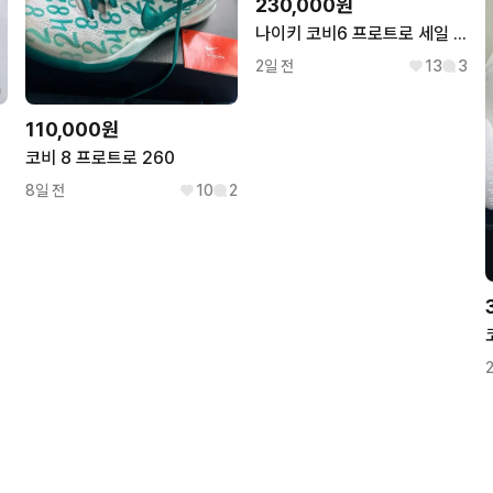
230,000원
- 구매자의 사용 또는 포장(
나이키 코비6 프로트로 세일 285 사이즈(급처)
합니다.

2일 전
13
3
● 구매전 꼭 읽어주세요 

110,000원
- 중고 상품 특성상 이미지에
코비 8 프로트로 260
- 실측 사이즈는 1cm ~2cm
8일 전
10
2
- 본 상품은 슈클린 서비스가 