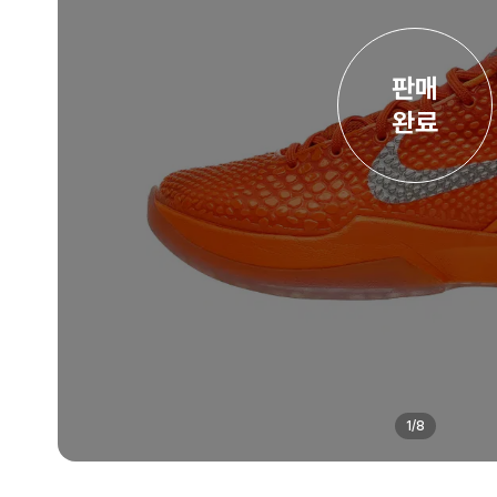
판매

완료
1
/
8