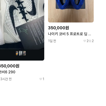
택 등) 훼손으로 상품의 가치가 감소한 경우 반품이 불가
350,000원
 보이지 않는 스크래치 또는 얼룩이 존재할 수 있습니다.

나이키 코비 5 프로트로 딥 로얄 블루 (가격 안 내려요)
 차이가 있을 수 있습니다.

1일 전
2
2
완료된 상품입니다. 단, 의류 / 액세서리 / 구두 / 가죽 제
350,000원
코비6 290
23시간 전
1