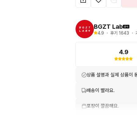
● 등급 정보 

- S+: 미사용 새상품

- S: 외관과 내부 모두 사용
BGZT Lab
- A+: 미세한 사용감 또는 
4.9
・
후기 
1643
・
- A: 자연스러운 사용감 또는
- B+: 눈에 띄는 오염, 마모
4.9
- B: 스크래치, 변색, 데미
● 정품 검수 완료 

상품 설명과 실제 상품이 
- UV 반응 형태와 특징 : 검수
- 브랜드 각인의 형태와 특징 
배송이 빨라요.
- 접착/마감 부위의 형태와 특
- 각 소재의 형태와 특징 : 검
포장이 깔끔해요.
- 각 폰트의 형태와 특징 : 검
- 풋배드 내 마감 형태와 특징 
상품 정보가 자세히 적혀있