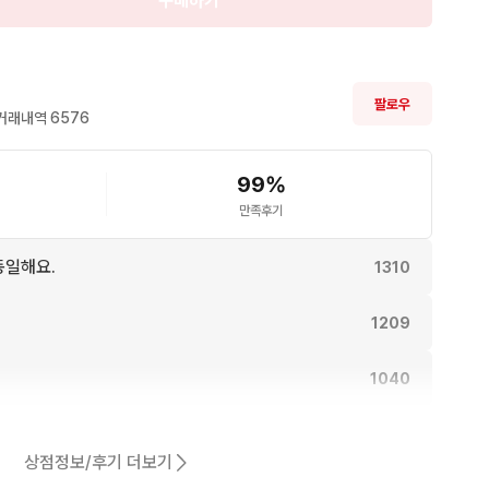
구매하기
감이 거의 없는 최상급 상태

팔로우
오염이 있는 양호한 상태

거래내역 
6576
 오염이 있는 상태

 등 사용감이 뚜렷한 상태

99
%
지 등 전반적으로 사용감이 많이 느껴지는 상태

만족후기
동일해요.
1310
 완료

: 검수 완료

1209
징 : 검수 완료

수 완료

1040
수 완료

: 검수 완료

어요.
1010
상점정보/후기 더보기