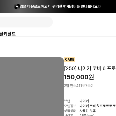
앱을 다운로드하고 더 편리한 번개장터를 만나보세요!
털
키덜트
[250] 나이키 코비 6 
150,000
원
2달 전
411
7
2
브랜드
나이키
모델정보
나이키 코비 6 프로트로 
상품상태
사용감 많음
사이즈
250(mm)