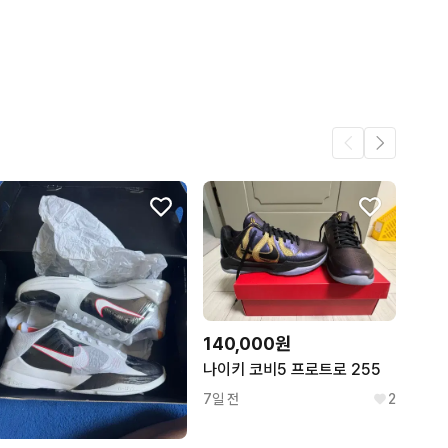
834
용감

802
미세 사용감

107
미세 사용감

용감

세 사용감

사용감

보통

용감

13시 이전 결제 시 당일 출고됩니다.

140,000원
나이키 코비5 프로트로 255
7일 전
2
마세요. 7일 이내라면 언제든 환불받을 수 있습니다.
