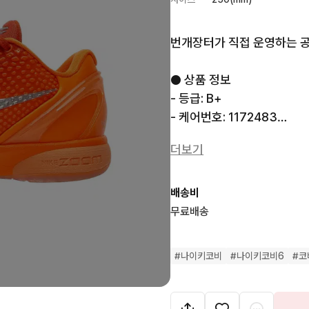
번개장터가 직접 운영하는 공식 
● 상품 정보

- 등급: B+

- 케어번호: 1172483

- 모델번호: IH1871-800

더보기
- 색상: 토탈 오렌지, 메탈릭
- 생산지: 베트남

- 사이즈: 250

배송비
- 구성품: 신발 박스, 브랜드 
무료배송
● MD's Comment 

#
나이키코비
#
나이키코비6
#
코
- 우측 신발 입구 바깥쪽 소
편입니다.
